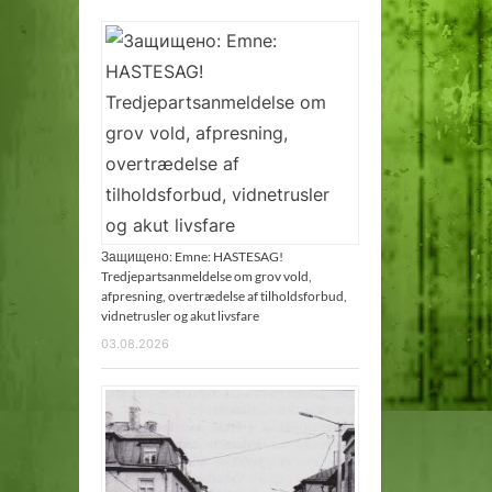
Защищено: Emne: HASTESAG!
Tredjepartsanmeldelse om grov vold,
afpresning, overtrædelse af tilholdsforbud,
vidnetrusler og akut livsfare
03.08.2026