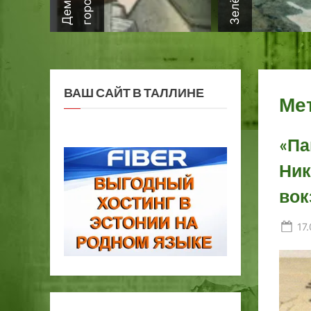
ВАШ САЙТ В ТАЛЛИНЕ
Ме
«Па
Ник
вок
Po
17
on