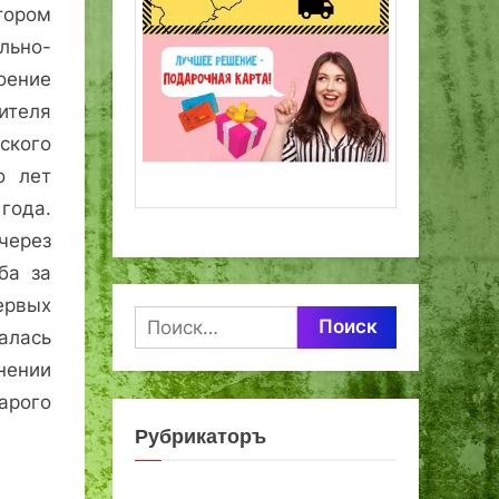
ором
ьно-
оение
ителя
кого
о лет
года.
ерез
ба за
ервых
Найти:
алась
нении
рого
Рубрикаторъ