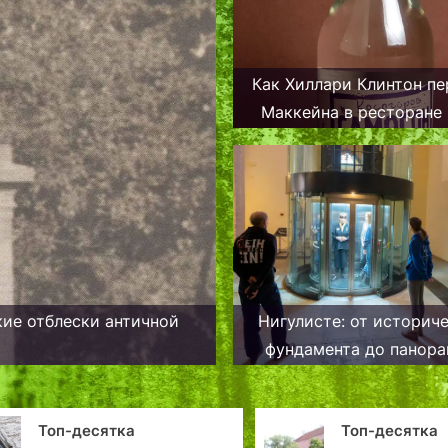
Как Хиллари Клинтон пе
Маккейна в ресторане 
кие отблески античной
Нигулисте: от историч
фундамента до панор
площадки
Топ-десятка
Пр