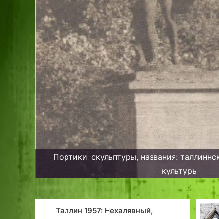
Портики, скульптуры, названия: таллиннс
культуры
 Нехалявный,
Топ-десятка