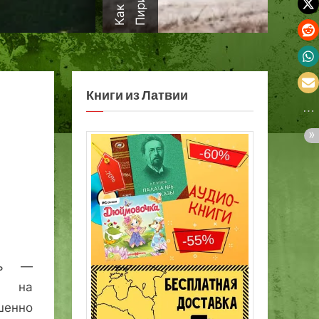
а
Книги из Латвии
ть —
е на
шенно