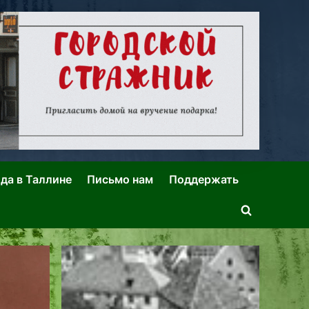
ида в Таллине
Письмо нам
Поддержать
Toggle
search
form