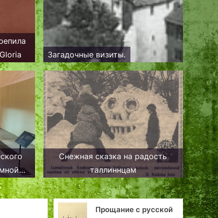
репила
Gloria
Загадочные визиты.
еского
Снежная сказка на радость
амной
таллиннцам
ощание с русской
Таллинские истории: