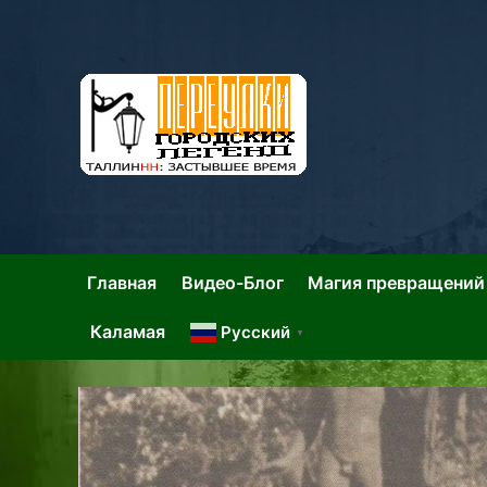
Skip
to
content
Та
Тал
Главная
Видео-Блог
Магия превращений
Каламая
Русский
▼