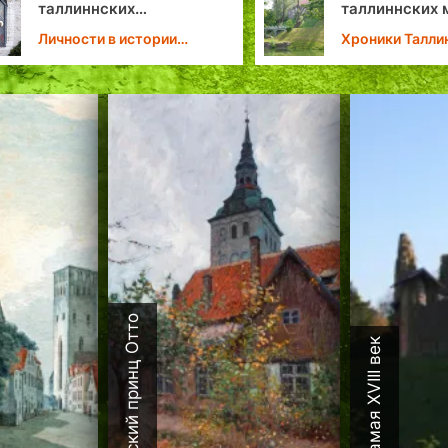
таллиннских мостов
то
Хроники Таллина
Хр
Датский принц Отто
Каламая XVIII век