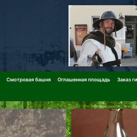
ллин: Переулки Городских Легенд
лин: Застывшее Время-|-
Смотровая башня
Оглашенная площадь
Заказ г