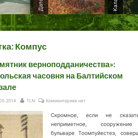
тка:
Компус
мятник верноподданичества»:
ольская часовня на Балтийском
зале
sted
By
к
.05.2014
TLN
Комментариев
нет
записи
Скромное, если не сказа
«Памятник
верноподданичества»:
неприметное, сооружени
Никольская
бульваре Тоомпуйестеэ, совер