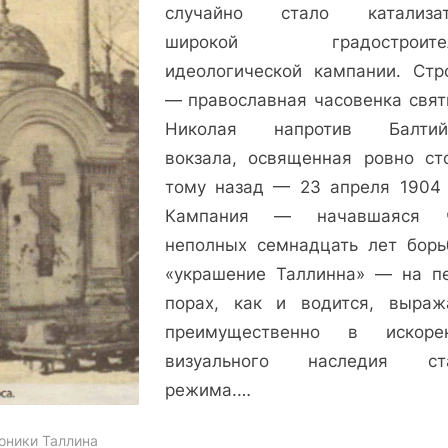
часовня
случайно стало катализат
на
широкой градостроител
Балтийском
идеологической кампании. Стр
вокзале
— православная часовенка свят
Николая напротив Балтийс
вокзала, освященная ровно ст
тому назад — 23 апреля 1904 
Кампания — начавшаяся ч
неполных семнадцать лет борь
«украшение Таллинна» — на п
порах, как и водится, выраж
преимущественно в искоре
визуального наследия ста
режима.…
оники Таллина