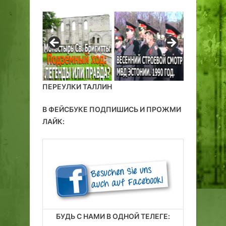
т
н
а
ы
л
й
л
ж
и
и
н
л
с
о
ПЕРЕУЛКИ ТАЛЛИН
к
й
о
р
В ФЕЙСБУКЕ ПОДПИШИСЬ И ПРОЖМИ
г
а
ЛАЙК:
о
й
к
о
и
н
н
о
т
е
а
БУДЬ С НАМИ В ОДНОЙ ТЕЛЕГЕ:
т