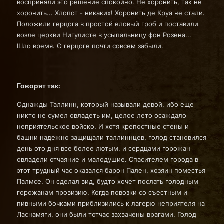
восприняли это решение спокойно. Не хоронить, так не
хоронить... Хлопот - никаких! Хоронить де Круа не стали.
Положили герцога в простой еловый гроб и поставили
возле церкви Нигулисте в усыпальницу фон Розена...
Шло время. О герцоге почти совсем забыли.
Говорят так:
Однажды Таллинн, который называли девой, ибо еще
никто не сумел овладеть им, целое лето осаждало
неприятельское войско. И хотя крепостные стены и
башни надежно защищали таллиннцев, голод становился
день ото дня все более лютым, и сердцами горожан
овладели отчаяние и малодушие. Спасителем города в
этот трудный час оказался барон Пален, хозяин поместья
Палмсе. Он сделал вид, будто хочет послать голодным
горожанам провизию. Когда повозки со съестным и
пивными бочками приблизились к лагерю неприятеля на
Ласнамяги, они были тотчас захвачены врагами. Голод