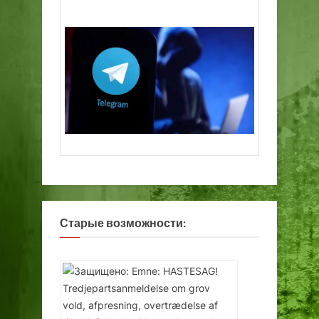
р
а
Старые возможности: