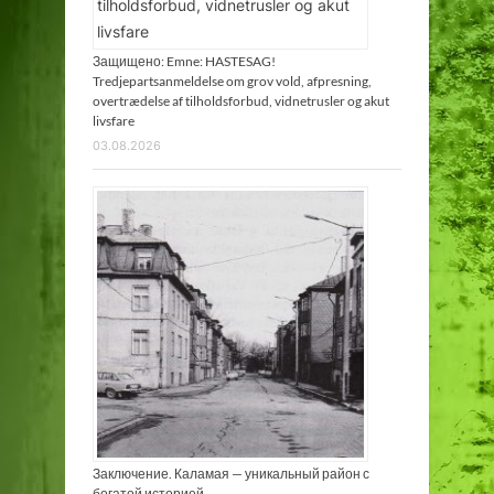
Защищено: Emne: HASTESAG!
Tredjepartsanmeldelse om grov vold, afpresning,
overtrædelse af tilholdsforbud, vidnetrusler og akut
livsfare
03.08.2026
Заключение. Каламая — уникальный район с
богатой историей