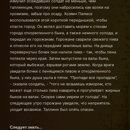
измучил осаждавших солдат не меньше, чем
таллиннцев, поэтому они набросились как волки на
провизию, забыв про осаду. Хозяин Палмсе
воспользовался этой короткой передышкой, чтобы
спасти город. Он велел доставить морем к стенам
города откормленного быка, а также немного солода, и
передал их горожанам. Горожане сварили свежего пива
и отнесли его на передние земляные валы. На днища
перевернутых бочек они налили пива - так, чтобы пена
потекла через края. Затем выпустили на валы быка,
который выбежал, взрывая рогами землю. Когда враги
увидели бочки с пенящимся пивом и откормленного
быка, у них душа ушла в пятки. "Пропади все пропадом",
- сказали солдаты, - "того не возьмешь измором, кто
может еще столько пива наварить и прогуливает жирных
быков на валах. Скорее сами умрем от голода". На
следующее утро горожане увидели, что неприятель
уходит восвояси. Таллинн был опять спасен.
Следует знать…