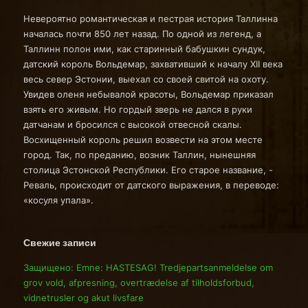
Невероятно романтическая и пестрая история Таллинна
началась почти 850 лет назад. По одной из легенд, а
Таллинн полон ими, как старинный бабушкин сундук,
датский король Вольдемар, захвативший к началу XII века
весь север Эстонии, выехал со своей свитой на охоту.
Увидев оленя небывалой красоты, Вольдемар приказал
взять его живым. Но гордый зверь не дался в руки
датчанам и бросился с высокой отвесной скалы.
Восхищенный король решил возвести на этом месте
город. Так, по преданию, возник Таллин, нынешняя
столица Эстонской Республики. Его старое название, -
Реваль, происходит от датского выражения, в переводе:
«косуля упала».
Свежие записи
Защищено: Emne: HASTESAG! Tredjepartsanmeldelse om
grov vold, afpresning, overtrædelse af tilholdsforbud,
vidnetrusler og akut livsfare