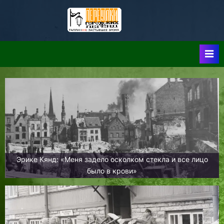
Skip
to
Таллин:
Таллин: Застывшее
content
Время-|-
Переулки
Городских
Легенд
Эрике Кянд: «Меня задело осколком стекла и все лицо
было в крови»