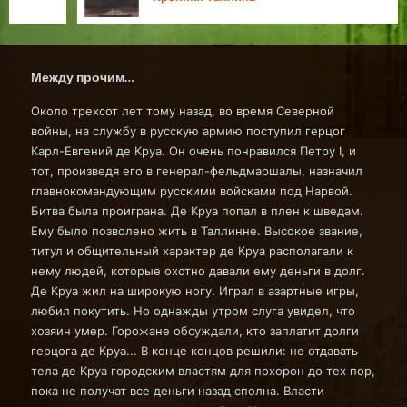
Между прочим…
Около трехсот лет тому назад, во время Северной
войны, на службу в русскую армию поступил герцог
Карл-Евгений де Круа. Он очень понравился Петру I, и
тот, произведя его в генерал-фельдмаршалы, назначил
главнокомандующим русскими войсками под Нарвой.
Битва была проиграна. Де Круа попал в плен к шведам.
Ему было позволено жить в Таллинне. Высокое звание,
титул и общительный характер де Круа располагали к
нему людей, которые охотно давали ему деньги в долг.
Де Круа жил на широкую ногу. Играл в азартные игры,
любил покутить. Но однажды утром слуга увидел, что
хозяин умер. Горожане обсуждали, кто заплатит долги
герцога де Круа... В конце концов решили: не отдавать
тела де Круа городским властям для похорон до тех пор,
пока не получат все деньги назад сполна. Власти