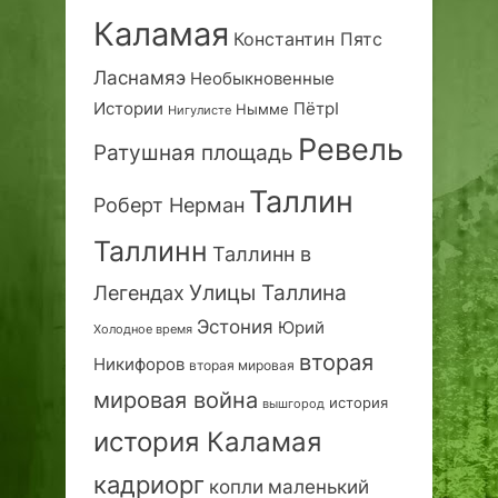
Каламая
Константин Пятс
Ласнамяэ
Необыкновенные
Истории
ПётрI
Нымме
Нигулисте
Ревель
Ратушная площадь
Таллин
Роберт Нерман
Таллинн
Таллинн в
Улицы Таллина
Легендах
Эстония
Юрий
Холодное время
вторая
Никифоров
вторая мировая
мировая война
история
вышгород
история Каламая
кадриорг
маленький
копли