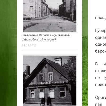
площ
Губе
Заключение. Каламая — уникальный
одна
район с богатой историей
одно
29.04.2026
баро
В ит
стол
не у
прист
Ориг
пал 