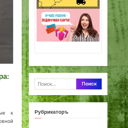
ра:
Найти:
Рубрикаторъ
ные к
овной