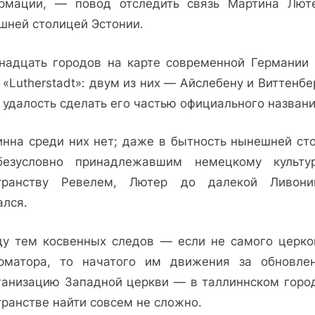
рмации, — повод отследить связь Мартина Лют
и
шней столицей Эстонии.
кунья
шкура:
надцать городов на карте современной Германии 
Мартин
 «Lutherstadt»: двум из них — Айслебену и Виттенб
Лютер
 удалость сделать его частью официального названи
в
Таллинне
и
инна среди них нет; даже в бытность нынешней ст
о
езусловно принадлежавшим немецкому культу
Таллинне
транству Ревелем, Лютер до далекой Ливон
ался.
у тем косвенных следов — если не самого церко
рматора, то начатого им движения за обновле
ганизацию Западной церкви — в таллиннском горо
транстве найти совсем не сложно.