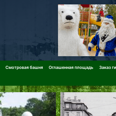
ллин: Переулки Городских Легенд
лин: Застывшее Время-|-
Смотровая башня
Оглашенная площадь
Заказ г