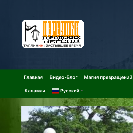
Skip
to
content
Та
Тал
Главная
Видео-Блог
Магия превращений
Каламая
Русский
▼