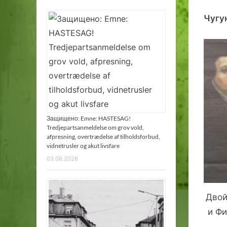
Чугу
Защищено: Emne: HASTESAG!
Tredjepartsanmeldelse om grov vold,
afpresning, overtrædelse af tilholdsforbud,
vidnetrusler og akut livsfare
03.08.2026
Двой
и Фи