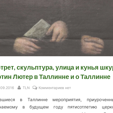
трет, скульптура, улица и кунья шку
тин Лютер в Таллинне и о Таллинне
sted
By
к
.09.2016
TLN
Комментариев
нет
записи
вшиеся в Таллинне мероприятия, приурочен
Портрет,
скульптура,
чаемому в будущем году пятисотлетию церк
улица