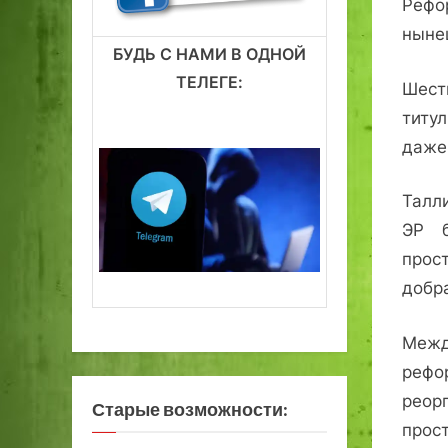
Рефо
ныне
БУДЬ С НАМИ В ОДНОЙ
ТЕЛЕГЕ:
Шест
титул
даже
Талл
ЭР б
прос
добр
Межд
рефо
реор
Старые возможности:
прос