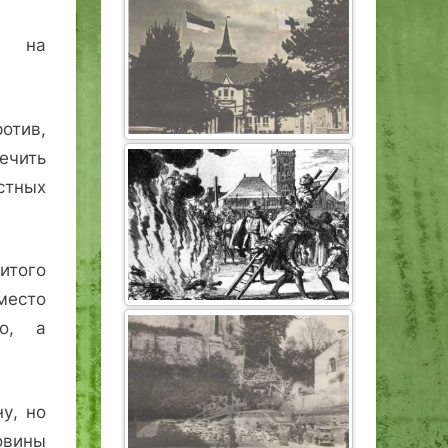
а на
отив,
ечить
стных
итого
место
го, а
у, но
овины