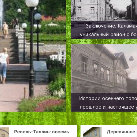
Заключение. Калама
уникальный район с бо
историей
Истории осеннего топ
прошлое и настоящее 
Сюгизе в Таллине
Ревель-Таллин: восемь
Деревянное с