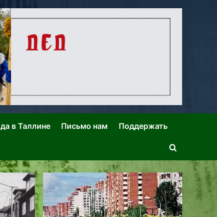
ида в Таллине
Письмо нам
Поддержать
Toggle
search
form