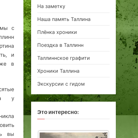
На заметку
Наша память Таллина
емы с
Плёнка хроники
линн
Поездка в Таллинн
ртина
ть, и
Таллиннское графити
уже в
Хроники Таллина
Экскурсии с гидом
ятые
ка у
Это интересно:
никла
вить
ть вы