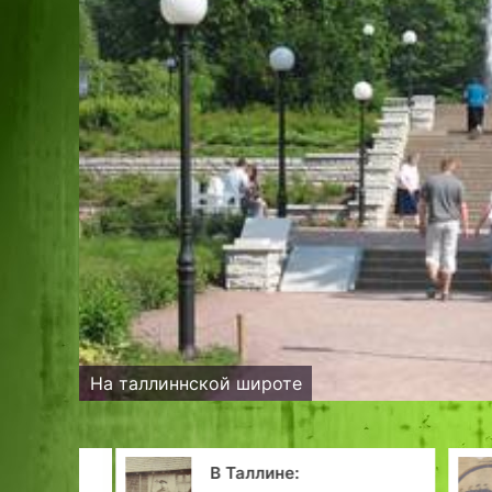
На таллиннской широте
В Таллине: