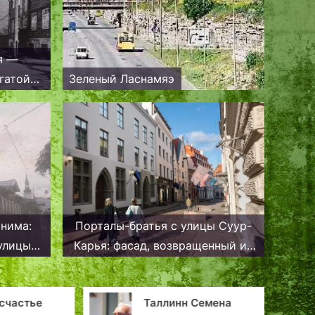
я —
гатой
Зеленый Ласнамяэ
онима:
Порталы-братья с улицы Суур-
улицы
Карья: фасад, возвращенный из
забвения
частье
Таллинн Семена