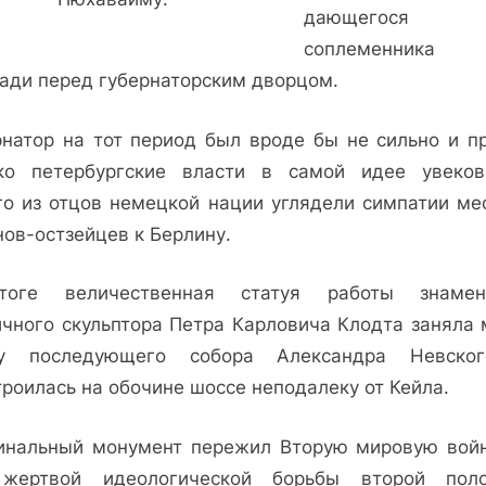
дающегося
соплеменник
ади перед губернаторским дворцом.
рнатор на тот период был вроде бы не сильно и пр
ко петербургские власти в самой идее увеков
го из отцов немецкой нации углядели симпатии ме
нов-остзейцев к Берлину.
оге величественная статуя работы знамен
ичного скульптора Петра Карловича Клодта заняла 
 последующего собора Александра Невско
роилась на обочине шоссе неподалеку от Кейла.
инальный монумент пережил Вторую мировую войн
жертвой идеологической борьбы второй пол