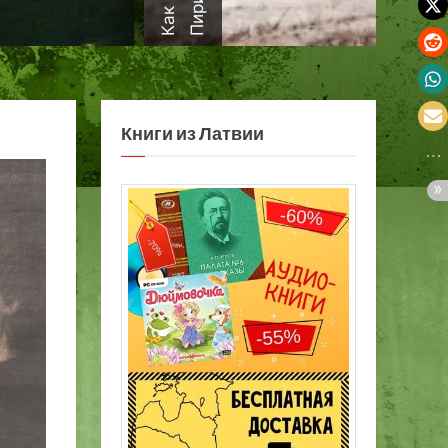
а
Книги из Латвии