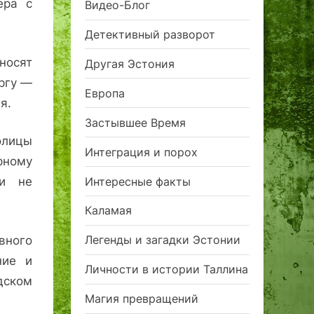
ера с
Видео-Блог
Детективный разворот
носят
Другая Эстония
ергу —
Европа
я.
Застывшее Время
олицы
Интеграция и порох
рному
Интересные факты
ии не
Каламая
Легенды и загадки Эстонии
вного
ние и
Личности в истории Таллина
дском
Магия превращений