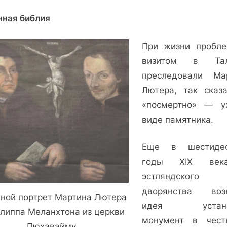
нная библия
При жизни пробл
визитом в Тал
преследовали Ма
Лютера, так сказа
«посмертно» — 
виде памятника.
Еще в шестидес
годы XIX ве
эстляндского
дворянства воз
ной портрет Мартина Лютера
идея устано
липпа Меланхтона из церкви
монумент в чес
Пюхавайму.