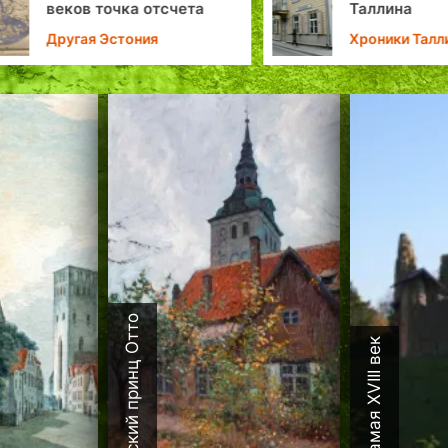
веков точка отсчета
Таллина
Другая Эстония
Хроники Талли
Датский принц Отто
Каламая XVIII век