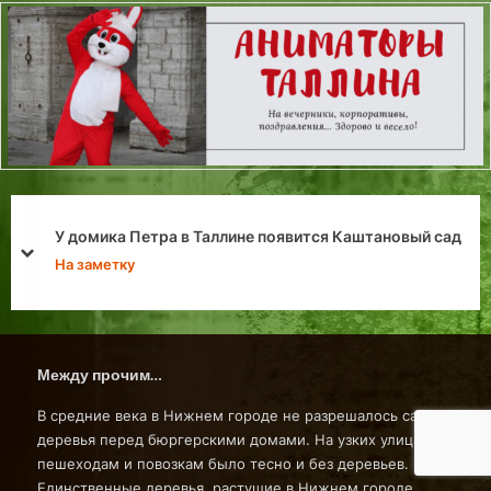
У домика Петра в Таллине появится Каштановый сад
prev
next
На заметку
Между прочим…
В средние века в Нижнем городе не разрешалось сажать
деревья перед бюргерскими домами. На узких улицах
пешеходам и повозкам было тесно и без деревьев.
Единственные деревья, растущие в Нижнем городе