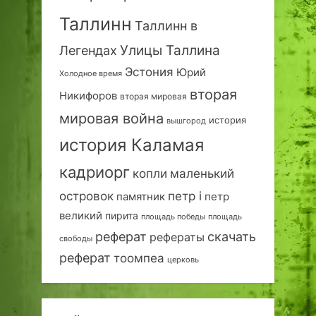
Таллинн
Таллинн в
Улицы Таллина
Легендах
Эстония
Юрий
Холодное время
вторая
Никифоров
вторая мировая
мировая война
история
вышгород
история Каламая
кадриорг
маленький
копли
островок
петр i
петр
памятник
великий
пирита
площадь победы
площадь
реферат
скачать
рефераты
свободы
реферат
тоомпеа
церковь