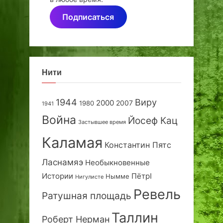
Подписаться
Нити
1944
Виру
2000
2007
1980
1941
Война
Йосеф Кац
Застывшее время
Каламая
Константин Пятс
Ласнамяэ
Необыкновенные
Истории
ПётрI
Нымме
Нигулисте
Ревель
Ратушная площадь
Таллин
Роберт Нерман