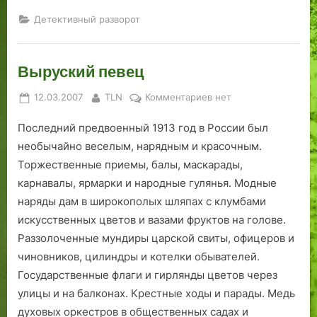
а
т
а
Детективный разворот
т
в
д
к
о
е
у
в
ж
Выруский певец
л
а
д
я
л
:
Posted
By
к
12.03.2007
TLN
Комментариев
нет
и
с
on
записи
д
ч
Последний предвоенный 1913 год в России был
Выруский
р
е
певец
необычайно веселым, нарядным и красочным.
у
г
Торжественные приемы, балы, маскарады,
г
о
карнавалы, ярмарки и народные гулянья. Модные
с
н
д
а
наряды дам в широкополых шляпах с клумбами
р
ч
искусственных цветов и вазами фруктов на голове.
у
и
Раззолоченные мундиры царской свиты, офицеров и
г
н
чиновников, цилиндры и котелки обывателей.
о
а
Государственные флаги и гирлянды цветов через
м
л
улицы и на балконах. Крестные ходы и парады. Медь
:
с
духовых оркестров в общественных садах и
д
я