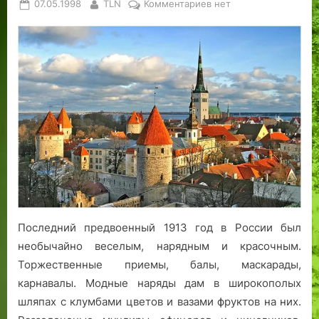
Posted
By
к
07.05.1998
TLN
Комментариев
нет
on
записи
Улица
Крейцвальда,
в
девичестве
Романовский
проспект
Последний предвоенный 1913 год в России был
необычайно веселым, нарядным и красочным.
Торжественные приемы, балы, маскарады,
карнавалы. Модные наряды дам в широкополых
шляпах с клумбами цветов и вазами фруктов на них.