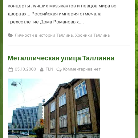
концерты лучших музыкантов и певцов мира во
е
Л
л
а
дворцах… Российская империя отмечала
о
с
трехсотлетие Дома Романовых.…
Э
н
р
а
,
Личности в истории Таллина
Хроники Таллина
и
м
к
я
а
э
Металлическая улица Таллинна
П
Posted
By
к
о
05.10.2000
TLN
Комментариев
нет
on
записи
м
Металлическая
е
улица
р
Таллинна
а
н
с
к
о
г