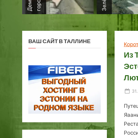
ВАШ САЙТ В ТАЛЛИНЕ
Коро
Из 
Эст
Лют
Po
31
on
Путе
Яаан
Рест
Росс