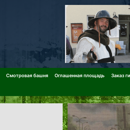
ллин: Переулки Городских Легенд
лин: Застывшее Время-|-
Смотровая башня
Оглашенная площадь
Заказ г