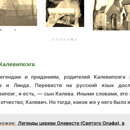
Трамвай
Мост длиной в
«Воспоминание»:
жизнь
Гонсиори, улица
Георг Штуде и
имени
другие
таллиннского
филантропа
Калевипоэга
егендам и приданиям, родителей Калевипоэга 
в и Линда. Перевести на русский язык досл
випоэг, и есть, — сын Калева. Иными словами, это 
отчество, Калевич. Но тогда, какое же у него было 
хожие:
Легенды церкви Олевисте (Святого Олафа), в