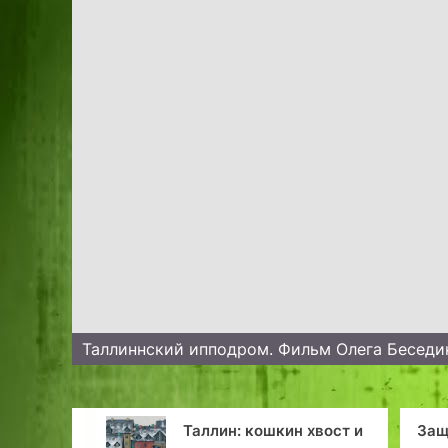
Таллиннский ипподром. Фильм Олега Беседи
Таллин: кошкин хвост и
Защищено: Emne: HASTE