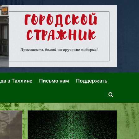
ида в Таллине
Письмо нам
Поддержать
Toggle
search
form