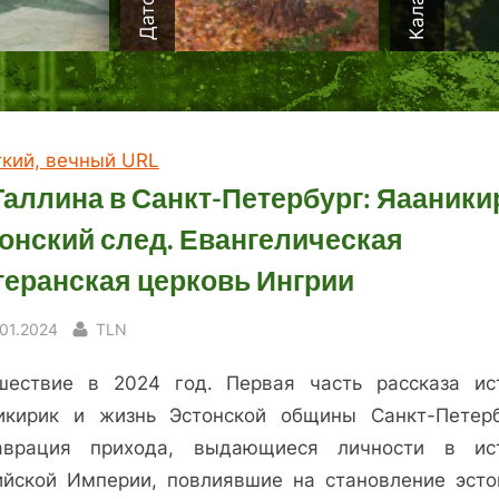
ткий, вечный URL
Таллина в Санкт-Петербург: Яааники
онский след. Евангелическая
еранская церковь Ингрии
sted
By
.01.2024
TLN
шествие в 2024 год. Первая часть рассказа ис
икирик и жизнь Эстонской общины Санкт-Петерб
аврация прихода, выдающиеся личности в ис
ийской Империи, повлиявшие на становление эсто