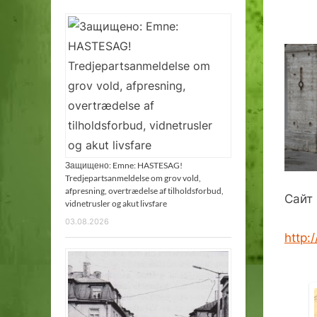
Защищено: Emne: HASTESAG!
Tredjepartsanmeldelse om grov vold,
afpresning, overtrædelse af tilholdsforbud,
Сайт
vidnetrusler og akut livsfare
03.08.2026
http: