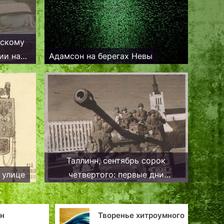
нскому
ии на
Адамсон на берегах Невы
ниг
Таллинн, сентябрь сорок
 улице
четвертого: первые дни
долгожданного мира
Творенье хитроумного
Принцесса Си