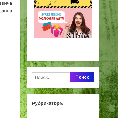
евича
оанна
Найти:
Рубрикаторъ