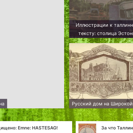
Иллюстрации к таллин
тексту: столица Эстон
страницах детских к
на
Русский дом на Широкой
SAG!
За что Таллинн