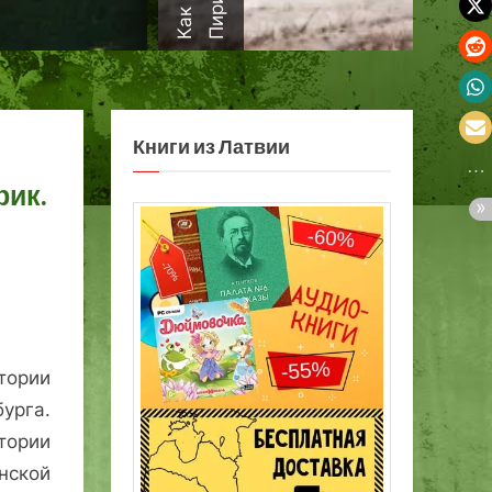
а
Книги из Латвии
рик.
тории
урга.
тории
нской