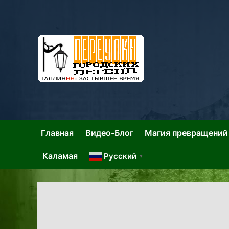
Skip
to
content
Та
Тал
Главная
Видео-Блог
Магия превращений
Каламая
Русский
▼