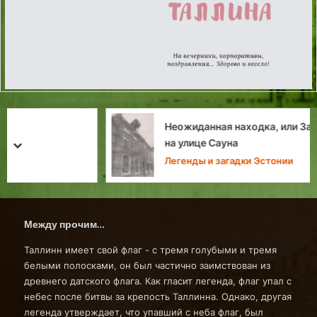
Неожиданная находка, или Загадки потолка
на улице Сауна
prev
next
Легенды и загадки Эстонии
Между прочим…
Таллинн имеет свой флаг - с тремя голубыми и тремя
белыми полосками, он был частично заимствован из
древнего датского флага. Как гласит легенда, флаг упал с
небес после битвы за крепость Таллинна. Однако, другая
легенда утверждает, что упавший с неба флаг, был