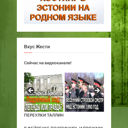
с
е
е
к
р
е
т
ы
Вкус Жести
.
Сейчас на видеоканале!
ПЕРЕУЛКИ ТАЛЛИН