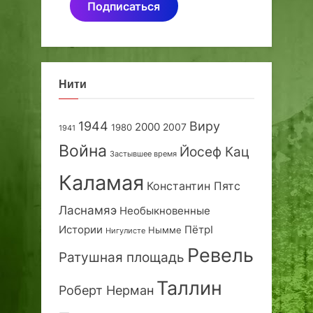
Подписаться
Нити
1944
Виру
2000
2007
1980
1941
Война
Йосеф Кац
Застывшее время
Каламая
Константин Пятс
Ласнамяэ
Необыкновенные
Истории
ПётрI
Нымме
Нигулисте
Ревель
Ратушная площадь
Таллин
Роберт Нерман