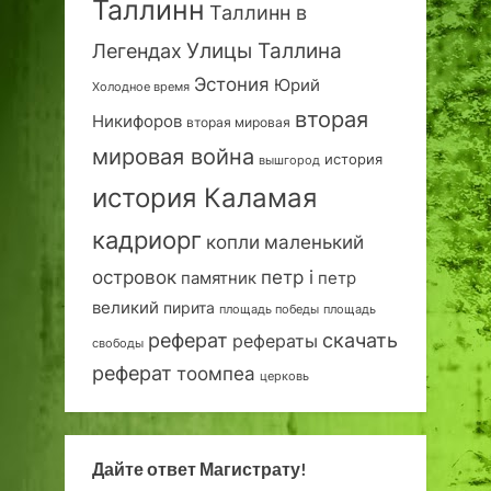
Таллинн
Таллинн в
Улицы Таллина
Легендах
Эстония
Юрий
Холодное время
вторая
Никифоров
вторая мировая
мировая война
история
вышгород
история Каламая
кадриорг
маленький
копли
островок
петр i
петр
памятник
великий
пирита
площадь победы
площадь
реферат
скачать
рефераты
свободы
реферат
тоомпеа
церковь
Дайте ответ Магистрату!