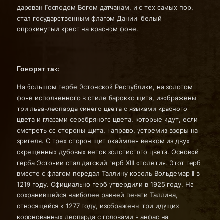
дарован Господом Богом датчанам, и с тех самых пор,
стал государственным флагом Дании: белый
опрокинутый крест на красном фоне.
Говорят так:
На большом гербе Эстонской Республики, на золотом
фоне исполненного в стиле барокко щита, изображены
три льва-леопарда синего цвета с языками красного
цвета и глазами серебряного цвета, которые идут, если
смотреть со стороны щита, направо, устремив взоры на
зрителя. С трех сторон щит окаймлен венком из двух
скрещенных дубовых веток золотистого цвета. Основой
герба Эстонии стал датский герб XIII столетия. Этот герб
вместе с флагом передал Таллину король Вольдемар II в
1219 году. Официально герб утвердили в 1925 году. На
сохранившейся наиболее ранней печати Таллина,
относящейся к 1277 году, изображены три идущих
коронованных леопарда с головами в анфас на