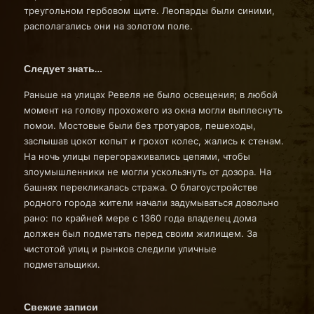
треугольном гербовом щите. Леопарды были синими,
располагались они на золотом поле.
Следует знать…
Раньше на улицах Ревеля не было освещения; в любой
момент на голову прохожего из окна могли выплеснуть
помои. Мостовые были без тротуаров, пешеходы,
заслышав цокот копыт и грохот колес, жались к стенам.
На ночь улицы перегораживались цепями, чтобы
злоумышленники не могли ускользнуть от дозора. На
башнях перекликалась стража. О благоустройстве
родного города жители начали задумываться довольно
рано: по крайней мере с 1360 года владелец дома
должен был подметать перед своим жилищем. За
чистотой улиц и рынков следили уличные
подметальщики.
Свежие записи