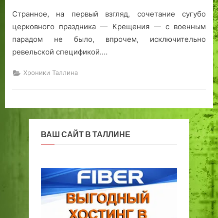
е
с
п
ы
Странное, на первый взгляд, сочетание сугубо
в
к
р
м
Т
о
а
!
церковного праздника — Крещения — с военным
а
п
в
парадом не было, впрочем, исключительно
л
с
о
ревельской спецификой.…
л
к
с
и
о
л
Хроники Таллина
н
г
а
е
о
в
,
с
и
р
а
е
а
д
ВАШ САЙТ В ТАЛЛИНЕ
с
а
к
в
р
Т
ы
а
в
л
а
л
е
и
т
н