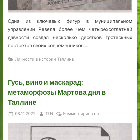
Одна из ключевых фигур в муниципальном
управлении Ревеля более чем четырехсотлетней
давности создал несколько десятков гротескных
портретов своих современников.…
Личности в истории Таллина
Гусь, вино и маскарад:
метаморфозы Мартова дня в
Таллине
Posted
By
к
08.11.2022
TLN
Комментариев
нет
on
записи
Гусь,
вино