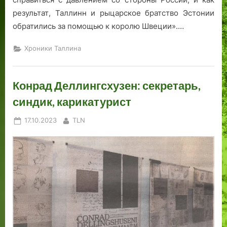
результат, Таллинн и рыцарское братство Эстонии
обратились за помощью к королю Швеции».…
Хроники Таллина
Конрад Деллингсхузен: секретарь,
синдик, карикатурист
Posted
By
17.10.2023
TLN
on