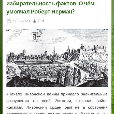
избирательность фактов. О чём
умолчал Роберт Нерман?
Posted
By
22.10.2023
TLN
on
«Начало Ливонской войны принесло значительные
разрушения по всей Эстонии, включая район
Каламая. Ливонский орден был не в состоянии
справиться с давлением со стороны России, и как