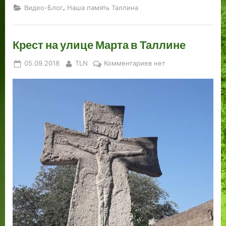
,
Видео-Блог
Наша память Таллина
Крест на улице Марта в Таллине
Posted
By
к
05.09.2018
TLN
Комментариев
нет
on
записи
Крест
на
улице
Марта
в
Таллине