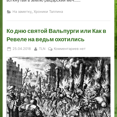
воткнутый в землю рыцарский меч……
,
На заметку
Хроники Таллина
Ко дню святой Вальпурги или Как в
Ревеле на ведьм охотились
Posted
By
к
25.04.2018
TLN
Комментариев
нет
on
записи
Ко
дню
святой
Вальпурги
или
Как
в
Ревеле
на
ведьм