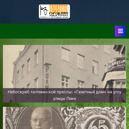
Skip
to
Таллин:
Таллин: Застывшее
content
Время-|-
Переулки
Городских
Легенд
Небоскреб таллиннской прессы: «Газетный дом» на углу
улицы Пикк