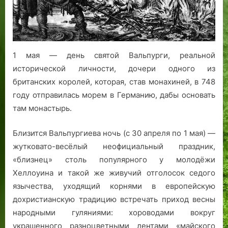
охотились
1 мая — день святой Вальпурги, реальной
исторической личности, дочери одного из
британских королей, которая, став монахиней, в 748
году отправилась морем в Германию, дабы основать
там монастырь.
Близится Вальпургиева ночь (с 30 апреля по 1 мая) —
жутковато-весёлый неофициальный праздник,
«близнец» столь популярного у молодёжи
Хеллоуина и такой же живучий отголосок седого
язычества, уходящий корнями в европейскую
дохристианскую традицию встречать приход весны
народными гуляниями: хороводами вокруг
украшенного разноцветными лентами «майского