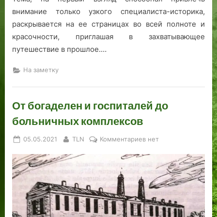
внимание только узкого специалиста-историка,
раскрывается на ее страницах во всей полноте и
красочности, приглашая в захватывающее
путешествие в прошлое.…
На заметку
От богаделен и госпиталей до
больничных комплексов
Posted
By
к
05.05.2021
TLN
Комментариев
нет
on
записи
От
богаделен
и
госпиталей
до
больничных