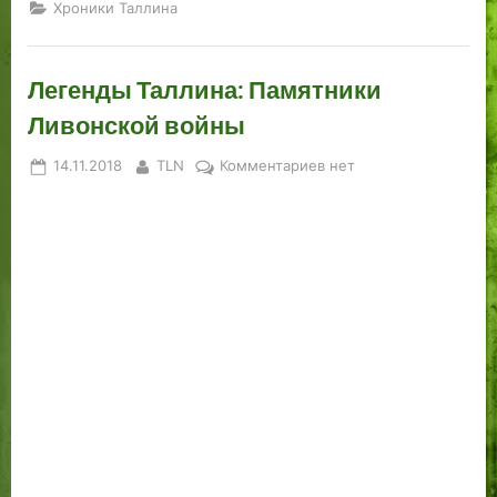
Хроники Таллина
Легенды Таллина: Памятники
Ливонской войны
Posted
By
к
14.11.2018
TLN
Комментариев
нет
on
записи
Легенды
Таллина:
Памятники
Ливонской
войны