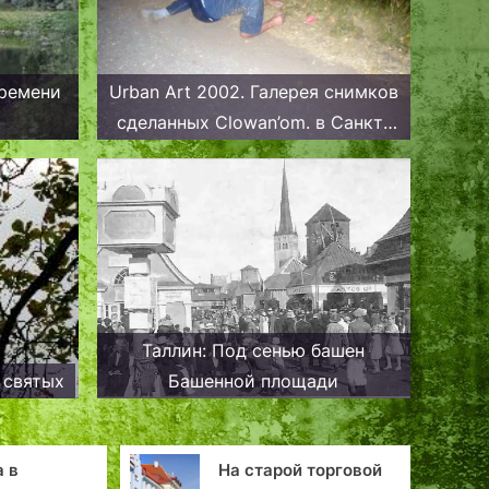
времени
Urban Art 2002. Галерея снимков
сделанных Clowan’om. в Санкт-
Петербурге летом 2002 года.
Таллин: Под сенью башен
 святых
Башенной площади
На старой торговой
Таллин: Город 