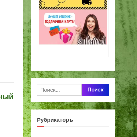
Найти:
жный
Рубрикаторъ