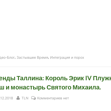
,
,
део-Блог
Застывшее Время
Интеграция и порох
енды Таллина: Король Эрик IV Плу
ш и монастырь Святого Михаила.
sted
By
к
.12.2018
TLN
Комментариев
нет
записи
Легенды