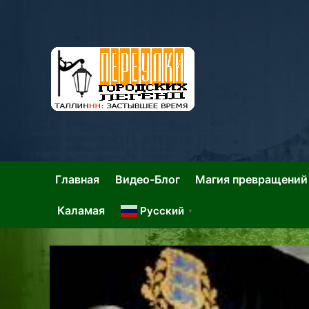
Skip
to
content
Та
Тал
Главная
Видео-Блог
Магия превращений
Каламая
Русский
▼