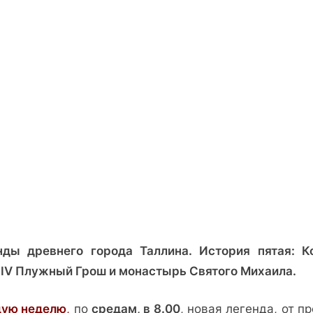
Таллина:
Король
Эрик
IV
Плужный
Грош
и
монастырь
Святого
Михаила.
нды древнего города Таллина. История пятая: К
 IV Плужный Грош и монастырь Святого Михаила.
ую неделю
,
по
средам, в 8.00
, новая легенда, от п