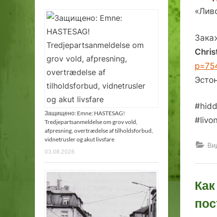
«Ливо
Зака
Chri
p=75
Эсто
#hidd
Защищено: Emne: HASTESAG!
#livo
Tredjepartsanmeldelse om grov vold,
afpresning, overtrædelse af tilholdsforbud,
vidnetrusler og akut livsfare
Ви
03.08.2026
Как
пос