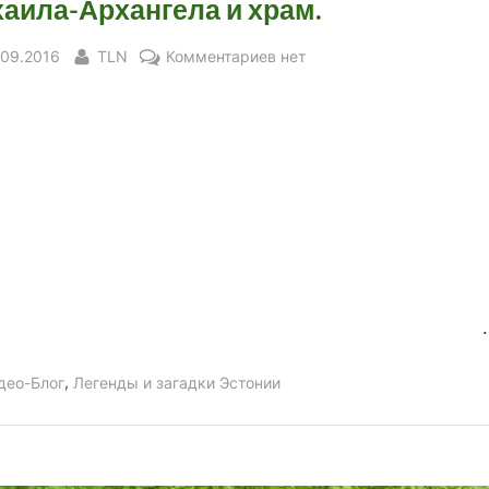
аила-Архангела и храм.
sted
By
к
.09.2016
TLN
Комментариев
нет
записи
Как
датский
король
Эрик
IV,
нашёл
и
построил
в
Таллине
,
део-Блог
Легенды и загадки Эстонии
монастырь
св.
Михаила-
Архангела