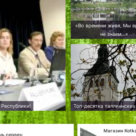
«Во времени живя, Мы 
не знаем…»
 Республики!
Топ-десятка таллиннских
Магазин Kotka в