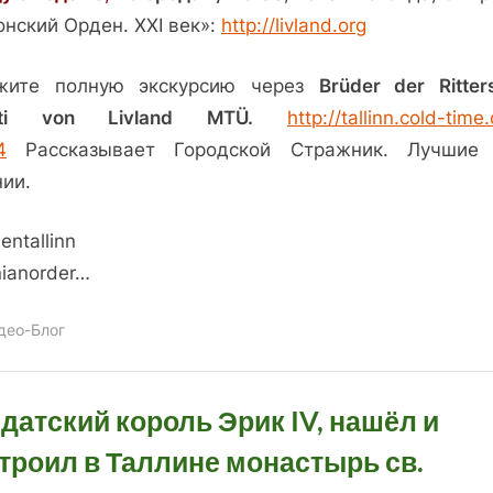
нский Орден. XXI век»:
http://livland.org
жите полную экскурсию через
Brüder der Ritter
sti von Livland MTÜ.
http://tallinn.cold-time
4
Рассказывает Городской Стражник. Лучшие
нии.
entallinn
nianorder…
део-Блог
 датский король Эрик IV, нашёл и
троил в Таллине монастырь св.