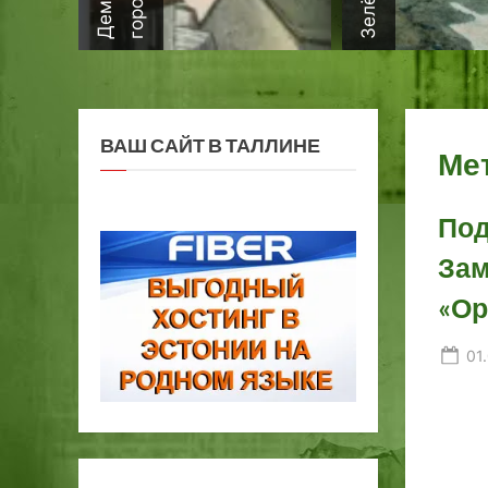
ВАШ САЙТ В ТАЛЛИНЕ
Ме
Под
Зам
«Ор
Po
01
on