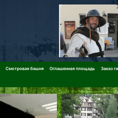
ллин: Переулки Городских Легенд
лин: Застывшее Время-|-
Смотровая башня
Оглашенная площадь
Заказ г