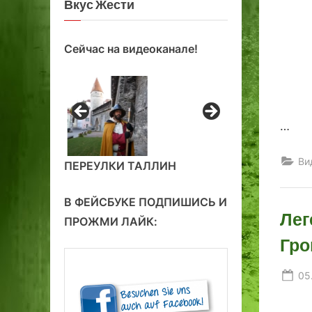
Вкус Жести
Сейчас на видеоканале!
…
Ви
ПЕРЕУЛКИ ТАЛЛИН
В ФЕЙСБУКЕ ПОДПИШИСЬ И
Лег
ПРОЖМИ ЛАЙК:
Гро
Po
05
on