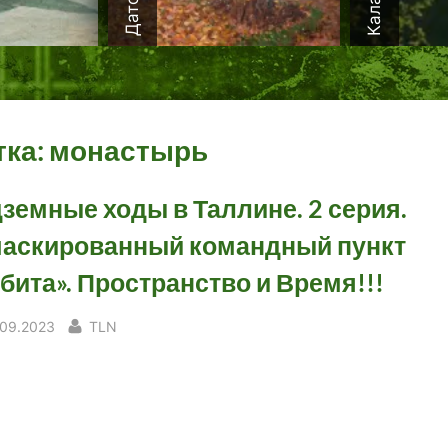
тка:
монастырь
земные ходы в Таллине. 2 серия.
аскированный командный пункт
бита». Пространство и Время!!!
sted
By
.09.2023
TLN