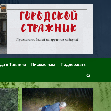
ида в Таллине
Письмо нам
Поддержать
Toggle
search
form