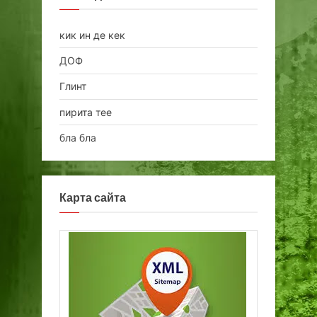
кик ин де кек
ДОФ
Глинт
пирита тее
бла бла
Карта сайта