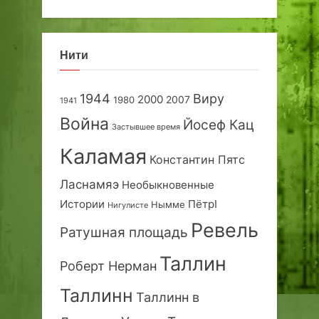
Нити
1944
Виру
2000
2007
1980
1941
Война
Йосеф Кац
Застывшее время
Каламая
Константин Пятс
Ласнамяэ
Необыкновенные
Истории
ПётрI
Нымме
Нигулисте
Ревель
Ратушная площадь
Таллин
Роберт Нерман
Таллинн
Таллинн в