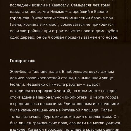
последней возили из Хаапсалу. Семьдесят лет тому
назад считалось, что Нымме – старейший в Европе
город-сад. В «экологическом» мышлении барона фон
Глена, хозяина этих мест, сомневаться не приходится:
если застройщик при строительстве нового дома рубил
одно дерево, он был обязан посадить взамен его новое.
Говорят так:
Жил-был в Таллине палач. В небольшом двухэтажном
домике возле крепостной стены, на нынешней улице
Рюйтли. Недалеко от «места работы» – эшафот
находился за городской чертой, на этом месте сегодня
стоит здание Национальной библиотеки. В черте города
в средние века не казнили. Единственным исключением
была казнь священника на Ратушной площади. Палач
тогда назначался бургомистром и жил отшельником. Он
был лишен гражданских прав, его дети не могли учиться
в школе. Когда он проходил по улице в красном одеянии