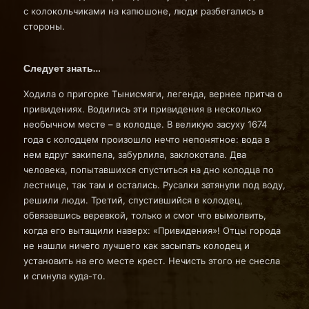
с колокольчиками на капюшоне, люди разбегались в
стороны.
Следует знать…
Ходила о пригорке Тынисмяги, легенда, вернее притча о
привидениях. Водились эти привидения в несколько
необычном месте – в колодце. В великую засуху 1674
года с колодцем произошло нечто непонятное: вода в
нем вдруг закипела, забурлила, заклокотала. Два
человека, попытавшихся спуститься на дно колодца по
лестнице, так там и остались. Русалки затянули под воду,
решили люди. Третий, спустившийся в колодец,
обвязавшись веревкой, только и смог что вымолвить,
когда его вытащили наверх: «Привидения»! Отцы города
не нашли ничего лучшего как засыпать колодец и
установить на его месте крест. Нечисть этого не снесла
и сгинула куда-то.