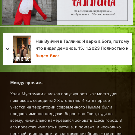
ч в Таллине: Я верю в Бога, потому
Катастроф
 демонов. 15.11.2023 Полностью на
Балтийско
prev
next
зыке #1
г
Хроники Та
Между прочим…
Холм Мустамяги снискал популярность как место для
пикников с середины XIX столетия. И хотя первые
участки на территории современного Нымме были
проданы именно под дачи, барон фон Глен, судя по
всему, изначально намеревался основать здесь город. В
его проектах имелась и ратуша, и почтамт, и несколько
церквей, и ипподром, и водогрязелечебница – грязь для