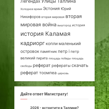
Улицы Таллина
Легендах
Эстония
Юрий
Холодное время
вторая
Никифоров
вторая мировая
мировая война
история
вышгород
история Каламая
кадриорг
маленький
копли
островок
петр i
петр
памятник
великий
пирита
площадь победы
площадь
реферат
скачать
рефераты
свободы
реферат
тоомпеа
церковь
Дайте ответ Магистрату!
2026 - встретите в Таллине?