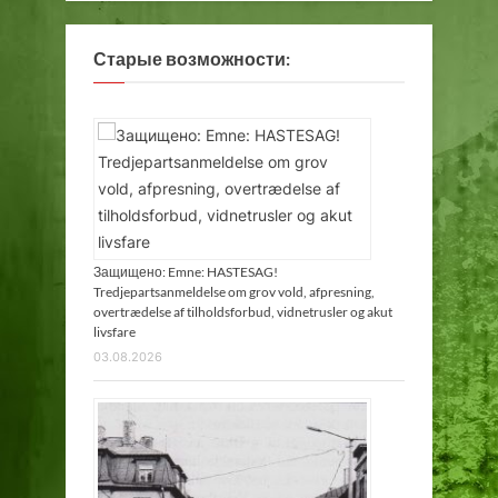
с
т
Старые возможности:
е
в
Т
а
л
л
и
н
е
Защищено: Emne: HASTESAG!
Tredjepartsanmeldelse om grov vold, afpresning,
overtrædelse af tilholdsforbud, vidnetrusler og akut
livsfare
03.08.2026