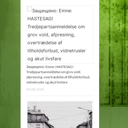
Защищено: Emne: HASTESAG!
Tredjepartsanmeldelse om grov vold,
afpresning, overtrædelse af tilholdsforbud,
vidnetrusler og akut livsfare
03.08.2026