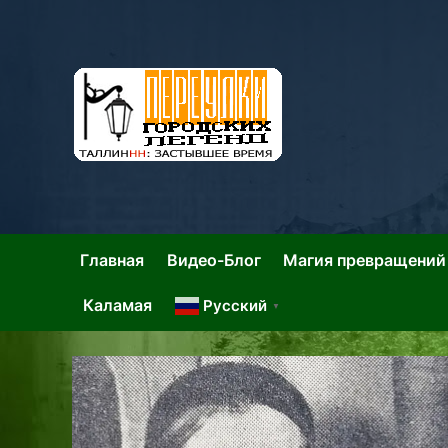
Skip
to
content
Та
Тал
Главная
Видео-Блог
Магия превращений
Каламая
Русский
▼