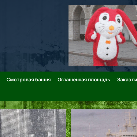
ллин: Переулки Городских Легенд
лин: Застывшее Время-|-
Смотровая башня
Оглашенная площадь
Заказ г