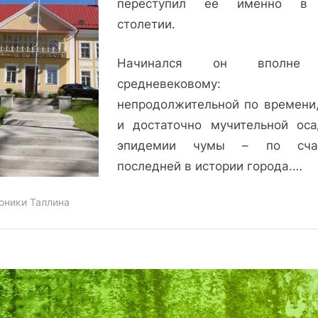
переступил ее именно в X
просвещенный
столетии.
Начинался он вполне
средневековому
непродолжительной по времени,
и достаточно мучительной ос
эпидемии чумы – по счас
последней в истории города.…
оники Таллина