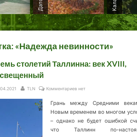
тка:
«Надежда невинности»
емь столетий Таллинна: век XVIII,
освещенный
sted
By
к
.04.2021
TLN
Комментариев
нет
записи
Грань между Средними век
Восемь
столетий
Новым временем во многом усл
Таллинна:
– однако не будет ошибкой счи
век
что Таллинн по-настоя
XVIII,