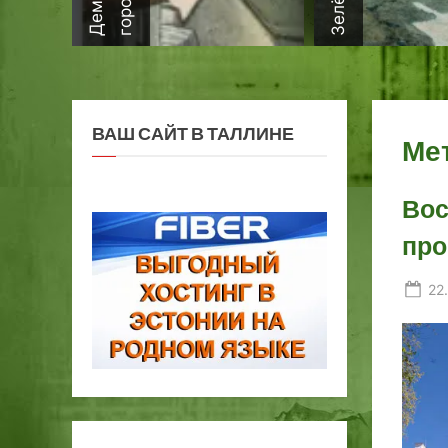
ВАШ САЙТ В ТАЛЛИНЕ
Ме
Вос
пр
Po
22
on