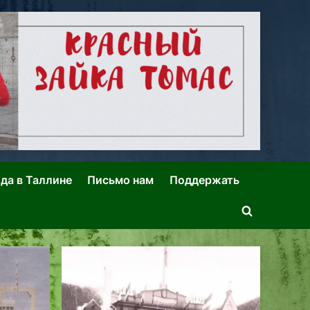
ида в Таллине
Письмо нам
Поддержать
Toggle
search
form