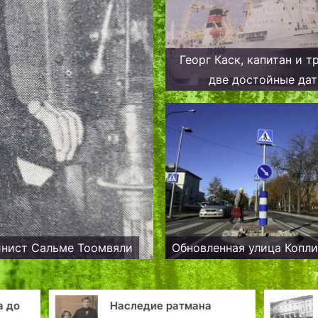
Георг Каск, капитан и т
две достойные да
инист Сальме Тоомвяли
Обновленная улица Копл
Наследие ратмана
Туннель под