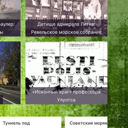
раулер:
Детище адмирала Литке:
ты
Ревельское морское собрание
«Исконный враг» профессора
и
Улуотса
Советские моряки, в центре