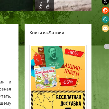
а
Книги из Латвии
ами и
овная
тать,
щему