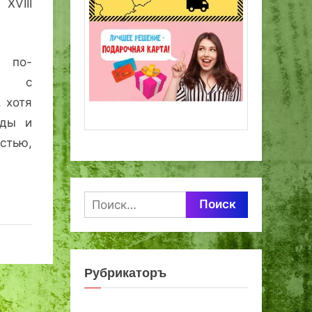
VIII
 по-
: с
 хотя
ады и
тью,
Найти:
Рубрикаторъ