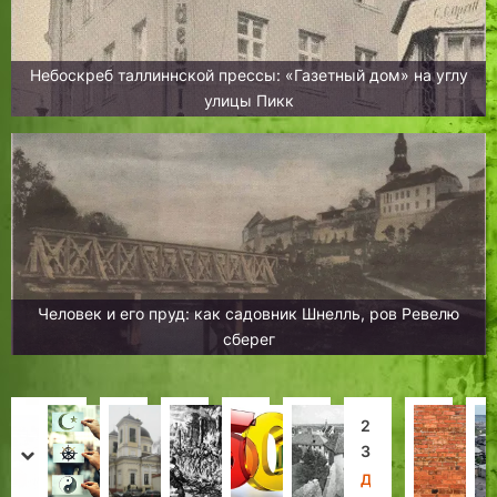
Небоскреб таллиннской прессы: «Газетный дом» на углу
улицы Пикк
Человек и его пруд: как садовник Шнелль, ров Ревелю
сберег
О
Д
П
О
К
Н
2
П
с
а
о
с
о
о
3
р
prev
next
и
в
г
а
д
в
я
и
Н
З
Н
Н
Д
В
Д
Л