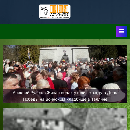
Skip
to
Таллин:
Таллин: Застывшее
content
Время-|-
Переулки
Городских
Легенд
Алексей Рулёв: «Живая вода» утолит жажду в День
Победы на Воинском кладбище в Таллине