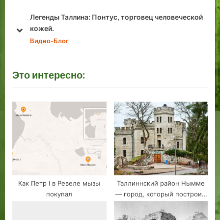
s
o
P
s
й
Дельтаплан Валеры Леонтьева над
o
t
Таллином! Восьмидесятые.
prev
next
s
:
Застывшее Время
t
:
Это интересно:
Как Петр I в Ревеле мызы
Таллиннский район Нымме
покупал
— город, который построил
Глен