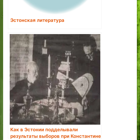
Эстонская литература
Как в Эстонии подделывали
результаты выборов при Константине