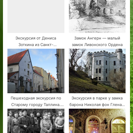
Экскурсия от Дениса
Замок Ангерн — малый
Зоткина из Санкт-
замок Ливонского Ордена
Петербурга, по Старому
Таллину.
Пешеходная экскурсия по
Экскурсия в парке у замка
Старому городу Таллина.
барона Николая фон Глена в
Лабиринты узких улочек,
Таллине. Бронирование
церкви, средневековые
экскурсии.
дома. Бронирование
экскурсии.