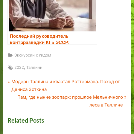
Последний руководитель
контрразведки КГБ ЭССР:
большинство завербованных в
агенты считали это большой честью
Экскурсии с гидом
Tags:
,
2022
Таллинн
P
Навигация
Модерн Таллина и квартал Роттермана. Поход от
r
Дениса Зоткина
по
e
N
Там, где нынче зоопарк: прошлое Мельничного
v
e
леса в Таллине
записям
i
x
Related Posts
o
t
u
P