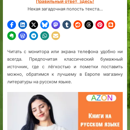
Правильный ответ, здесь!
ц
5
Некая загадочная полость текста…
а
0
Н
0
и
п
к
о
о
д
л
п
Читать с монитора или экрана телефона удобно ни
а
и
всегда. Предпочитая классический бумажный
я
с
М
ч
источник, где с лёгкостью и пометки поставить
и
и
можно, обратимся к лучшему в Европе магазину
р
к
литературы на русском языке.
л
о
и
в
к
!
и
й
с
к