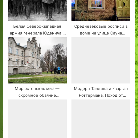
Белая Северо-западная
Средневековые росписи в
армия генерала Юденича в
доме на улице Сауна
Эстонии. Бронирование
продолжают хранить тайну
экскурсии.
Мир эстонских мыз —
Модерн Таллина и квартал
скромное обаяние
Роттермана. Поход от
семейных усадеб
Дениса Зоткина