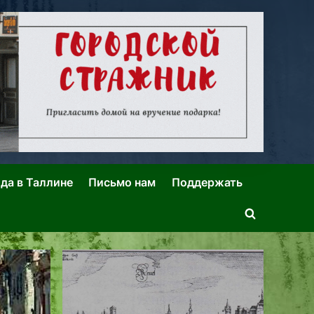
ида в Таллине
Письмо нам
Поддержать
Toggle
search
form