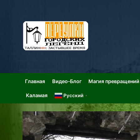
Skip
to
content
Та
Тал
Главная
Видео-Блог
Магия превращений
Каламая
Русский
▼