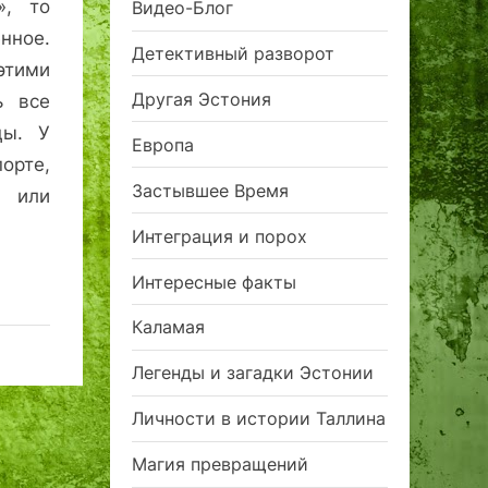
», то
Видео-Блог
нное.
Детективный разворот
тими
Другая Эстония
ь все
цы. У
Европа
орте,
Застывшее Время
 или
Интеграция и порох
Интересные факты
Каламая
Легенды и загадки Эстонии
Личности в истории Таллина
Магия превращений