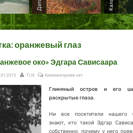
тка:
оранжевый глаз
анжевое око» Эдгара Сависаара
sted
By
к
.01.2013
TLN
Комментариев
нет
записи
Глиняный остров и его ши
«Оранжевое
око»
раскрытые глаза.
Эдгара
Сависаара
Ни все посетители нашего 
знают, кто такой Эдгар Сависа
собственно, почему у него появ