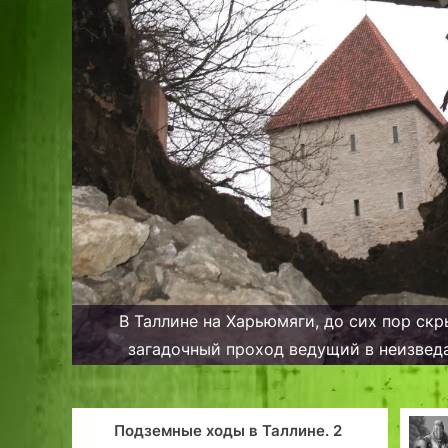
В Таллине на Харьюмяги, до сих пор ск
загадочный проход ведущий в неизвед
Ингерманландского бас
ые ходы в Таллине. 2
Проклятие рыца