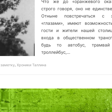
Что же до «оранжевого ока
строго говоря, оно не единстве
Отныне повстречаться с э
«глазами», имеют возможност
гости и жители нашей столи
входа в общественном трансп
будь то автобус, трамвай
троллейбус,…
,
 заметку
Хроники Таллина