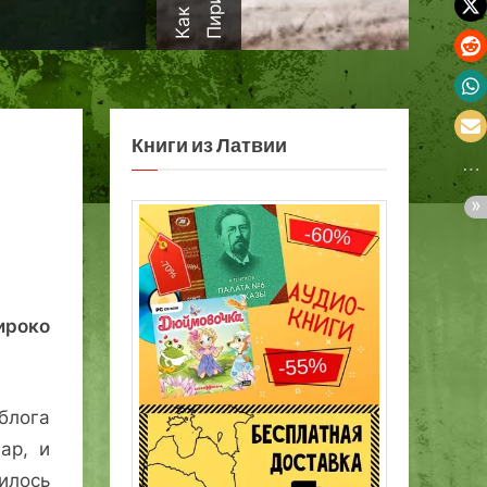
а
Книги из Латвии
роко
блога
ар, и
илось