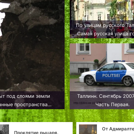
По улицам русского Тал
Самая русская улица г
рыт под слоями земли
Таллинн. Сентябрь 2007
анные пространства
Часть Первая.
тиона
От Адмиралтейства до
ря.