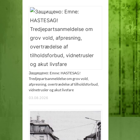
Защищено: Emne: HASTESAG!
Tredjepartsanmeldelse om grov vold,
afpresning, overtrædelse af tilholdsforbud,
vidnetrusler og akut livsfare
03.08.2026