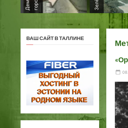
ВАШ САЙТ В ТАЛЛИНЕ
Ме
«Ор
Po
08
on