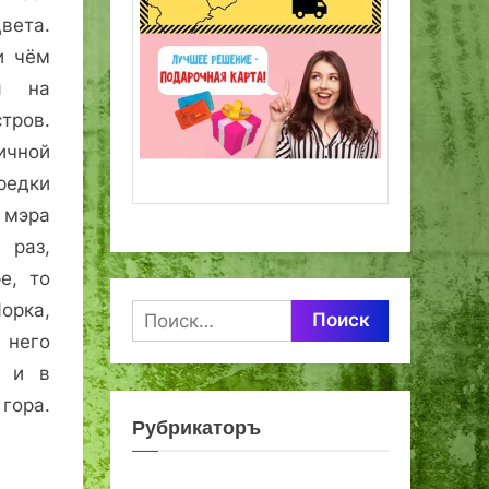
вета.
и чём
ся на
стров.
ичной
редки
 мэра
 раз,
е, то
орка,
Найти:
 него
я и в
гора.
Рубрикаторъ