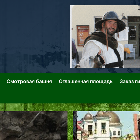
ллин: Переулки Городских Легенд
лин: Застывшее Время-|-
Смотровая башня
Оглашенная площадь
Заказ г