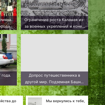
линна.
Ограничение роста Каламая из-
орода.
за военных укреплений и конец
шведского периода в начале
Северной войны
 года.
Допрос путешественника в
другой мир. Подземная Башня.
Следственные действия. Таллин.
У тайного входа в мир Кунгла.
Мы вернулись к тебе,
Ревельские гас