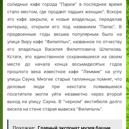
солидных кафе города “Париж” в последнее время
стало местом, где продают падших женщин”. Вскоре
это кафе закрыли, и новые владельцы, переделав
интерьер, открыли его под названием “Палас”. В
предвоенные годы весьма популярным было на
улице Виру кафе “Филиппыч”, названное по отчеству
его владельца Василия Филипповича Шлепкова.
Кстати, это единственное сохранившееся на своем
месте до начала конца восьмидесятых годов
прошлого века известное кафе “Леммик” на углу
улицы Сауна. Многие старые таллиннцы помнят, что
деловые люди при некстати появившемся
посетителе могли уйти незаметно через второй
выход на улицу Сауна. В “черном” вестибюле долго
висела на стене старая вывеска “Филипычъ”.
Похожие:
Главный экспонат музея башни