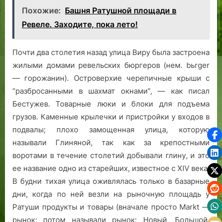
Похожие:
Башня Ратушной площади в
Ревеле. Заходите, пока лето!
Почти два столетия назад улица Виру была застроена
жилыми домами ревельских бюргеров (нем. bьrger
— горожанин). Островерхие черепичные крыши с
“разбросанными в шахмат окнами”, — как писал
Бестужев. Товарные люки и блоки для подъема
грузов. Каменные крылечки и пристройки у входов в
подвалы; плохо замощенная улица, которую
называли Глиняной, так как за крепостными
воротами в течение столетий добывали глину, и это
ее название одно из старейших, известное с XIV века.
В будни тихая улица оживлялась только в базарные
дни, когда по ней везли на рыночную площадь у
Ратуши продукты и товары (вначале просто Mаrkt —
рынок; потом называли рынок: Новый, Большой,