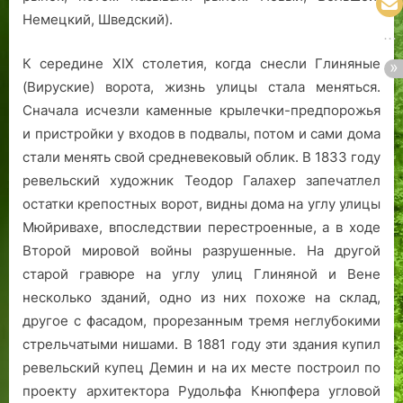
Немецкий, Шведский).
К середине ХIХ столетия, когда снесли Глиняные
(Вируские) ворота, жизнь улицы стала меняться.
Сначала исчезли каменные крылечки-предпорожья
и пристройки у входов в подвалы, потом и сами дома
стали менять свой средневековый облик. В 1833 году
ревельский художник Теодор Галахер запечатлел
остатки крепостных ворот, видны дома на углу улицы
Мюйривахе, впоследствии перестроенные, а в ходе
Второй мировой войны разрушенные. На другой
старой гравюре на углу улиц Глиняной и Вене
несколько зданий, одно из них похоже на склад,
другое с фасадом, прорезанным тремя неглубокими
стрельчатыми нишами. В 1881 году эти здания купил
ревельский купец Демин и на их месте построил по
проекту архитектора Рудольфа Кнюпфера угловой