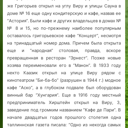
же Григорьев открыл на углу Виру и улицы Сауна в
доме № 16 еще одну кондитерскую и кафе, назвав ее
“Астория”. Были кафе и других владельцев в домах №
№ 8 и 15, но по-прежнему наиболее популярным
оставалось григорьевское кафе “Концерт”, несмотря
на тринадцатый номер дома. Причем была открыта
еще и “народная” столовая, правда, вскоре
превращенная в ресторан “Эрнест”. Позже новые
хозява переименовали его в “Манон”. В 1933 году
некто Каазик открыл на улице Виру рядом с
кинотеатром “Би-ба-бо” (разрушен в 1944 г.) модное
кафе “Аско”, а в глубоком подвале был оборудован
винный бар “Хунгария”. Еще в 1916 году местный
предприниматель Хирштейн открыл на Виру, 3,
заведение под громким названием “Кафе де Пари”. В
начале двадцатых годов прошлого столетия одна
таллиннская газета писала: “Одно из некогда самых