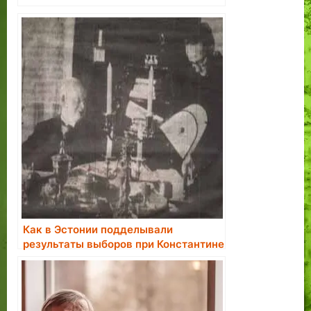
Как в Эстонии подделывали
результаты выборов при Константине
Пятсе.