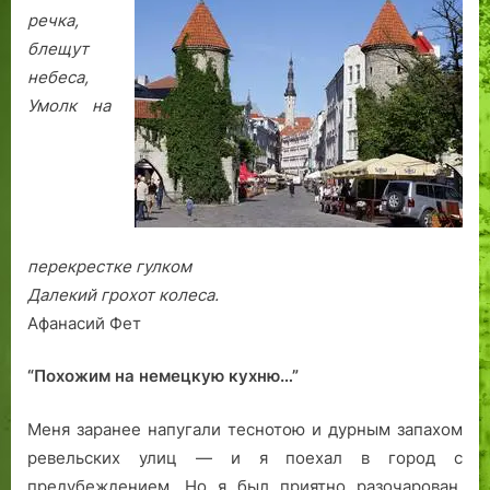
Щ
п
е
а
речка,
а
р
У
В
блещут
с
а
н
т
небеса,
т
з
д
о
Умолк на
н
д
е
р
ы
н
р
о
й
и
й
к
М
Л
и
и
р
в
о
перекрестке гулком
о
в
Далекий грохот колеса.
н
о
Афанасий Фет
с
й
к
в
“Похожим на немецкую кухню…”
и
о
й
й
Меня заранее напугали теснотою и дурным запахом
О
н
ревельских улиц — и я поехал в город с
р
ы
предубеждением. Но я был приятно разочарован.
д
.