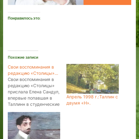
Понравилось это:
Похожие записи
Свои воспоминания в
редакцию «Столицы»…
Свои воспоминания в
редакцию «Столицы»
прислала Елена Сандул,
Апрель 1998 г.:Таллин с
впервые попавшая в
двумя «Н».
Таллинн в студенческие
годы из чистого
любопытства, а позднее
оставшаяся в городе
навсегда. Это было
давно... Десятка три лет