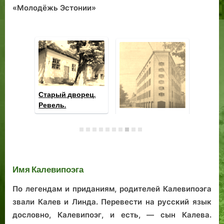
«Молодёжь Эстонии»
Ст
Ре
Неожиданная
находка, или
Загадки потолка
Строительство
на улице Сауна
города.
Имя Калевипоэга
По легендам и приданиям, родителей Калевипоэга
звали Калев и Линда. Перевести на русский язык
дословно, Калевипоэг, и есть, — сын Калева.