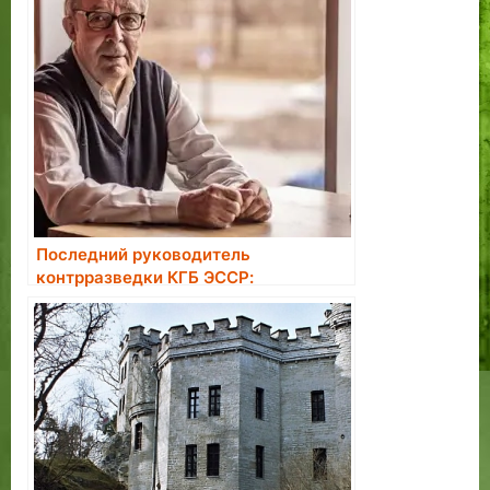
Последний руководитель
контрразведки КГБ ЭССР:
большинство завербованных в
агенты считали это большой честью