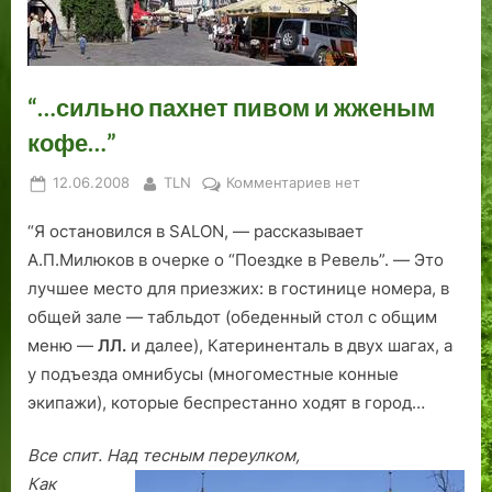
т
3
и
в
л
р
а
а
а
г
ю
и
а
:
о
с
р
з
п
д
о
о
р
“…сильно пахнет пивом и жженым
о
.
д
в
у
кофе…”
з
К
н
.
ш
а
а
я
Д
е
Posted
By
к
12.06.2008
TLN
Комментариев
нет
б
к
р
у
н
on
записи
ы
о
о
н
н
“Я остановился в SALON, — рассказывает
“…
т
т
ж
к
ы
сильно
А.П.Милюков в очерке о “Поездке в Ревель”. — Это
ы
м
д
р
е
пахнет
лучшее место для приезжих: в гостинице номера, в
й
е
е
и
в
пивом
общей зале — табльдот (обеденный стол с общим
к
т
н
о
и
меню —
ЛЛ.
и далее), Катериненталь в двух шагах, а
а
и
и
в
жженым
у подъезда омнибусы (многоместные конные
п
л
я
р
кофе…”
и
э
М
е
экипажи), которые беспрестанно ходят в город…
т
т
а
м
а
о
р
е
Все спит. Над тесным переулком,
н
т
и
н
Как