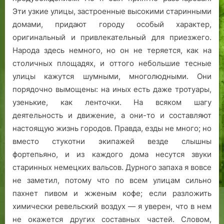
е
Эти узкие улицы, застроенные высокими старинными
н
домами, придают городу особый характер,
.
оригинальный и привлекательный для приезжего.
Народа здесь немного, но он не теряется, как на
столичных площадях, и оттого небольшие тесные
улицы кажутся шумными, многолюдными. Они
порядочно вымощены: на иных есть даже тротуары,
узенькие, как ленточки. На всяком шагу
деятельность и движение, а они-то и составляют
настоящую жизнь городов. Правда, езды не много; но
вместо стукотни экипажей везде слышны
фортепьяно, и из каждого дома несутся звуки
старинных немецких вальсов. Дурного запаха я вовсе
не заметил, потому что по всем улицам сильно
пахнет пивом и жженым кофе; если разложить
химически ревельский воздух — я уверен, что в нем
не окажется других составных частей. Словом,