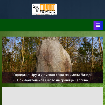
Skip
to
Таллин:
Таллин: Застывшее
content
Время-|-
Переулки
Городских
Легенд
Городище Иру и Ируская тёща по имени Линда.
Примечательное место на границе Таллина