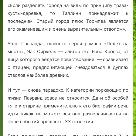
«Если разделять города на виды по принципу трава-
кусты-деревья, то Таллинн принадлежит к
последним. Старый город плюс Тоомпеа является
его окаменевшим и очень выразительным стволом».
Улло Паэранда, главного героя романа «Полет на
месте», Яак Сиркель — альтер эго Яана Кросса, от
лица которого ведется повествование, — сравнивает
с птицей, предпочитающей гнездоваться в дуплах
стволов наиболее древних.
И тут — снова парадокс. К категории порхающих по
жизни Паэранд вовсе не относится. Да и об особой
тяге к старине применительно к его биографии речь
идти никак не может: вся она разворачивается на
фоне событий прошлого, ХХ столетия.