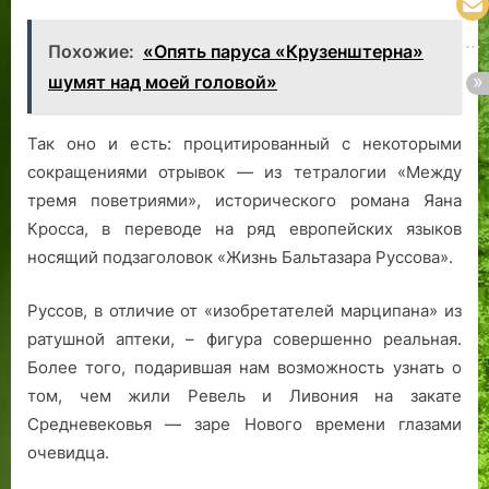
Похожие:
«Опять паруса «Крузенштерна»
шумят над моей головой»
Так оно и есть: процитированный с некоторыми
сокращениями отрывок — из тетралогии «Между
тремя поветриями», исторического романа Яана
Кросса, в переводе на ряд европейских языков
носящий подзаголовок «Жизнь Бальтазара Руссова».
Руссов, в отличие от «изобретателей марципана» из
ратушной аптеки, – фигура совершенно реальная.
Более того, подарившая нам возможность узнать о
том, чем жили Ревель и Ливония на закате
Средневековья — заре Нового времени глазами
очевидца.