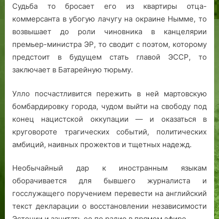
Судьба то бросает его из квартиры отца-
коммерсанта в убогую лачугу на окраине Нымме, то
возвышает до роли чиновника в канцелярии
премьер-министра ЭР, то сводит с поэтом, которому
предстоит в будущем стать главой ЭССР, то
заключает в Батарейную тюрьму.
Улло посчастливится пережить в ней мартовскую
бомбардировку города, чудом выйти на свободу под
конец нацистской оккупации — и оказаться в
круговороте трагических событий, политических
амбиций, наивных прожектов и тщетных надежд.
Необычайный дар к иностранным языкам
оборачивается для бывшего журналиста и
госслужащего поручением перевести на английский
текст декларации о восстановлении независимости
Эстонии и зачитать ее по радио в прямом эфире.