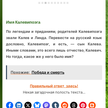
алом фоне: флаг
Дании в Датском
Дом с дурной
Мо
городе Таллине
славой.
Би
Имя Калевипоэга
По легендам и приданиям, родителей Калевипоэга
звали Калев и Линда. Перевести на русский язык
дословно, Калевипоэг, и есть, — сын Калева.
Иными словами, это всего лишь отчество, Калевич.
Но тогда, какое же у него было имя?
Похожие:
Победа и смерть
Правильный ответ, здесь!
Некая загадочная полость текста…