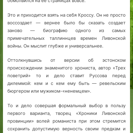
обмолвился на ее страницах вовсе.
Это и приходится взять на себя Кроссу. Он не просто
воссоздает — вернее было бы сказать создает
заново — биографию одного из самых
примечательных таллиннцев времен Ливонской
войны. Он мыслит глубже и универсальнее.
Оттолкнувшись от версии об эстонском
происхождении знаменитого хрониста, автор «Трех
поветрий» то и дело ставит Руссова перед
дилеммой: кем и с кем ему быть — ревельским
бюргером или мужиком-«ненемцем».
То и дело совершая формальный выбор в пользу
первого варианта, творец «Хроники Ливонской
провинции» волей романиста при этом стремится
сохранить допустимую верность своим предкам и