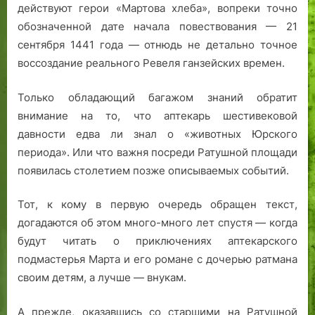
действуют герои «Мартова хлеба», вопреки точно
обозначенной дате начала повествования — 21
сентября 1441 года — отнюдь не детально точное
воссоздание реального Ревеля ганзейских времен.
Только обладающий багажом знаний обратит
внимание на то, что аптекарь шестивековой
давности едва ли знал о «животных Юрского
периода». Или что важня посреди Ратушной площади
появилась столетием позже описываемых событий.
Тот, к кому в первую очередь обращен текст,
догадаются об этом много-много лет спустя — когда
будут читать о приключениях аптекарского
подмастерья Марта и его романе с дочерью ратмана
своим детям, а лучше — внукам.
А прежде, оказавшись со старшими на Ратушной