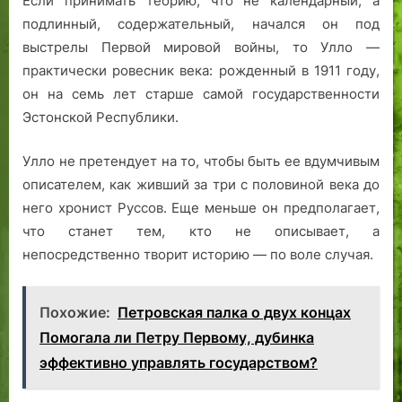
Если принимать теорию, что не календарный, а
подлинный, содержательный, начался он под
выстрелы Первой мировой войны, то Улло —
практически ровесник века: рожденный в 1911 году,
он на семь лет старше самой государственности
Эстонской Республики.
Улло не претендует на то, чтобы быть ее вдумчивым
описателем, как живший за три с половиной века до
него хронист Руссов. Еще меньше он предполагает,
что станет тем, кто не описывает, а
непосредственно творит историю — по воле случая.
Похожие:
Петровская палка о двух концах
Помогала ли Петру Первому, дубинка
эффективно управлять государством?