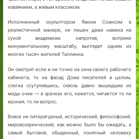
1
р
с
изваянием, а живым классиком.
4
и
и
о
з
л
Исполненный скульптором Яаком Соансом в
к
р
ь
реалистичной манере, он лишен даже намека на
т
а
н
я
к
е
сухой академизм: напротив, вопреки
б
Б
й
монументальному масштабу, выглядит одним из
р
а
ш
многих тысяч жителей Таллинна.
я
л
и
1
ь
е
Он смотрит если и не точно на окна своего рабочего
9
т
к
кабинета, то на фасад Дома писателей в целом,
3
а
а
слегка ссутулившись, сквозь давно вышедшие из
9
з
р
моды очки — в зрачках его, кажется, читается то ли
г
а
т
ирония, то ли вопрос.
о
р
ы
д
—
а
Д
Вовсе не литературный, исторический, философский,
.
ь
мировоззренческий, как можно было бы ожидать, а
я
самый бытовой, обыденный, понятный человеку
в