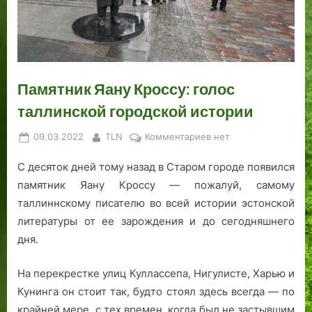
р
О
а
м
б
н
л
е
Й
в
у
а
а
п
С
н
р
»
ч
я
С
о
ж
:
а
т
Р
у
Р
».
Памятник Яану Кроссу: голос
с
а
е
К
таллинской городской истории
т
з
б
о
в
н
е
л
Posted
By
к
09.03.2022
TLN
Комментариев
нет
и
о
к
о
on
записи
й
г
а
д
С десяток дней тому назад в Старом городе появился
Памятник
о
,
а,
Яану
памятник Яану Кроссу — пожалуй, самому
Т
Г
в
Кроссу:
таллиннскому писателю во всей истории эстонской
а
р
к
голос
л
е
о
литературы от ее зарождения и до сегодняшнего
таллинской
л
г
т
дня.
городской
и
о
о
истории
н
р
р
На перекрестке улиц Куллассепа, Нигулисте, Харью и
а
,
о
Кунинга он стоит так, будто стоял здесь всегда — по
.
п
й
крайней мере, с тех времен, когда был не застывшим