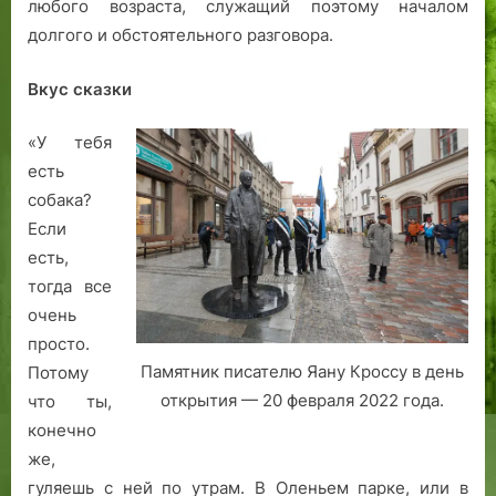
любого возраста, служащий поэтому началом
о
долгого и обстоятельного разговора.
л
и
Вкус сказки
С
м
«У тебя
е
есть
р
т
собака?
ь
Если
есть,
тогда все
очень
просто.
Памятник писателю Яану Кроссу в день
Потому
открытия — 20 февраля 2022 года.
что ты,
конечно
же,
гуляешь с ней по утрам. В Оленьем парке, или в