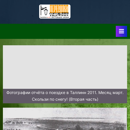
Skip
to
Таллин:
Таллин: Застывшее
content
Время-|-
Переулки
Городских
Легенд
Фотографии отчёта о поездке в Таллинн 2011. Месяц март.
Скользи по снегу! (Вторая часть)