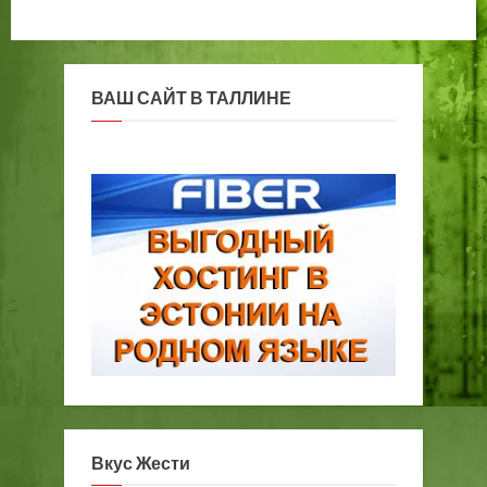
а
л
л
и
ВАШ САЙТ В ТАЛЛИНЕ
н
н
а
Вкус Жести