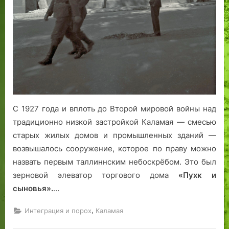
е
с
р
ы
е
ж
т
и
х
ж
д
р
о
к
д
у
о
р
у
у
н
и
г
л
н
а
т
е
ь
а
р
е
т
р
о
л
у
о
д
ь
р
д
С 1927 года и вплоть до Второй мировой войны над
н
н
.
н
о
а
Т
о
традиционно низкой застройкой Каламая — смесью
м
я
а
м
старых жилых домов и промышленных зданий —
р
л
л
р
возвышалось сооружение, которое по праву можно
ы
е
л
ы
назвать первым таллиннским небоскрёбом. Это был
н
г
и
н
зерновой элеватор торгового дома
«Пухк и
к
е
н
к
сыновья».
…
е
н
н
е
?
д
?
,
Интеграция и порох
Каламая
а
Т