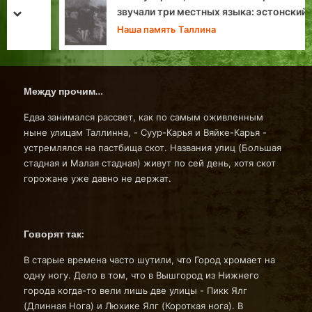
звучали три местных языка: эстонский,
prev
next
русский и немецкий…»
Наша память Таллина
Между прочим…
Едва занимался рассвет, как по самым оживленным
ныне улицам Таллинна, - Суур-Карья и Вяйке-Карья -
устремлялся на пастбища скот. Названия улиц (Большая
стадная и Малая стадная) живут по сей день, хотя скот
горожане уже давно не держат.
Говорят так:
В старые времена часто шутили, что Город хромает на
одну ногу. Дело в том, что в Вышгород из Нижнего
города когда-то вели лишь две улицы - Пикк Ялг
(Длинная Нога) и Люхике Ялг (Короткая нога). В