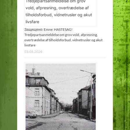
Защищено: Emne: HASTESAG!
Tredjepartsanmeldelse om grov vold, afpresning,
overtrædelse af tilholdsforbud, vidnetrusler og akut
livsfare
03.08.2026