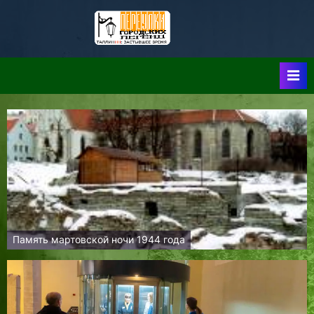
Skip
to
Таллин:
Таллин: Застывшее
content
Время-|-
Переулки
Городских
Легенд
Память мартовской ночи 1944 года