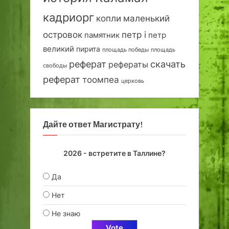
кадриорг
маленький
копли
островок
петр i
петр
памятник
великий
пирита
площадь победы
площадь
реферат
скачать
рефераты
свободы
реферат
тоомпеа
церковь
Дайте ответ Магистрату!
2026 - встретите в Таллине?
Да
Нет
Не знаю