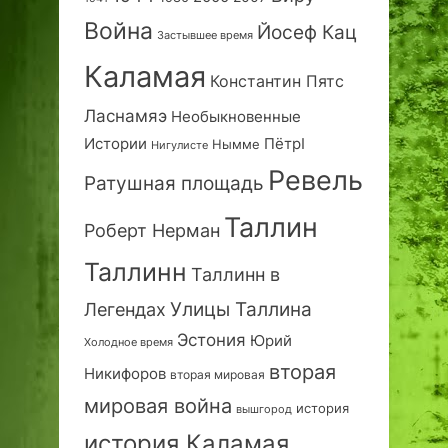
Война
Йосеф Кац
Застывшее время
Каламая
Константин Пятс
Ласнамяэ
Необыкновенные
Истории
ПётрI
Нымме
Нигулисте
Ревель
Ратушная площадь
Таллин
Роберт Нерман
Таллинн
Таллинн в
Улицы Таллина
Легендах
Эстония
Юрий
Холодное время
вторая
Никифоров
вторая мировая
мировая война
история
вышгород
история Каламая