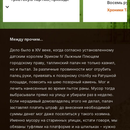
Восемь румбов. Компас города Таллина
prev
next
Хроники Таллина
Между прочим…
Дело было в XIV веке, когда согласно установленному
датским королем Эриком IV Лыжным Плющем
городскому праву, таллинский палач не только казнил,
но и пытал. За различные провинности мог отрубить
палец руки, привязать к позорному столбу на Ратушной
площади, повесить на шею позорный камень. Мог и
лечить нанесенные во время пыток раны. Мусор тогда
выбрасывали прямо на улицу и убирали раз в неделю.
Если нерадивый домовладелец этого не делал, палач
заставлял платить штраф: до внесения необходимой
суммы денег мог даже поселиться у такого хозяина.
Именно мусору на старинных улицах, кстати говоря, мы
обязаны туфлями на платформе и на шпильках – нужно