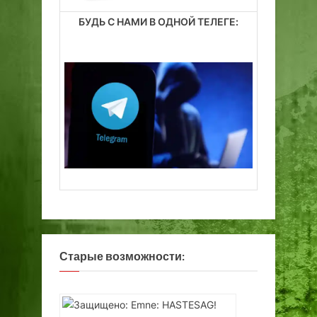
П
е
БУДЬ С НАМИ В ОДНОЙ ТЕЛЕГЕ:
П
р
.
т
и
»
и
з
Н
и
г
у
л
и
с
т
е
Старые возможности: