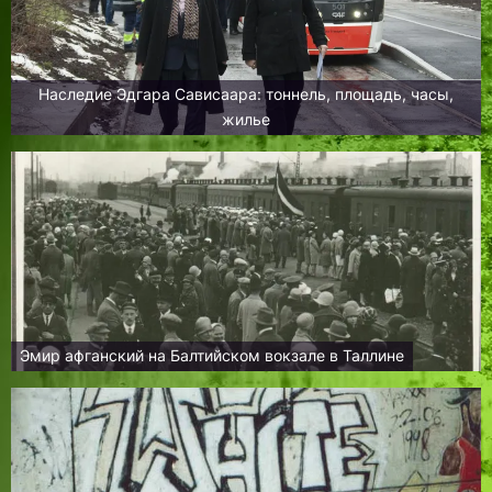
Наследие Эдгара Сависаара: тоннель, площадь, часы,
жилье
Эмир афганский на Балтийском вокзале в Таллине