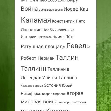
2000
2007
1980
1941
Война
Йосеф Кац
Застывшее время
Каламая
Константин Пятс
Ласнамяэ
Необыкновенные
Истории
ПётрI
Нымме
Нигулисте
Ревель
Ратушная площадь
Таллин
Роберт Нерман
Таллинн
Таллинн в
Улицы Таллина
Легендах
Эстония
Юрий
Холодное время
вторая
Никифоров
вторая мировая
мировая война
история
вышгород
история Каламая