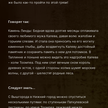
же было как-то пройти по этой грязи!
Говорят так:
Камень Линды: Бедная вдова долгие месяцы оплакивала
своего любимого мужа Калева, давая волю жалобам и
горьким слезам. И стала она приносить на его могилу
каменные глыбы, дабы воздвигнуть Калеву достойный
памятник и сохранить память о нем для потомков. В
Таллинне и поныне можно видеть это надгробие Калева
- холм Тоомпеа. Под ним спит вечным сном король
древних эстов, с одной стороны холма шумят морские
волны, с другой - шелестят родные леса.
Следует знать…
С Вышгорода в Нижний город можно спуститься
несколькими путями: по ступенькам Паткулевской
лестницы, по улице Тоомпеа, лежащей между