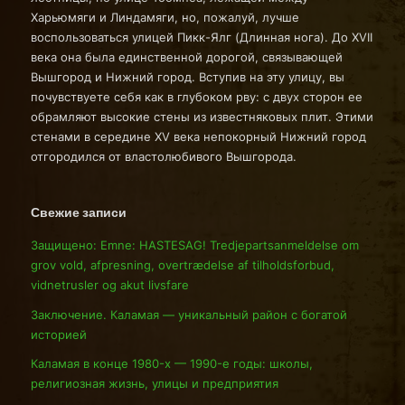
Харьюмяги и Линдамяги, но, пожалуй, лучше
воспользоваться улицей Пикк-Ялг (Длинная нога). До XVII
века она была единственной дорогой, связывающей
Вышгород и Нижний город. Вступив на эту улицу, вы
почувствуете себя как в глубоком рву: с двух сторон ее
обрамляют высокие стены из известняковых плит. Этими
стенами в середине XV века непокорный Нижний город
отгородился от властолюбивого Вышгорода.
Свежие записи
Защищено: Emne: HASTESAG! Tredjepartsanmeldelse om
grov vold, afpresning, overtrædelse af tilholdsforbud,
vidnetrusler og akut livsfare
Заключение. Каламая — уникальный район с богатой
историей
Каламая в конце 1980-х — 1990-е годы: школы,
религиозная жизнь, улицы и предприятия