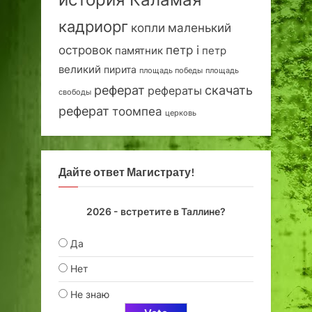
кадриорг
маленький
копли
островок
петр i
петр
памятник
великий
пирита
площадь победы
площадь
реферат
скачать
рефераты
свободы
реферат
тоомпеа
церковь
Дайте ответ Магистрату!
2026 - встретите в Таллине?
Да
Нет
Не знаю