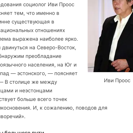
едования социолог Иви Проос
няет тем, что именно в
инне существующая в
ациональных отношениях
лема выражена наиболее ярко.
 двинуться на Северо-Восток,
бнаружим преобладание
коязычного населения, на Юг и
апад — эстонского, — поясняет
Иви Проос
 — В столице же между
нцами и неэстонцами
ствует больше всего точек
икосновения. И, к сожалению, поводов для
иворечий».
ы большого пути