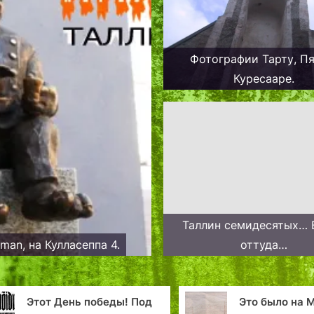
Фотографии Тарту, Пя
Куресааре.
Таллин семидесятых… 
man, на Кулласеппа 4.
оттуда…
ды! Под
Это было на Моонзунде