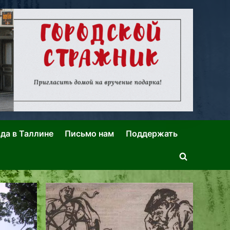
ида в Таллине
Письмо нам
Поддержать
Toggle
search
form