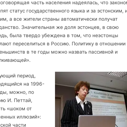
коговорящая часть населения надеялась, что законо
пят статус государственного языка и за эстонским, и
ким, а все жители страны автоматически получат
данство. Значительная же доля эстонцев, в свою
едь, была твердо убеждена в том, что неэстонцы
лают переселиться в Россию. Политику в отношении
еньшинств в те годы можно назвать пассивной и
лкивающей».
ующий период,
одящийся на 1996-
оды, можно, по
ию И. Петтай,
ать «шоком от
ченных иллюзий»:
ской части