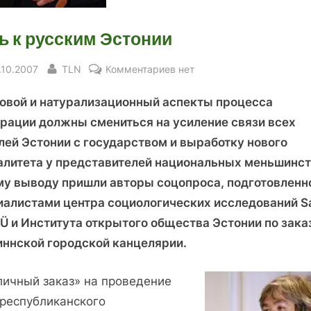
ь к русским Эстонии
sted
By
к
.10.2007
TLN
Комментариев
нет
записи
овой и натурализационный аспекты процесса
Путь
к
грации должны смениться на усиление связи всех
русским
лей Эстонии с государством и выработку нового
Эстонии
алитета у представителей национальных меньшинст
му выводу пришли авторы соцопроса, подготовленн
иалистами центра социологических исследований S
OÜ и Института открытого общества Эстонии по зака
иннской городской канцелярии.
личный заказ» на проведение
республиканского