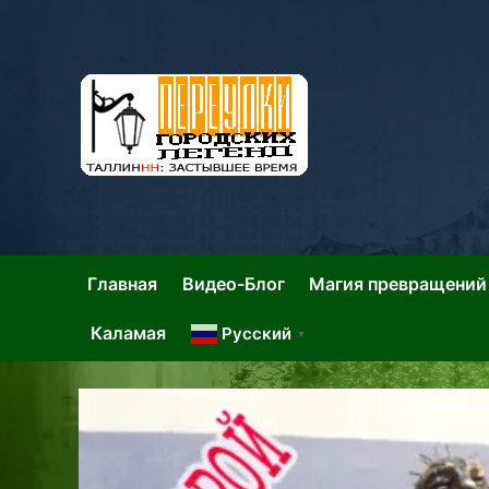
Skip
to
content
Та
Тал
Главная
Видео-Блог
Магия превращений
Каламая
Русский
▼