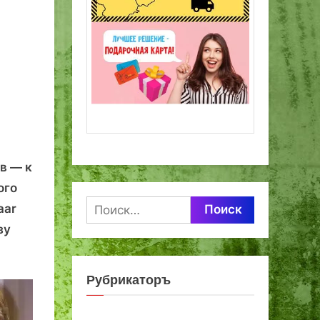
в — к
ого
Найти:
aar
зу
Рубрикаторъ