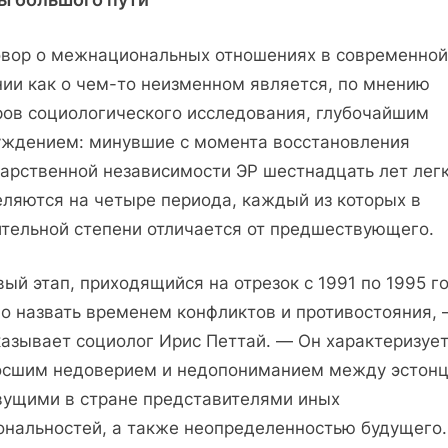
овор о межнациональных отношениях в современной
нии как о чем-то неизменном является, по мнению
ров социологического исследования, глубочайшим
уждением: минувшие с момента восстановления
дарственной независимости ЭР шестнадцать лет лег
еляются на четыре периода, каждый из которых в
ительной степени отличается от предшествующего.
ый этап, приходящийся на отрезок с 1991 по 1995 го
о назвать временем конфликтов и противостояния,
казывает социолог Ирис Петтай. — Он характеризуе
осшим недоверием и недопониманием между эстон
вущими в стране представителями иных
ональностей, а также неопределенностью будущего.