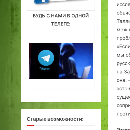
иссл
объяс
БУДЬ С НАМИ В ОДНОЙ
Талл
ТЕЛЕГЕ:
межн
проб
«Если
мы о
русс
на З
она.
эсто
суще
сопр
прот
Старые возможности:
Этап