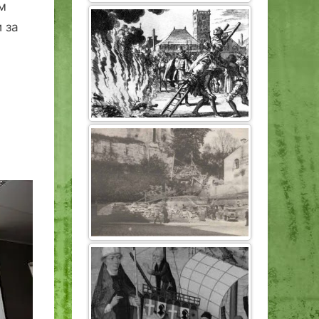
м
 за