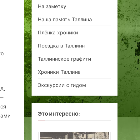
На заметку
Наша память Таллина
Плёнка хроники
Поездка в Таллинн
ко
Таллиннское графити
Хроники Таллина
Экскурсии с гидом
д,
 —
тся
Это интересно:
цами