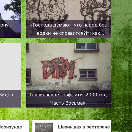
рну,
«Господа думают, что народ без
водки не справится?!»: как
Таллинн собственный «сухой
закон» устанавливал.
Видео
Таллиннское граффити. 2000 год.
Часть Восьмая.
Шахиншах в ресторане
Святой Никол