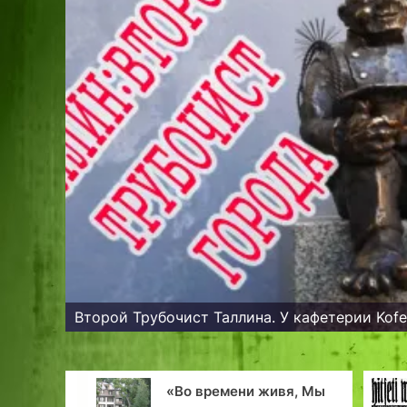
Второй Трубочист Таллина. У кафетерии Kofe
«Во времени живя, Мы
Этот День побе