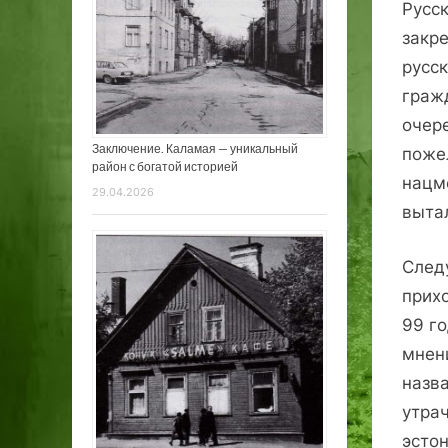
Русс
закре
русс
граж
очер
Заключение. Каламая — уникальный
поже
район с богатой историей
нацм
29.04.2026
выта
След
прих
99 г
мнен
назв
утра
эстон