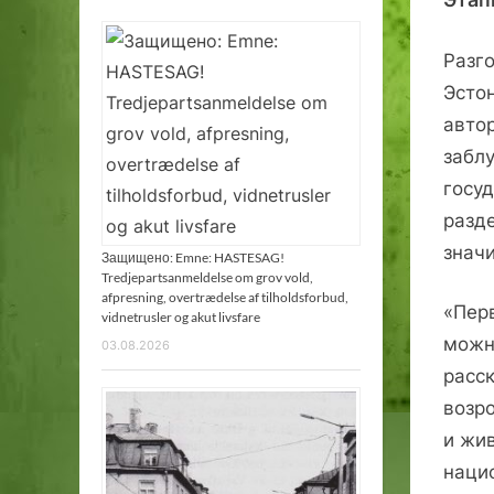
Разг
Эсто
авто
забл
госу
разд
знач
Защищено: Emne: HASTESAG!
Tredjepartsanmeldelse om grov vold,
afpresning, overtrædelse af tilholdsforbud,
«Перв
vidnetrusler og akut livsfare
можн
03.08.2026
расс
возр
и жи
наци