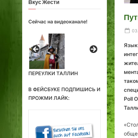
Вкус Жести
Пут
Сейчас на видеоканале!
Po
03
on
Язык
инте
жите
мент
ПЕРЕУЛКИ ТАЛЛИН
тако
В ФЕЙСБУКЕ ПОДПИШИСЬ И
спец
ПРОЖМИ ЛАЙК:
Poll 
Талл
«Сто
обще