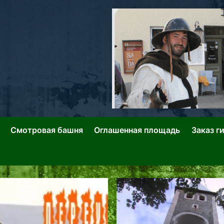
ллин: Переулки Городских Легенд
лин: Застывшее Время-|-
Смотровая башня
Оглашенная площадь
Заказ г