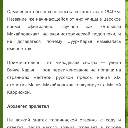
Сами ворота были «снесены за ветхостью» в 1849-м.
Название же начинающейся от них улицы в царское
время официально звучало как «Большая
Михайловская»: не зная исторической подоплеки, и
не догадаться, почему Суур-Карья называлась
именно так.
Примечательно, что «младшая» сестра — улица
Вяйке-Карья — под переименование не попала: на
страницах местной русской прессы конца XIX
столетия Малая Михайловская конкурирует с Малой
Карриской.
Архангел прилетел
Не всякий знаток таллиннской старины с ходу и
ответит, фасад какого здания украшает в городе