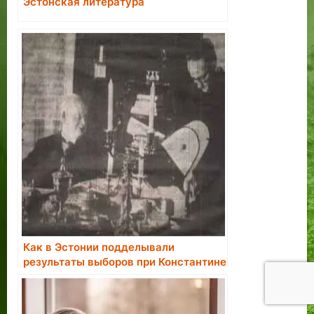
Эстонская литература
Как в Эстонии подделывали
результаты выборов при Константине
Пятсе.