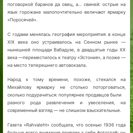
а
е
поговоркой баранов да овец, а… свиней: острые на
в
й
язык горожане малопочтительно величают ярмарку
а
н
«Поросячей».
,
ы
й
С годами менялась география мероприятия: в конце
о
XIX века оно устраивалось на Сенном рынке —
б
нынешней площади Вабадузе, в двадцатые годы XX
л
и
века —переместилось к театру «Эстония», а позже —
к
на место теперешнего автовокзала.
п
р
Народ к тому времени, похоже, стекался на
и
Михайлову ярмарку не столько поторговаться,
о
сколько подурачиться: популярнее продавцов были
б
разного рода развлечения и увеселения, на
р
современный взгляд — не слишком взыскательные.
е
т
Газета «Rahvaleht» сообщала, что осенью 1936 года
а
л
больше всего внимания привлек к себе фотограф; он