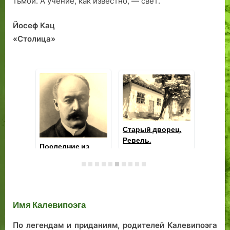
тьмой. А учение, как известно, — свет.
Йосеф Кац
«Столица»
Антон Хансен-
Таммсааре
По
Конрад
ре
Деллингсхузен: секретарь,
мо
синдик,
карикатурист
Имя Калевипоэга
По легендам и приданиям, родителей Калевипоэга