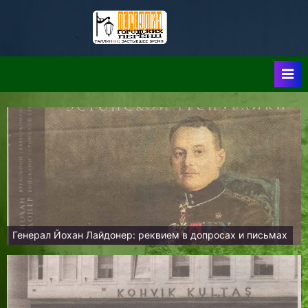
Skip
to
Таллин:
Таллин: Застывшее
content
Время-|-
Переулки
Городских
Легенд
Генерал Йохан Лайдонер: реквием в допросах и письмах