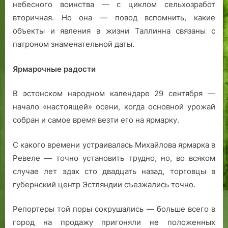
небесного воинства — с циклом сельхозработ
ь
р
р
вторичная. Но она — повод вспомнить, какие
я
г
о
объекты и явления в жизни Таллинна связаны с
,
а
р
патроном знаменательной даты.
П
р
а
и
и
й
к
т
о
Ярмарочные радости
к
а
н
я
в
а
В эстонском народном календаре 29 сентября —
а
Т
начало «настоящей» осени, когда основной урожай
л
а
собран и самое время везти его на ярмарку.
г
л
,
л
С какого времени устраивалась Михайлова ярмарка в
В
и
Ревеле — точно установить трудно, но, во всяком
е
н
случае лет эдак сто двадцать назад, торговцы в
с
е
губернский центр Эстляндии съезжались точно.
и
,
в
м
я
Репортеры той поры сокрушались — больше всего в
у
р
з
город на продажу пригоняли не положенных