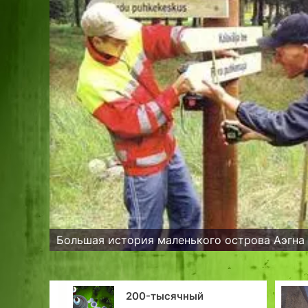
Большая история маленького острова Аэгна
200-тысячный
Прогулка по к