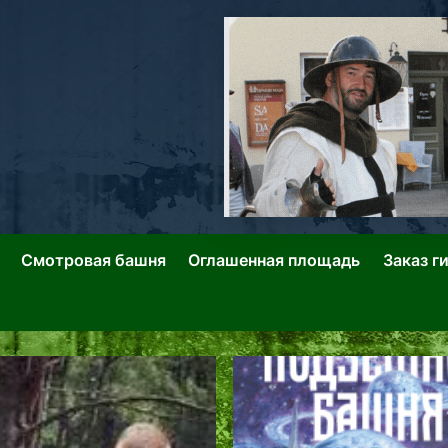
ллин: Переулки Городских Легенд
лин: Застывшее Время-|-
Смотровая башня
Оглашенная площадь
Заказ г