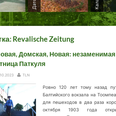
тка:
Revalische Zeitung
овая, Домская, Новая: незаменимая
тница Паткуля
sted
By
.10.2023
TLN
Ровно 120 лет тому назад пу
Балтийского вокзала на Тоомпеа
для пешеходов в два раза коро
октября 1903 года откры