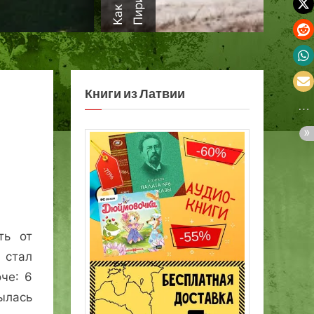
а
Книги из Латвии
ть от
 стал
че: 6
лась