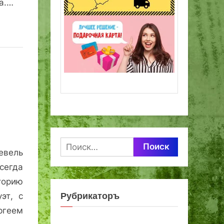
а.…
Найти:
евель
сегда
торию
Рубрикаторъ
эт, с
еем