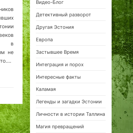
Видео-Блог
ников
Детективный разворот
явших
тонии
Другая Эстония
веков
Европа
а, в
Застывшее Время
им не
кто.…
Интеграция и порох
Интересные факты
Каламая
Легенды и загадки Эстонии
Личности в истории Таллина
Магия превращений