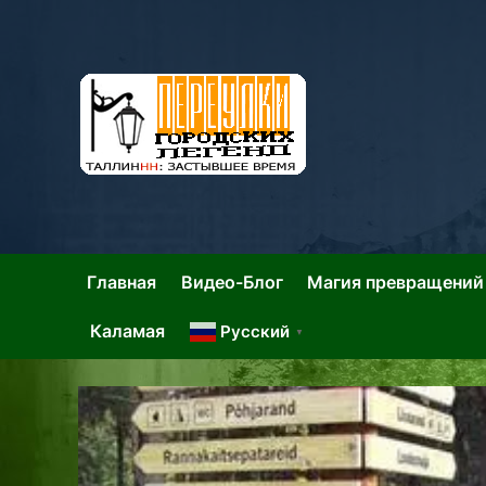
Skip
to
content
Та
Тал
Главная
Видео-Блог
Магия превращений
Каламая
Русский
▼