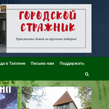
ида в Таллине
Письмо нам
Поддержать
Toggle
search
form