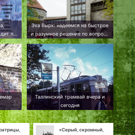
а,
Эха Вырк: надеемся на быстрое
и разумное решение по вопросу
о Нейтситорн
демар
Таллинский трамвай вчера и
сегодня
«Серый, скромный,
Эхо давно м