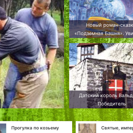
Новый роман-сказк
«Подземная Башня». Увидит ли
свет?
Датский король Валь
Победитель
озьему
Святые, императрицы,