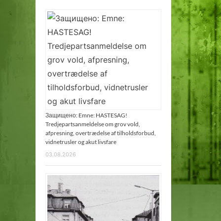
Защищено: Emne: HASTESAG!
Tredjepartsanmeldelse om grov vold,
afpresning, overtrædelse af tilholdsforbud,
vidnetrusler og akut livsfare
03.08.2026