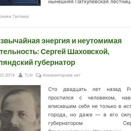
нынешняя Паткулевская лестниц
оники Таллина
звычайная энергия и неутомимая
тельность: Сергей Шаховской,
ляндский губернатор
sted
By
к
.10.2014
TLN
Комментариев
нет
записи
Сто двадцать лет назад Р
Чрезвычайная
энергия
простился с человеком, нав
и
вписавшим себя не только в ис
неутомимая
города, но даже — в его силу
деятельность:
губернатором Серг
Сергей