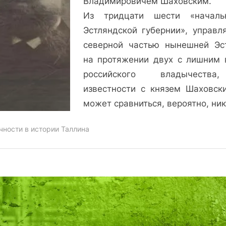
Владимировичем Шаховским.
Шаховской,
Из тридцати шести «началь
эстляндский
губернатор
Эстляндской губернии», управл
северной частью нынешней Эс
на протяжении двух с лишним 
российского владычеств
известности с князем Шаховск
может сравниться, вероятно, ни
чности в истории Таллина