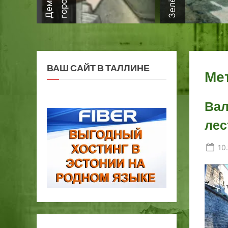
ВАШ САЙТ В ТАЛЛИНЕ
Ме
Вал
лес
Po
10
on