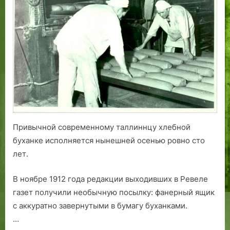
буханки
е
в
с
Ревеле
к
о
л
ь
к
о
л
е
Привычной современному таллиннцу хлебной
т
.
буханке исполняется нынешней осенью ровно сто
С
лет.
т
е
В ноябре 1912 года редакции выходивших в Ревеле
к
газет получили необычную посылку: фанерный ящик
л
с аккуратно завернутыми в бумагу буханками.
о
…
и