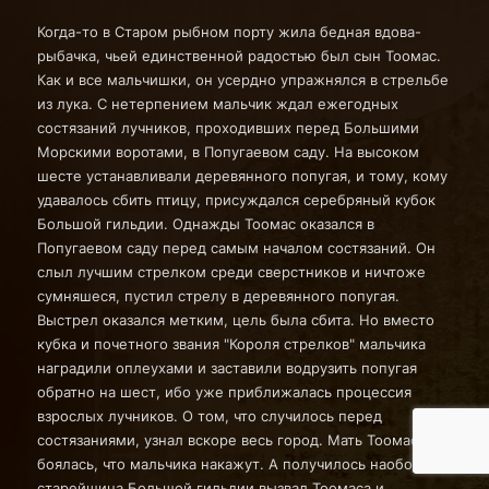
Когда-то в Старом рыбном порту жила бедная вдова-
рыбачка, чьей единственной радостью был сын Тоомас.
Как и все мальчишки, он усердно упражнялся в стрельбе
из лука. С нетерпением мальчик ждал ежегодных
состязаний лучников, проходивших перед Большими
Морскими воротами, в Попугаевом саду. На высоком
шесте устанавливали деревянного попугая, и тому, кому
удавалось сбить птицу, присуждался серебряный кубок
Большой гильдии. Однажды Тоомас оказался в
Попугаевом саду перед самым началом состязаний. Он
слыл лучшим стрелком среди сверстников и ничтоже
сумняшеся, пустил стрелу в деревянного попугая.
Выстрел оказался метким, цель была сбита. Но вместо
кубка и почетного звания "Короля стрелков" мальчика
наградили оплеухами и заставили водрузить попугая
обратно на шест, ибо уже приближалась процессия
взрослых лучников. О том, что случилось перед
состязаниями, узнал вскоре весь город. Мать Тоомаса
боялась, что мальчика накажут. А получилось наоборот:
старейшина Большой гильдии вызвал Тоомаса и