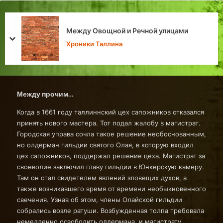
Кафе Николая Культас
Речной улицами
Вабадузе в Таллине
prev
next
Личности в истории Тал
Между прочим…
Когда в 1661 году таллиннский цех сапожников отказался
принять нового мастера. Тот подал жалобу в магистрат.
Городская управа сочла такое решение необоснованным,
но олдерман гильдии святого Олая, в которую входил
цех сапожников, поддержал решение цеха. Магистрат за
своеволие заключил главу гильдии в Юнкерскую камеру.
Там он стал свидетелем явлений зловещих духов, а
также возникавшего время от времени необыкновенного
свечения. Узнав об этом, члены Олайской гильдии
собрались возле ратуши. Возбужденная толпа требовала
немедленно освободить олдермана, и магистрату