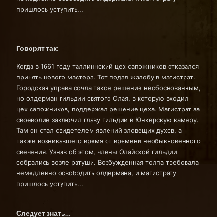
пришлось уступить...
Говорят так:
Когда в 1661 году таллиннский цех сапожников отказался
принять нового мастера. Тот подал жалобу в магистрат.
Городская управа сочла такое решение необоснованным,
но олдерман гильдии святого Олая, в которую входил
цех сапожников, поддержал решение цеха. Магистрат за
своеволие заключил главу гильдии в Юнкерскую камеру.
Там он стал свидетелем явлений зловещих духов, а
также возникавшего время от времени необыкновенного
свечения. Узнав об этом, члены Олайской гильдии
собрались возле ратуши. Возбужденная толпа требовала
немедленно освободить олдермана, и магистрату
пришлось уступить...
Следует знать…