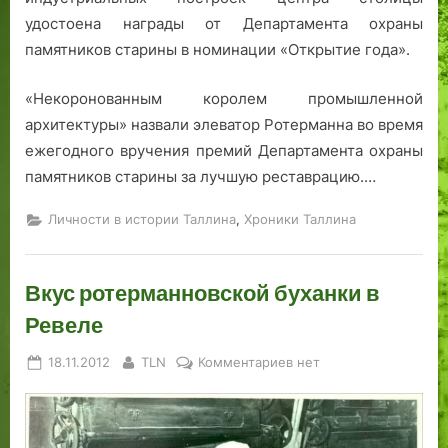
е
о
»
удостоена награды от Департамента охраны
д
в
памятников старины в номинации «Открытие года».
о
П
в
и
«Некоронованным королем промышленной
а
р
т
и
архитектуры» назвали элеватор Ротерманна во время
е
т
ежегодного вручения премий Департамента охраны
л
а
памятников старины за лучшую реставрацию.…
я
.
м
,
Личности в истории Таллина
Хроники Таллина
з
а
н
Вкус ротерманновской буханки в
я
Ревеле
т
и
Posted
By
к
18.11.2012
TLN
Комментариев
нет
е
on
записи
н
Вкус
а
ротерманновской
н