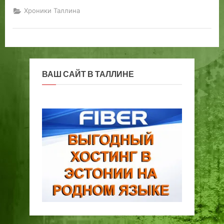
з
Хроники Таллина
X
V
в
е
к
а
ВАШ САЙТ В ТАЛЛИНЕ