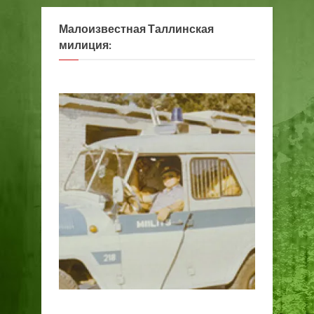
Малоизвестная Таллинская
милиция: