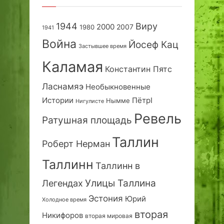
1944
Виру
2000
2007
1980
1941
Война
Йосеф Кац
Застывшее время
Каламая
Константин Пятс
Ласнамяэ
Необыкновенные
Истории
ПётрI
Нымме
Нигулисте
Ревель
Ратушная площадь
Таллин
Роберт Нерман
Таллинн
Таллинн в
Улицы Таллина
Легендах
Эстония
Юрий
Холодное время
вторая
Никифоров
вторая мировая