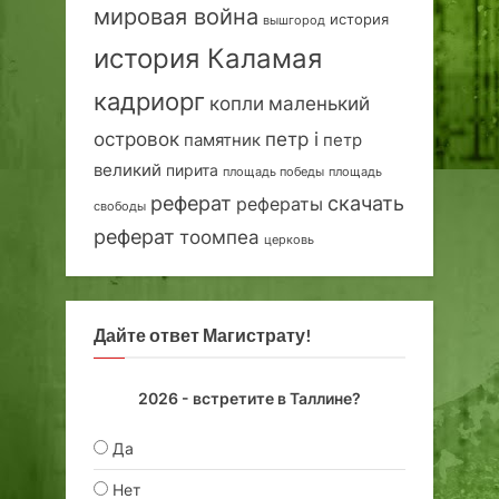
мировая война
история
вышгород
история Каламая
кадриорг
маленький
копли
островок
петр i
петр
памятник
великий
пирита
площадь победы
площадь
реферат
скачать
рефераты
свободы
реферат
тоомпеа
церковь
Дайте ответ Магистрату!
2026 - встретите в Таллине?
Да
Нет