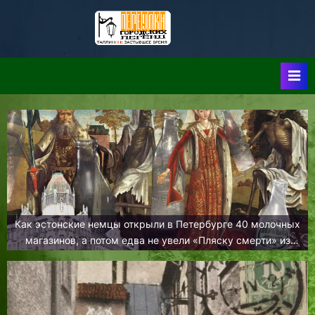
Skip
to
Таллин:
Таллин: Застывшее
content
Время-|-
Переулки
Городских
Легенд
Как эстонские немцы открыли в Петербурге 40 молочных
магазинов, а потом едва не увели «Пляску смерти» из
Нигулисте