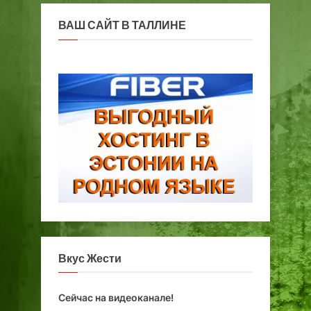
е
у
м
р
ВАШ САЙТ В ТАЛЛИНЕ
о
н
н
а
е
я
т
ж
ы
и
з
н
ь
Вкус Жести
Сейчас на видеоканале!