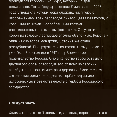
проводился гербовый конкурс, который не дал
результатов. Тогда Государственная Дума в июне 1925
года утвердила исторически сложившийся герб с
изображением трех леопардов синего цвета без корон, с
красными языками и серебряными глазами,
расположенных на золотом фоне щита. Отсутствие
корон на головах леопардов вполне объяснимо. Корона -
один из символов монархии, Эстония же стала
республикой. Прецедент снятия корон к тому времени
уже был. Его создало в 1917 году Временное
правительство России. Оно в качестве герба оставило
двуглавого орла, освободив его от всех имперских
атрибутов - корон, скипетра и державы. Вместе с тем
сохранения орла - сердцевины герба - выражало
историческую преемственность с гербом Российского
государства.
Следует знать…
Ходила о пригорке Тынисмяги, легенда, вернее притча о