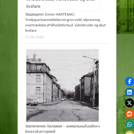
Защищено: Emne: HASTESAG!
Tredjepartsanmeldelse om grov vold, afpresning,
overtrædelse af tilholdsforbud, vidnetrusler og akut
livsfare
03.08.2026
Заключение. Каламая — уникальный район с
богатой историей