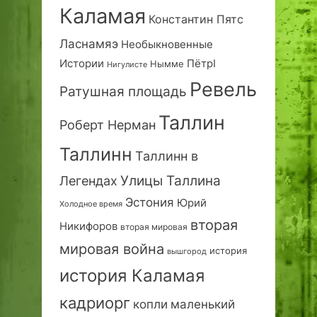
Каламая
Константин Пятс
Ласнамяэ
Необыкновенные
Истории
ПётрI
Нымме
Нигулисте
Ревель
Ратушная площадь
Таллин
Роберт Нерман
Таллинн
Таллинн в
Улицы Таллина
Легендах
Эстония
Юрий
Холодное время
вторая
Никифоров
вторая мировая
мировая война
история
вышгород
история Каламая
кадриорг
маленький
копли