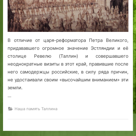
о
о
г
к
О
и
м
е
и
и
,
я
к
м
е
м
н
т
о
л
о
а
.
ж
и
р
ч
В отличие от царя-реформатора Петра Великого,
н
р
с
а
о
а
к
л
придававшего огромное значение Эстляндии и её
б
з
и
а
столице Ревелю (Таллин) и совершавшего
ы
д
е
X
неоднократные визиты в этот край, правившие после
л
а
с
X
него самодержцы российские, в силу ряда причин,
о
в
и
в
не удостаивали своим «высочайшим вниманием» эти
к
а
л
е
земли.
у
л
ы
к
…
п
з
и
а
и
о
к
Наша память Таллина
т
л
у
ь
о
л
т
ь
ы
т