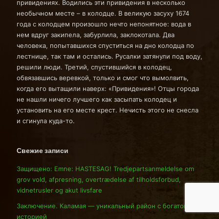
привидениях. Водились эти привидения в несколько
необычном месте – в колодце. В великую засуху 1674
года с колодцем произошло нечто непонятное: вода в
нем вдруг закипела, забурлила, заклокотала. Два
человека, попытавшихся спуститься на дно колодца по
лестнице, так там и остались. Русалки затянули под воду,
решили люди. Третий, спустившийся в колодец,
обвязавшись веревкой, только и смог что вымолвить,
когда его вытащили наверх: «Привидения»! Отцы города
не нашли ничего лучшего как засыпать колодец и
установить на его месте крест. Нечисть этого не снесла
и сгинула куда-то.
Свежие записи
Защищено: Emne: HASTESAG! Tredjepartsanmeldelse om
grov vold, afpresning, overtrædelse af tilholdsforbud,
vidnetrusler og akut livsfare
Заключение. Каламая — уникальный район с богатой
историей