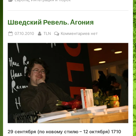
Шведский Ревель. Aгония
Posted
By
к
07.10.2010
TLN
Комментариев
нет
on
записи
Шведский
Ревель.
Aгония
29 сентября (по новому стилю – 12 октября) 1710