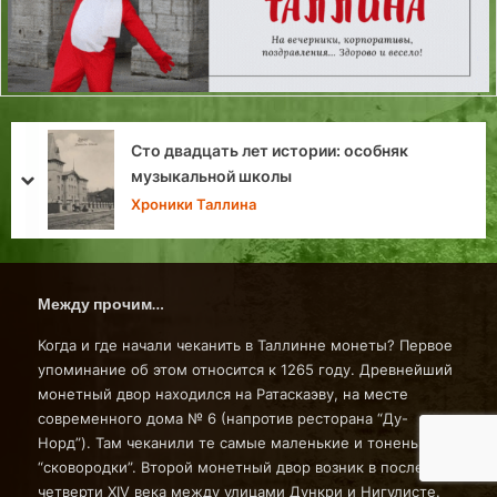
«Кинодворец» на площади Свободы в
Таллине
prev
next
Хроники Таллина
Между прочим…
Когда и где начали чеканить в Таллинне монеты? Первое
упоминание об этом относится к 1265 году. Древнейший
монетный двор находился на Ратаскаэву, на месте
современного дома № 6 (напротив ресторана “Ду-
Норд”). Там чеканили те самые маленькие и тоненькие
“сковородки”. Второй монетный двор возник в последней
четверти ХIV века между улицами Дункри и Нигулисте.