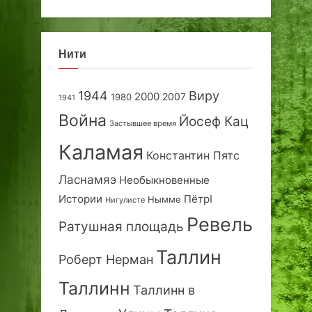
Нити
1944
Виру
2000
2007
1980
1941
Война
Йосеф Кац
Застывшее время
Каламая
Константин Пятс
Ласнамяэ
Необыкновенные
Истории
ПётрI
Нымме
Нигулисте
Ревель
Ратушная площадь
Таллин
Роберт Нерман
Таллинн
Таллинн в