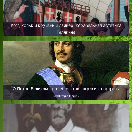
Когг, хольк и круизный лайнер: корабельная эстетика
Таллинна
О Петре Великом «pro et contra»: штрихи к портрету
императора.