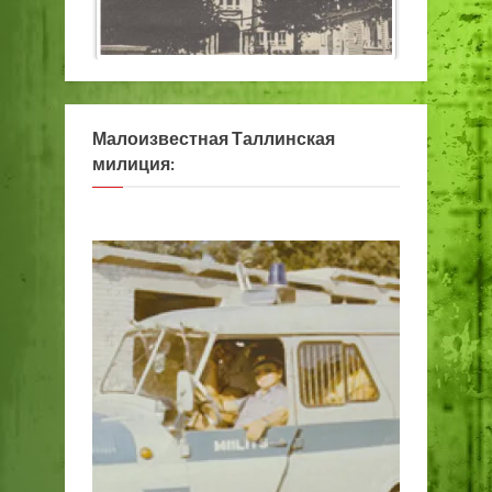
Малоизвестная Таллинская
милиция: