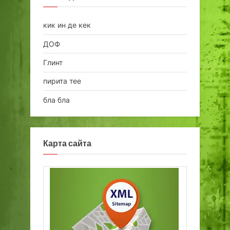
кик ин де кек
ДОФ
Глинт
пирита тее
бла бла
Карта сайта