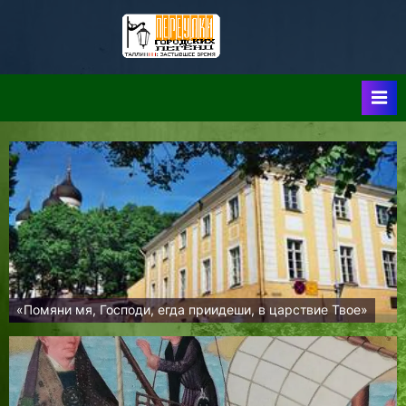
Skip
to
Таллин:
Таллин: Застывшее
content
Время-|-
Переулки
Городских
Легенд
«Помяни мя, Господи, егда приидеши, в царствие Твое»