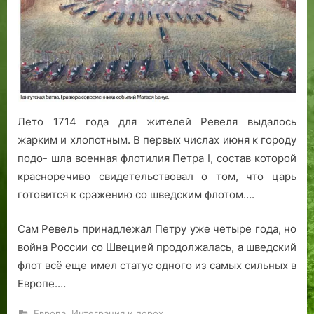
о
триста
б
лет
о
морскому
р
триумфу
о
Петра
м
Великого
в
Р
Лето 1714 года для жителей Ревеля выдалось
е
жарким и хлопотным. В первых числах июня к городу
в
подо- шла военная флотилия Петра I, состав которой
е
красноречиво свидетельствовал о том, что царь
л
готовится к сражению со шведским флотом….
е
с
Сам Ревель принадлежал Петру уже четыре года, но
т
война России со Швецией продолжалась, а шведский
а
л
флот всё еще имел статус одного из самых сильных в
Европе.…
,
Европа
Интеграция и порох