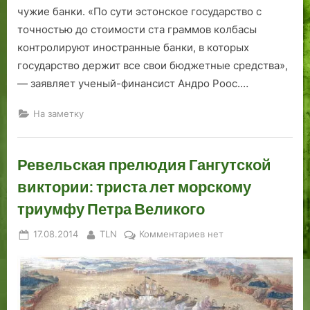
чужие банки. «По сути эстонское государство с
и
е
о
ч
л
г
точностью до стоимости ста граммов колбасы
е
я
о
контролируют иностранные банки, в которых
с
1
А
государство держит все свои бюджетные средства»,
к
9
л
— заявляет ученый-финансист Андро Роос.…
а
2
е
я
2
к
На заметку
с
г
с
у
о
а
д
д
н
Ревельская прелюдия Гангутской
ь
а
д
виктории: триста лет морскому
б
.
р
а
о
триумфу Петра Великого
в
Posted
By
к
17.08.2014
TLN
Комментариев
нет
с
on
записи
к
Ревельская
и
прелюдия
м
Гангутской
с
виктории: