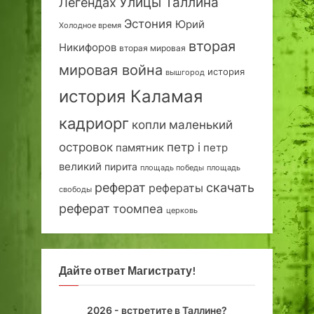
Улицы Таллина
Легендах
Эстония
Юрий
Холодное время
вторая
Никифоров
вторая мировая
мировая война
история
вышгород
история Каламая
кадриорг
маленький
копли
островок
петр i
петр
памятник
великий
пирита
площадь победы
площадь
реферат
скачать
рефераты
свободы
реферат
тоомпеа
церковь
Дайте ответ Магистрату!
2026 - встретите в Таллине?