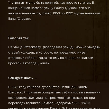
“нечистая” могла быть понятой, как просто грязная. В
конце концов назвали улицу Вайму (Духов), так она
нынче и называется, хотя с 1950 по 1992 год ее называли
Вана (Старая).
Говорят так:
На улице Ратаскаеву, (Колодезная улица), можно увидеть
старый колодец, в котором, по преданию, живет
страшный гоблин. Когда-то ему на съедение жители
бросали в колодец кошек.
Следует знать…
В 1872 году генерал-губернатор Эстляндии князь
Шаховской приказал официально зафиксировать названия
всех ревельских улиц на трех местных языках, но при
переводах возникло немало недоразумений. Узкий
переулок между улицами Пикк и Лай на нижненемецком