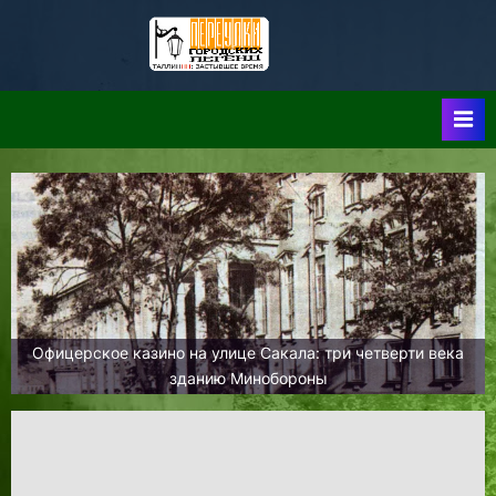
Skip
to
Таллин:
Таллин: Застывшее
content
Время-|-
Переулки
Городских
Легенд
Офицерское казино на улице Сакала: три четверти века
зданию Минобороны