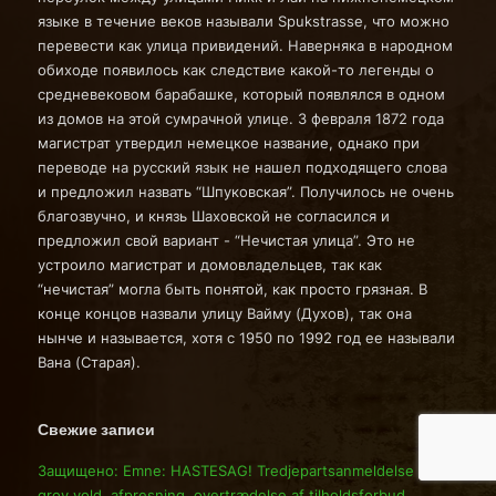
языке в течение веков называли Spukstrasse, что можно
перевести как улица привидений. Наверняка в народном
обиходе появилось как следствие какой-то легенды о
средневековом барабашке, который появлялся в одном
из домов на этой сумрачной улице. 3 февраля 1872 года
магистрат утвердил немецкое название, однако при
переводе на русский язык не нашел подходящего слова
и предложил назвать “Шпуковская”. Получилось не очень
благозвучно, и князь Шаховской не согласился и
предложил свой вариант - “Нечистая улица”. Это не
устроило магистрат и домовладельцев, так как
“нечистая” могла быть понятой, как просто грязная. В
конце концов назвали улицу Вайму (Духов), так она
нынче и называется, хотя с 1950 по 1992 год ее называли
Вана (Старая).
Свежие записи
Защищено: Emne: HASTESAG! Tredjepartsanmeldelse om
grov vold, afpresning, overtrædelse af tilholdsforbud,