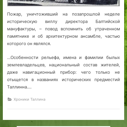
Л
и
а
а
н
р
Пожар, уничтоживший на позапрошлой неделе
с
е
е
историческую виллу директора Балтийской
н
й
мануфактуры, – повод вспомнить об утраченном
а
д
памятнике и об архитектурном ансамбле, частью
м
е
которого он являлся.
я
Т
э
а
…Особенности рельефа, имена и фамилии былых
л
л
землевладельцев, национальный состав жителей,
и
даже навигационный прибор: чего только не
н
отыщется в названиях исторических предместий
н
Таллинна.…
с
к
Хроники Таллина
о
й
б
у