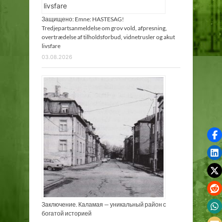
Защищено: Emne: HASTESAG!
Tredjepartsanmeldelse om grov vold, afpresning,
overtrædelse af tilholdsforbud, vidnetrusler og akut
livsfare
03.08.2026
Заключение. Каламая — уникальный район с
богатой историей