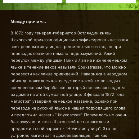
Между прочим…
В 1872 году генерал-губернатор Эстляндии князь
Шаховской приказал официально зафиксировать названия
всех ревельских улиц на трех местных языках, но при
переводах возникло немало недоразумений. Узкий
переулок между улицами Пикк и Лай на нижненемецком
языке в течение веков называли Spukstrasse, что можно
перевести как улица привидений. Наверняка в народном
обиходе появилось как следствие какой-то легенды о
средневековом барабашке, который появлялся в одном
из домов на этой сумрачной улице. 3 февраля 1872 года
магистрат утвердил немецкое название, однако при
переводе на русский язык не нашел подходящего слова
и предложил назвать “Шпуковская”. Получилось не очень
благозвучно, и князь Шаховской не согласился и
предложил свой вариант - “Нечистая улица”. Это не
устроило магистрат и домовладельцев, так как