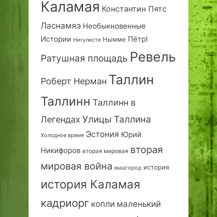
Каламая
Константин Пятс
Ласнамяэ
Необыкновенные
Истории
ПётрI
Нымме
Нигулисте
Ревель
Ратушная площадь
Таллин
Роберт Нерман
Таллинн
Таллинн в
Улицы Таллина
Легендах
Эстония
Юрий
Холодное время
вторая
Никифоров
вторая мировая
мировая война
история
вышгород
история Каламая
кадриорг
маленький
копли