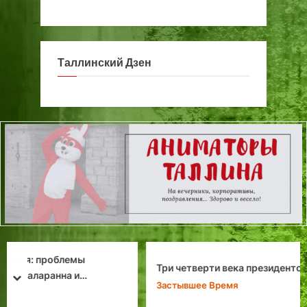
Таллинский Дзен
Три четверти века президентской резиденции в Ревеле
prev
next
Застывшее Время