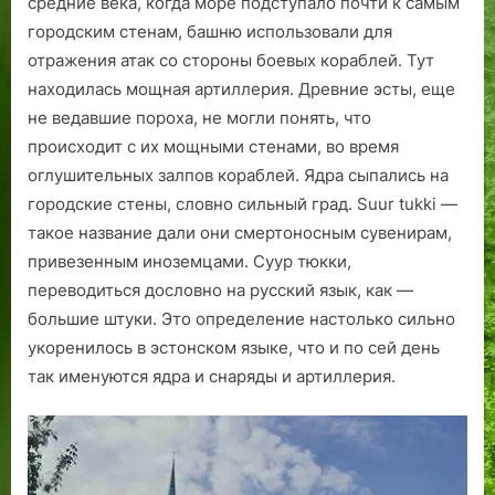
средние века, когда море подступало почти к самым
х
у
П
ь
л
а
а
а
городским стенам, башню использовали для
р
д
е
т
ь
отражения атак со стороны боевых кораблей. Тут
а
к
т
а
м
находилась мощная артиллерия.
Древние эсты, еще
н
и
р
л
1
не ведавшие пороха, не могли понять, что
о
т
о
л
9
происходит с их мощными стенами, во время
й
р
г
и
4
г
у
р
н
6
оглушительных залпов кораблей. Ядра сыпались на
о
б
а
с
г
городские стены, словно сильный град. Suur tukki —
с
а
д
к
о
такое название дали они смертоносным сувенирам,
у
ч
»
и
д
привезенным иноземцами. Суур тюкки,
д
е
:
х
а
переводиться дословно на русский язык, как —
а
й
п
м
.
большие штуки. Это определение настолько сильно
р
»
е
и
укоренилось в эстонском языке, что и по сей день
с
в
р
л
так именуются ядра и снаряды и артиллерия.
т
С
в
и
в
т
о
ц
а
а
е
и
р
п
о
о
о
н