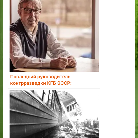
Последний руководитель
контрразведки КГБ ЭССР:
большинство завербованных в
агенты считали это большой честью