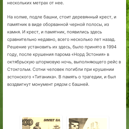
нескольких метрах от нее.
с
н
На холме, подле башни, стоит деревянный крест, и
а
памятник в виде оборванной черной полосы, из
м
камня. И крест, и памятник, появились здесь
я
э
сравнительно недавно, всего несколько лет назад.
Решение установить их здесь, было принято в 1994
году, после крушения парома «Норд Эстония» в
октябрьскую штормовую ночь, выполняющего рейс в
Стокгольм. Сотни человек погибли при крушении
эстонского «Титаника». В память о трагедии, и был
воздвигнут монумент рядом с башней.