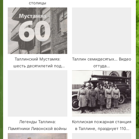
столицы
:
Таллинский Мустамяэ:
Таллин семидесятых… Видео
шесть десятилетий под
оттуда…
одной обложкой
Легенды Таллина:
Коплиская пожарная станция
Памятники Ливонской войны
в Таллине, празднует 110-
летие!