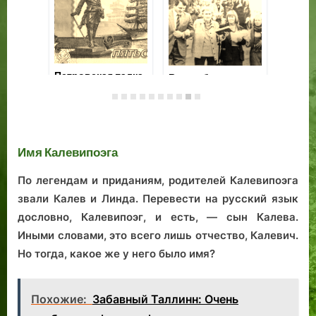
Визит «летучего
Пе
американца»:
о 
авиатор Линдберг
По
Топ-десятка
в ангарах нашей
Пе
таллиннских
Летной гавани
ду
изображений
Имя Калевипоэга
эф
Иисуса
уп
По легендам и приданиям, родителей Калевипоэга
го
звали Калев и Линда. Перевести на русский язык
дословно, Калевипоэг, и есть, — сын Калева.
Иными словами, это всего лишь отчество, Калевич.
Но тогда, какое же у него было имя?
Похожие:
Забавный Таллинн: Очень