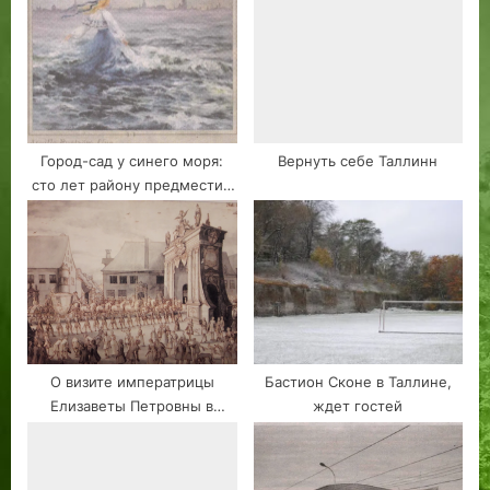
Город-сад у синего моря:
Вернуть себе Таллинн
сто лет району предместий
Таллина, Меривялья
О визите императрицы
Бастион Сконе в Таллине,
Елизаветы Петровны в
ждет гостей
Ревель