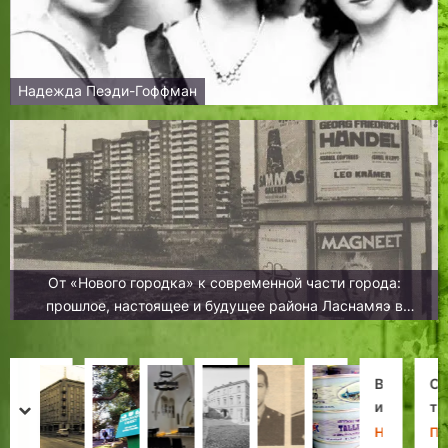
Надежда Пеэди-Гоффман
От «Нового городка» к современной части города:
прошлое, настоящее и будущее района Ласнамяэ в
Таллине
Л
Д
М
П
«
В
В
С
ю
е
у
о
В
и
к
т
prev
next
д
р
з
с
з
д
у
а
Х
Н
Х
Л
Л
Н
Л
П