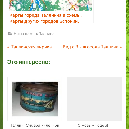
Карты города Таллинна и схемы.
Карты других городов Эстонии.
Наша память Таллина
P
N
Навигация
Таллинская лирика
Вид с Вышгорода Таллина
r
e
по
Это интересно:
e
x
v
t
записям
i
P
o
o
u
s
s
t
P
:
o
s
Таллин: Символ килечной
С Новым Годом!!!
t