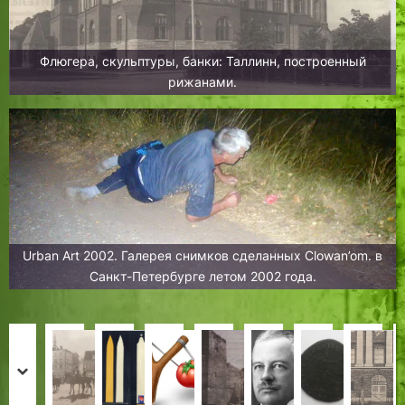
Флюгера, скульптуры, банки: Таллинн, построенный
рижанами.
Urban Art 2002. Галерея снимков сделанных Clowan’om. в
Санкт-Петербурге летом 2002 года.
В
О
«
С
С
П
А
Н
В
о
б
Р
в
о
а
л
а
о
prev
next
с
р
е
е
ц
м
е
у
с
Н
И
Х
Х
И
Л
Л
Н
Н