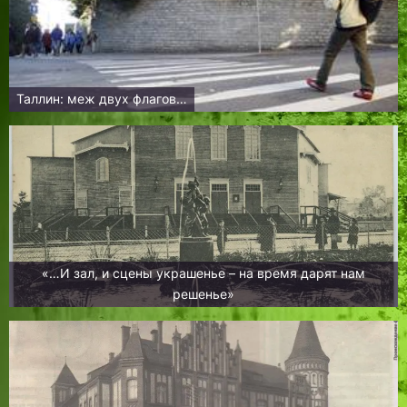
Таллин: меж двух флагов…
«…И зал, и сцены украшенье – на время дарят нам
решенье»