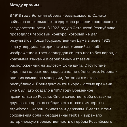
Между прочим…
В 1918 году Эстония обрела независимость. Однако
война на несколько лет задержала решение вопросов ее
государственности. В 1923 году в Эстонской Республике
проводился гербовый конкурс, который не дал
результатов. Тогда Государственная Дума в июне 1925
года утвердила исторически сложившийся герб с
изображением трех леопардов синего цвета без корон, с
красными языками и серебряными глазами,
расположенных на золотом фоне щита. Отсутствие
корон на головах леопардов вполне объяснимо. Корона -
один из символов монархии, Эстония же стала
республикой. Прецедент снятия корон к тому времени
уже был. Его создало в 1917 году Временное
правительство России. Оно в качестве герба оставило
двуглавого орла, освободив его от всех имперских
атрибутов - корон, скипетра и державы. Вместе с тем
сохранения орла - сердцевины герба - выражало
историческую преемственность с гербом Российского