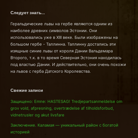
Следует знать…
Геральдические львы на гербе являются одним из
наиболее древних символов Эстонии. Они
использовались уже в XIII веке. Были изображены на
большом гербе - Таллинна. Таллинну достались эти
изящные синие львы от короля Дании Вальдемара
Второго, т.к. в то время Северная Эстония находилась
под властью Дании. И действительно, они очень похожи
на львов с герба Датского Королевства.
Свежие записи
Защищено: Emne: HASTESAG! Tredjepartsanmeldelse om
grov vold, afpresning, overtrædelse af tilholdsforbud,
vidnetrusler og akut livsfare
Заключение. Каламая — уникальный район с богатой
историей