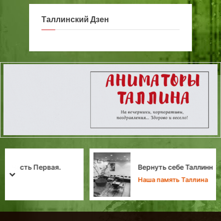
Таллинский Дзен
Вернуть себе Таллинн
prev
next
Наша память Таллина