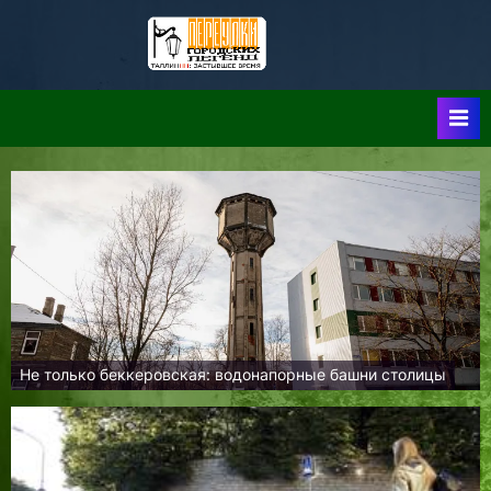
Skip
to
Таллин:
Таллин: Застывшее
content
Время-|-
Переулки
Городских
Легенд
Не только беккеровская: водонапорные башни столицы