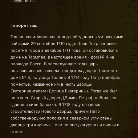
государства.
Говорят так:
Таллин капитулировал перед победоносными русскими
войсками 29 сентября 1710 года. Царь Петр впервые
посетил город в декабре 1711 года, он остановился в
доме на Тоомпеа, в настоящее время - дом № 4 на
площади Лосси. В последующие годы царь
останавливался в своем городском дворце (на месте
дома № 8, по улице Толли). В 1714 году Петр приобрел
поместье, названное им в честь царицы
Екатериненталем (Долина Екатерины). Тогда же был
построен Старый дворец (Домик Петра), небольшое
здание в силе барокко. В 1718 году началось
строительство Нового дворца, причем Петр
собственноручно положил в северном углу стены
дворца три кирпича - они не оштукатурены и видны в
стене.