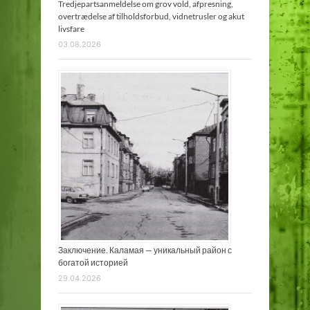
Tredjepartsanmeldelse om grov vold, afpresning,
overtrædelse af tilholdsforbud, vidnetrusler og akut
livsfare
03.08.2026
Заключение. Каламая — уникальный район с
богатой историей
29.04.2026