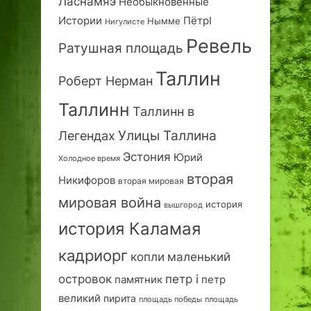
Ласнамяэ
Необыкновенные
Истории
ПётрI
Нымме
Нигулисте
Ревель
Ратушная площадь
Таллин
Роберт Нерман
Таллинн
Таллинн в
Улицы Таллина
Легендах
Эстония
Юрий
Холодное время
вторая
Никифоров
вторая мировая
мировая война
история
вышгород
история Каламая
кадриорг
маленький
копли
островок
петр i
петр
памятник
великий
пирита
площадь победы
площадь