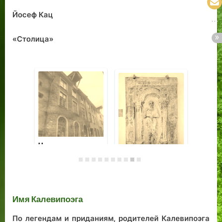
Йосеф Кац
«Столица»
Память о
настоящих людях
остается
Не
на
За
Привидения и
на
скелеты.
Имя Калевипоэга
По легендам и приданиям, родителей Калевипоэга