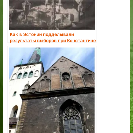
Как в Эстонии подделывали
результаты выборов при Константине
Пятсе.