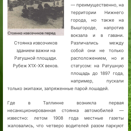
а
— преимущественно, на
в
территории Нижнего
а
города, но также на
,
Вышгороде, напротив
вокзала и в гавани.
Стоянка извозчиков
Различались между
зданием важни на
собой они не только
Ратушной площади.
расположением, но и
Рубеж Х1Х-ХХ веков.
статусом: на Ратушную
площадь до 1897 года,
например, пускали
только экипажи, запряженные парой лошадей.
Где в Таллинне возникла первая
несанкционированная стоянка автомобилей —
известно: летом 1908 года местные газеты
жаловались, что четверо водителей разом паркуют