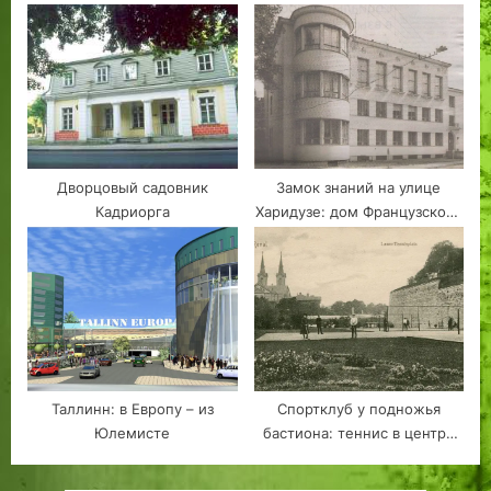
легендарного «Окуня»
Дворцовый садовник
Замок знаний на улице
Кадриорга
Харидузе: дом Французского
лицея в Таллине
Таллинн: в Европу – из
Спортклуб у подножья
Юлемисте
бастиона: теннис в центре
столицы