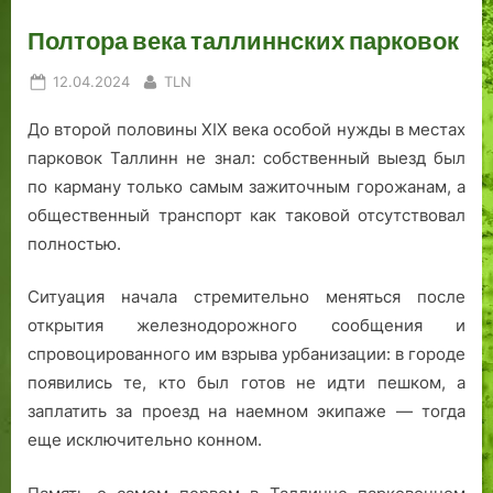
о
С
д
м
в
у
н
о
Полтора века таллиннских парковок
с
у
е
г
Posted
By
12.04.2024
TLN
е
р
й
р
on
н
-
с
а
До второй половины XIX века особой нужды в местах
е
К
т
ф
парковок Таллинн не знал: собственный выезд был
п
а
о
и
р
р
л
ч
по карману только самым зажиточным горожанам, а
е
ь
и
е
общественный транспорт как таковой отсутствовал
у
я
ц
с
полностью.
в
,
ы
к
е
В
,
о
Ситуация начала стремительно меняться после
л
я
—
г
открытия железнодорожного сообщения и
и
й
Т
о
спровоцированного им взрыва урбанизации: в городе
ч
к
а
п
появились те, кто был готов не идти пешком, а
е
е
л
о
заплатить за проезд на наемном экипаже — тогда
н
-
л
р
н
К
и
т
еще исключительно конном.
ы
а
н
р
м
р
н
е