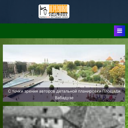
Skip
to
Таллин:
Таллин: Застывшее
content
Время-|-
Переулки
Городских
Легенд
С точки зрения авторов детальной планировки Площади
Вабадузе