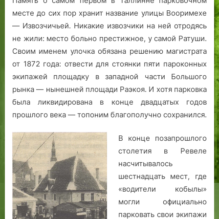
Память о самом первом в Таллинне парковочном
и
ь
а.
т
месте до сих пор хранит название улицы Вооримехе
…
я
а
— Извозчичьей. Никакие извозчики на ней отродясь
»
,
не жили: место больно престижное, у самой Ратуши.
П
Своим именем улочка обязана решению магистрата
и
от 1872 года: отвести для стоянки пяти пароконных
к
экипажей площадку в западной части Большого
к
я
рынка — нынешней площади Раэкоя. И хотя парковка
а
была ликвидирована в конце двадцатых годов
л
прошлого века — топоним благополучно сохранился.
г
,
В конце позапрошлого
В
столетия в Ревеле
е
насчитывалось
с
шестнадцать мест, где
и
«водители кобылы»
в
я
могли официально
р
парковать свои экипажи