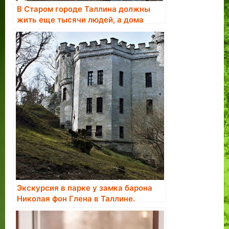
В Старом городе Таллина должны
жить еще тысячи людей, а дома
нужно отобрать у недобросовестных
владельцев
Экскурсия в парке у замка барона
Николая фон Глена в Таллине.
Бронирование экскурсии.