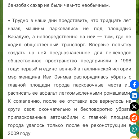
бензобак сахар не были чем-то необычным.
• Трудно в наши дни представить, что тридцать лет
назад машины парковались не под площадью
Вабадузе, а непосредственно на ней — там, где не
ходил общественный транспорт. Впервые попытку
создать на ней предназначенное для пешеходов
общественное пространство предприняли в 1998
году: первый и единственный в таллиннской истории
мэр-женщина Иви Ээнмаа распорядилась убрать с
главной площади города парковочные места и…
расписать ее асфальт легкомысленными ромашками.
К сожалению, после ее отставки все вернулось на
круги своя: окончательно и бесповоротно убрать
припаркованные автомобили с главной площади
города удалось только после ее реконструкции в
2009 году.