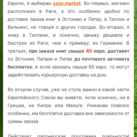
Европе, я выбираю
azon.market
. Во-первых, магазин
расположен в Риге, а это особенно удобно по
доставке заказа книг в Эстонию и Литву, в Таллин и
Вильнюс, не говоря о других городах. Во-вторых, я
живу в Таллине, и конечно, закажу дешевле и
быстрее из Риги, чем к примеру, из Германии. В
третьих,
при заказе книг свыше
40
евро,
доставят
по Эстонии, Латвии и Литве
до почтового автомата
бесплатно.
А если заказать свыше 65 евро, то могут
задействовать курьерскую доставку на дом.
Во втором случае, уже не столь важно в какой части
Европейского Союза вы живете, если конечно, ни в
Греции, на Кипре или Мальте. Рижанам повезло
особенно, им бесплатна доставка вне зависимости от
суммы заказа.
Действует партнерская программа лояльности!