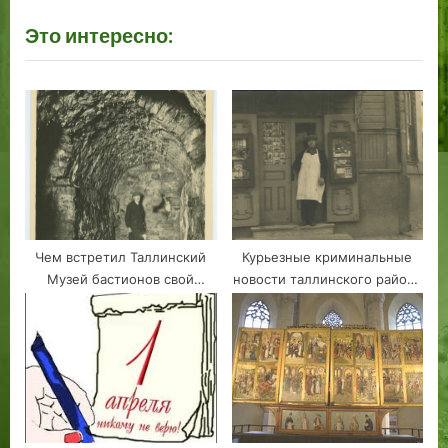
v
x
записям
Это интересно:
i
t
o
P
u
o
s
s
P
t
o
:
s
t
:
Чем встретил Таллинский
Курьезные криминальные
Музей бастионов свой
новости таллинского района
десятилетний юбилей?
Каламая из 1920-х