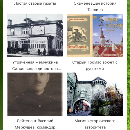
Листая старые газеты
Окаменевшая история
Таллина
Утраченная жемчужина
Старый Тоомас воюет с
Ситси: вилла директора
русскими
мануфактуры
Лейтенант Василий
Магия исторического
Меркушев, командир
авторитета