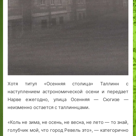
м
я
И
б
а
т
в
у
я
н
а
р
в
и
н
н
1
к
г
а
9
р
о
я
3
у
р
б
0
с
о
и
-
с
д
о
е
к
а
г
г
о
?
р
о
г
#
а
Хотя титул «Осенняя столица» Таллинн с
д
о
3
ф
наступлением астрономической осени и передает
ы
Р
и
Нарве ежегодно, улица Осенняя — Сюгизе —
е
я
в
л
неизменно остается с таллиннцами.
е
е
л
т
«Коль не зима, не осень, не весна, не лето — то знай,
я
н
голубчик мой, что город Ревель это», — категорично
е