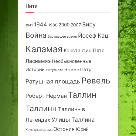
Нити
1944
Виру
2000
2007
1980
1941
Война
Йосеф Кац
Застывшее время
Каламая
Константин Пятс
Ласнамяэ
Необыкновенные
Истории
ПётрI
Нымме
Нигулисте
Ревель
Ратушная площадь
Таллин
Роберт Нерман
Таллинн
Таллинн в
Улицы Таллина
Легендах
Эстония
Юрий
Холодное время