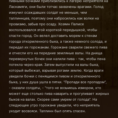
пивными бочками приблизились к лагерю неприятеля на
Ласнамяги, они были тотчас захвачены врагами. Голод
измучил осаждавших солдат не меньше, чем
таллиннцев, поэтому они набросились как волки на
провизию, забыв про осаду. Хозяин Палмсе
воспользовался этой короткой передышкой, чтобы
спасти город. Он велел доставить морем к стенам
города откормленного быка, а также немного солода, и
передал их горожанам. Горожане сварили свежего пива
и отнесли его на передние земляные валы. На днища
перевернутых бочек они налили пива - так, чтобы пена
потекла через края. Затем выпустили на валы быка,
который выбежал, взрывая рогами землю. Когда враги
увидели бочки с пенящимся пивом и откормленного
быка, у них душа ушла в пятки. "Пропади все пропадом",
- сказали солдаты, - "того не возьмешь измором, кто
может еще столько пива наварить и прогуливает жирных
быков на валах. Скорее сами умрем от голода". На
следующее утро горожане увидели, что неприятель
уходит восвояси. Таллинн был опять спасен.