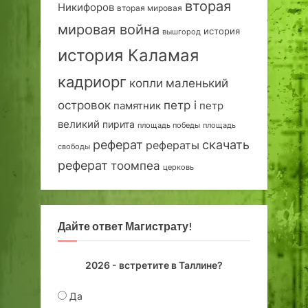
вторая
Никифоров
вторая мировая
мировая война
история
вышгород
история Каламая
кадриорг
маленький
копли
островок
петр i
петр
памятник
великий
пирита
площадь победы
площадь
реферат
скачать
рефераты
свободы
реферат
тоомпеа
церковь
Дайте ответ Магистрату!
2026 - встретите в Таллине?
Да