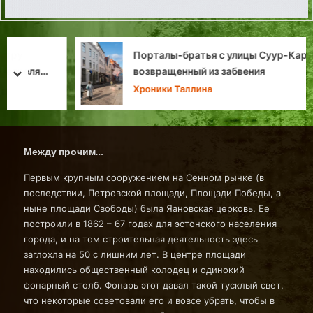
Порталы-братья с улицы Суур-Карья: фасад,
возвращенный из забвения
prev
next
Хроники Таллина
Между прочим…
Первым крупным сооружением на Сенном рынке (в
последствии, Петровской площади, Площади Победы, а
ныне площади Свободы) была Яановская церковь. Ее
построили в 1862 – 67 годах для эстонского населения
города, и на том строительная деятельность здесь
заглохла на 50 с лишним лет. В центре площади
находились общественный колодец и одинокий
фонарный столб. Фонарь этот давал такой тусклый свет,
что некоторые советовали его и вовсе убрать, чтобы в