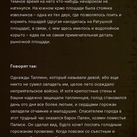
темное время на него кто-нибудь ненароком не
наткнулся. На южном краю площади была стоянка
извозчиков – одна из тех двух, где позволялось поить и
кормить лошадей (другая находилась на Ратушной
площади), в связи, с чем здесь имелось и водопойное
корыто – едва ли не самая примечательная деталь
рыночной площади.
Говорят так:
Однажды Таллинн, который называли девой, ибо еще
никто не сумел овладеть им, целое лето осаждало
неприятельское войско. И хотя крепостные стены и
башни надежно защищали таллиннцев, голод становился
день ото дня все более лютым, и сердцами горожан
овладели отчаяние и малодушие. Спасителем города в
этот трудный час оказался барон Пален, хозяин поместья
Палмсе. Он сделал вид, будто хочет послать голодным
горожанам провизию. Когда повозки со съестным и