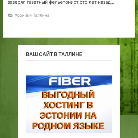
заверял газетный фельетонист сто лет назад.…
г
о
Хроники Таллина
п
о
м
е
с
ВАШ САЙТ В ТАЛЛИНЕ
т
ь
я
Л
и
б
е
р
т
и
в
Э