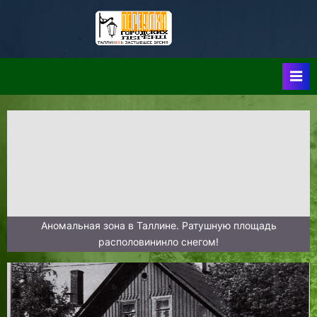
Skip
to
Таллин:
Таллин: Застывшее
content
Время-|-
Переулки
Городских
Легенд
Аномальная зона в Таллине. Ратушную площадь
располовининло снегом!