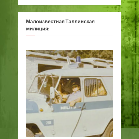
Малоизвестная Таллинская
милиция: