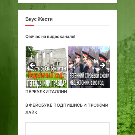
с
т
о
Вкус Жести
н
и
Сейчас на видеоканале!
и
.
ПЕРЕУЛКИ ТАЛЛИН
В ФЕЙСБУКЕ ПОДПИШИСЬ И ПРОЖМИ
ЛАЙК: