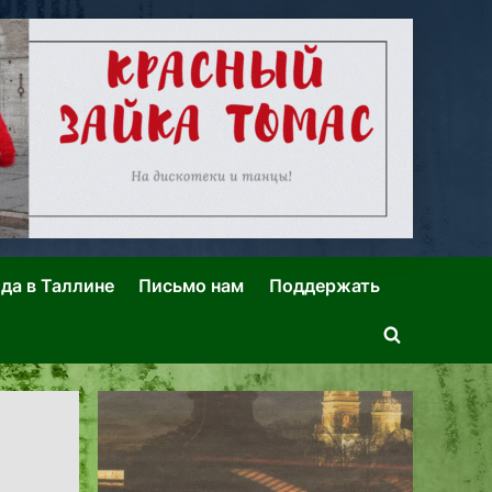
ида в Таллине
Письмо нам
Поддержать
Toggle
search
form