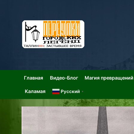
Skip
to
content
Та
Тал
Главная
Видео-Блог
Магия превращений
Каламая
Русский
▼