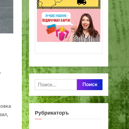
е
Найти:
новка
Рубрикаторъ
зал,