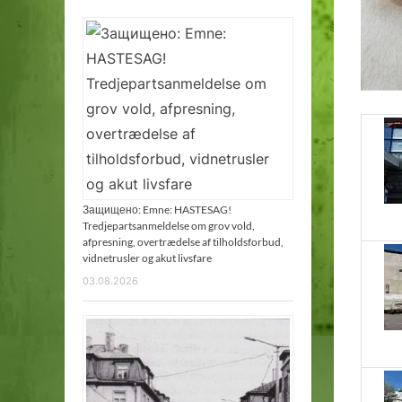
Защищено: Emne: HASTESAG!
Tredjepartsanmeldelse om grov vold,
afpresning, overtrædelse af tilholdsforbud,
vidnetrusler og akut livsfare
03.08.2026