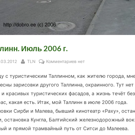
линн. Июль 2006 г.
sted
By
к
.03.2012
TLN
Комментариев
нет
записи
у с туристическим Таллинном, как жителю города, мн
Таллинн.
Июль
есны зарисовки другого Таллинна, окраинного. Тут нет
2006
 и красивых туристических фасадов, а жизнь течёт без
г.
ас, какая есть.
Итак, мой Таллинн в июле 2006 года.
овки Сирби и Малева, бывший кинотеатр «Раху», оста
, остановка Кунгла, Балтийский железнодорожный вок
ый и прямой трамвайный путь от Ситси до Малеева.