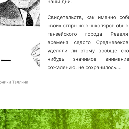
наши дни.
базаров:
время
Свидетельств, как именно соб
собирать
своих отпрысков-школяров обыв
ранцы
ганзейского города Ревел
времена седого Средневеко
уделяли ли этому вообще ско
нибудь значимое внимани
сожалению, не сохранилось.…
оники Таллина