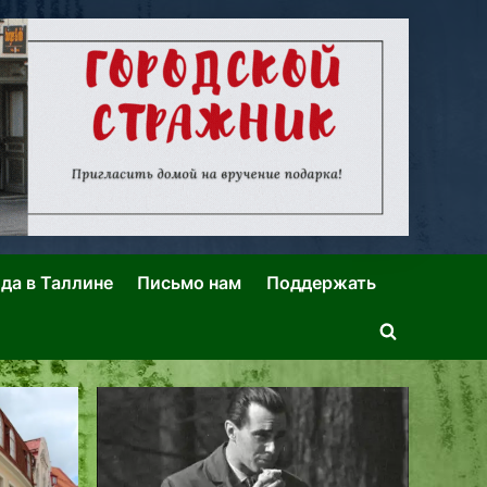
ида в Таллине
Письмо нам
Поддержать
Toggle
search
form