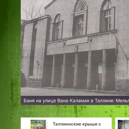
Баня на улице Вана-Каламая в Таллине: Мель
иннские крыши с
Красный Октябрь под