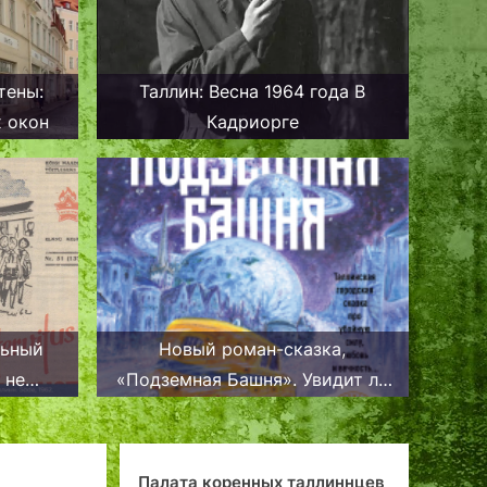
тены:
Таллин: Весна 1964 года В
х окон
Кадриорге
льный
Новый роман-сказка,
 не
«Подземная Башня». Увидит ли
аллин
свет?
На углу таллинских
енных таллиннцев