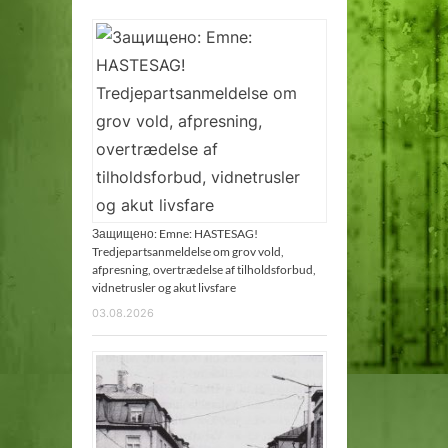
Защищено: Emne: HASTESAG!
Tredjepartsanmeldelse om grov vold,
afpresning, overtrædelse af tilholdsforbud,
vidnetrusler og akut livsfare
03.08.2026