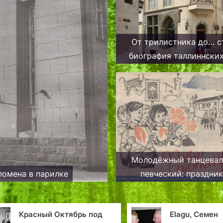
От трилистника до… с
биография таллиннски
Молодёжный танцева
помена в парилке
певческий: праздник
желающий стареть. Т
Elagu, Семен
Палата кор