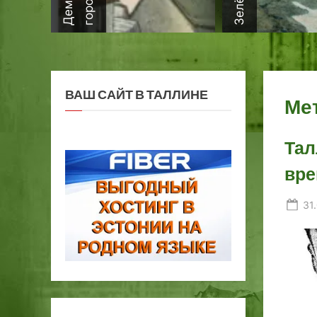
ВАШ САЙТ В ТАЛЛИНЕ
Ме
Тал
вре
Po
31
on