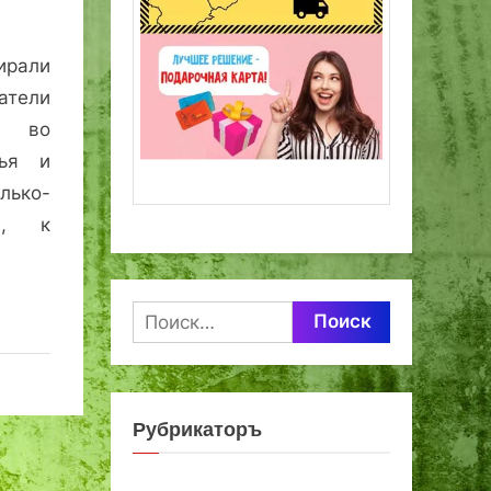
ирали
атели
я во
вья и
лько-
е, к
Найти:
Рубрикаторъ