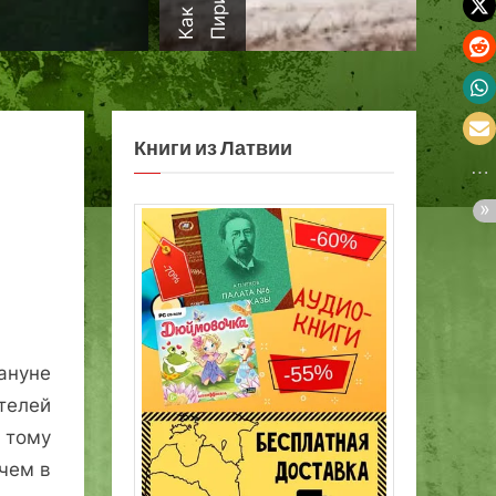
а
Книги из Латвии
ануне
телей
 тому
чем в