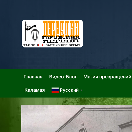
Skip
to
content
Та
Тал
Главная
Видео-Блог
Магия превращений
Каламая
Русский
▼