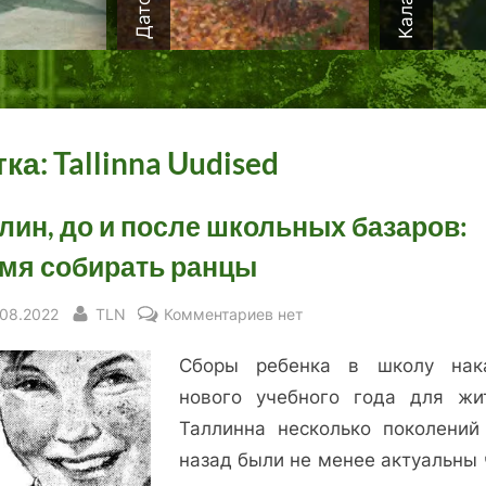
тка:
Tallinna Uudised
лин, до и после школьных базаров:
мя собирать ранцы
sted
By
к
.08.2022
TLN
Комментариев
нет
записи
Сборы ребенка в школу нак
Таллин,
до
нового учебного года для жи
и
Таллинна несколько поколений
после
назад были не менее актуальны 
школьных