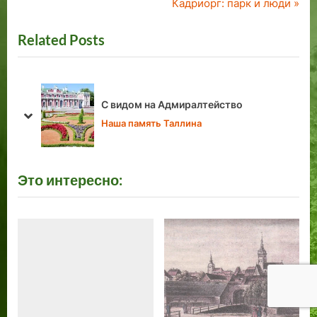
r
N
Кадриорг: парк и люди
по
e
e
Related Posts
v
x
записям
i
t
o
P
u
o
С видом на Адмиралтейство
s
s
prev
next
Наша память Таллина
P
t
o
:
s
Это интересно:
t
: