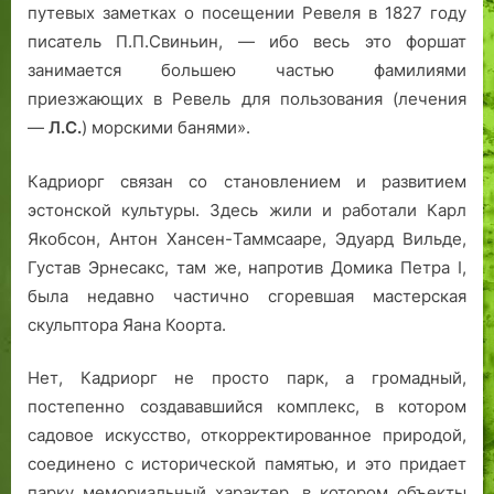
путевых заметках о посещении Ревеля в 1827 году
писатель П.П.Свиньин, — ибо весь это форшат
занимается большею частью фамилиями
приезжающих в Ревель для пользования (лечения
—
Л.С.
) морскими банями».
Кадриорг связан со становлением и развитием
эстонской культуры. Здесь жили и работали Карл
Якобсон, Антон Хансен-Таммсааре, Эдуард Вильде,
Густав Эрнесакс, там же, напротив Домика Петра I,
была недавно частично сгоревшая мастерская
скульптора Яана Коорта.
Нет, Кадриорг не просто парк, а громадный,
постепенно создававшийся комплекс, в котором
садовое искусство, откорректированное природой,
соединено с исторической памятью, и это придaет
парку мемориальный характер, в котором объекты