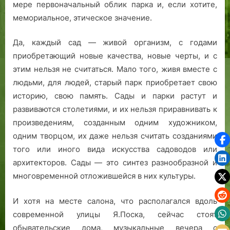
мере первоначальный облик парка и, если хотите,
мемориальное, этическое значение.
Да, каждый сад — живой организм, с годами
приобретающий новые качества, новые черты, и с
этим нельзя не считаться. Мало того, живя вместе с
людьми, для людей, старый парк приобретает свою
историю, свою память. Сады и парки растут и
развиваются столетиями, и их нельзя приравнивать к
произведениям, созданным одним художником,
одним творцом, их даже нельзя считать созданиями
того или иного вида искусства садоводов или
архитекторов. Сады — это синтез разнообразной и
многовременной отложившейся в них культуры.
И хотя на месте салона, что располагался вдоль
современной улицы Я.Поска, сейчас стоят
обывательские дома, музыкальные вечера с