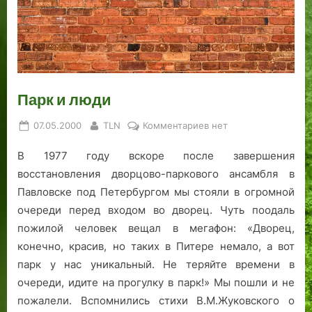
0
о
а
а
л
д
н
в
а
л
б
.
т
я
н
и
,
е
р
Ч
е
ж
и
м
к
т
а
а
р
е
к
и
а
р
т
с
о
й
э
к
к
е
ь
т
м
т
а
у
Парк и люди
в
ь
м
о
г
ю
е
В
о
т
о
с
Posted
By
к
07.05.2000
TLN
Комментариев
нет
л
т
р
—
р
о
on
записи
В 1977 году вскоре после завершения
Парк
ь
о
с
п
о
з
и
с
р
к
р
д
д
восстановления дворцово-паркового ансамбля в
люди
к
а
и
е
а
а
Павловске под Петербургом мы стояли в огромной
о
я
х
ж
у
л
очереди перед входом во дворец. Чуть поодаль
й
.
т
д
ч
К
пожилой человек вещал в мегафон: «Дворец,
к
р
е
и
а
конечно, красив, но таких в Питере немало, а вот
н
а
в
т
л
парк у нас уникальный. Не теряйте времени в
и
д
с
е
м
очереди, идите на прогулку в парк!» Мы пошли и не
г
и
ег
л
а
пожалели. Вспомнились стихи В.М.Жуковского о
о
ц
о
е
к