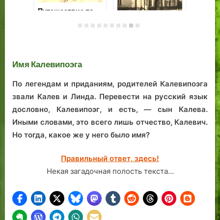
Лоокнипоэг
Пу
Имя Калевипоэга
трамбует море.
эт
Пчёлы против
«П
морских волков.
ба
Имя Калевипоэга
По легендам и приданиям, родителей Калевипоэга
звали Калев и Линда. Перевести на русский язык
дословно, Калевипоэг, и есть, — сын Калева.
Иными словами, это всего лишь отчество, Калевич.
Но тогда, какое же у него было имя?
Правильный ответ, здесь!
Некая загадочная полость текста…