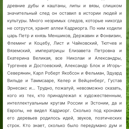
древние дубы и каштаны, липы и вязы, слишком
значительный след он оставил в истории людей и
культуры. Много незримых следов, которые никогда
не сотрутся, хранят аллеи Кадриорга. По ним ходили
царь Петр и князь Меншиков, Державин и Фонвизин,
Флеминг и Коцебу, Лист и Чайковский, Тютчев и
Вяземский, императрицы Елизавета Петровна и
Екатерина Великая, все Николаи и Александры,
Тургенев и Достоевский, Александр Блок и Игорь-
Северянин, Карл Роберт Якобсон и Фельман, Эдуард
Вильде и Таммсааре, Келер и Вейценберг, Густав
Эрнесакс и… Трудно, пожалуй, невозможно сказать,
кого из тех, кто принадлежал к художественным,
интеллектуальным кругам России и Эстонии, да и
Европы, не видел Кадриорг. Сколько под кронами
его деревьев родилось идей, звуков, поэтических
строк. Кто знает, сколько было передумано дум и