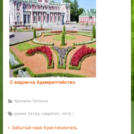
С видом на Адмиралтейство
Хроники Таллина
Tags:
,
,
домик петра
кадриорг
петр i
P
Навигация
Забытый парк Кристининталь