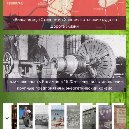
«Вилсанди», «Стенсо» и «Ханси»: эстонские суда на
Дороге Жизни
Промышленность Каламая в 1920-е годы: восстановление,
крупные предприятия и энергетический кризис
М
Ю
Т
К
Т
Д
Д
«
а
р
а
л
о
е
о
…
prev
next
г
и
л
у
п
н
м
К
Л
Н
З
Х
Х
Н
Х
З