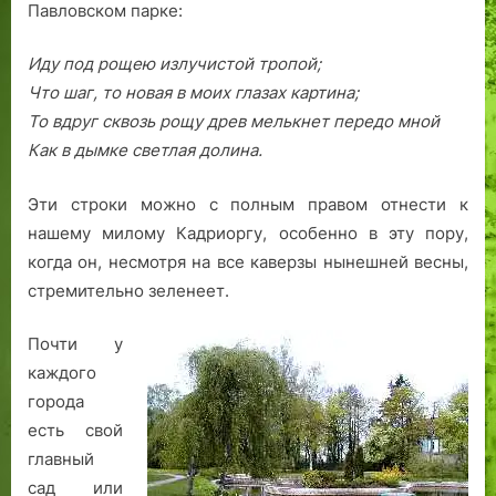
т
и
д
й
о
Павловском парке:
о
й
о
в
р
.
м
»
Иду под рощею излучистой тропой;
г
а
Что шаг, то новая в моих глазах картина;
о
ш
То вдруг сквозь рощу древ мелькнет передо мной
в
н
Как в дымке светлая долина.
л
и
и
й
Эти строки можно с полным правом отнести к
…
нашему милому Кадриоргу, особенно в эту пору,
»
когда он, несмотря на все каверзы нынешней весны,
стремительно зеленеет.
Почти у
каждого
города
есть свой
главный
сад или