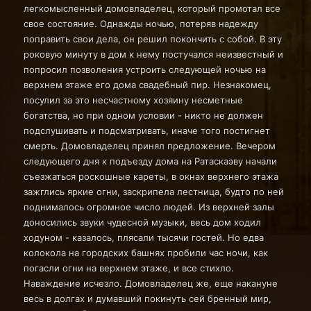
легкомысленный домовладелец, который промотал все
свое состояние. Однажды ночью, потеряв надежду
поправить свои дела, он решил покончить с собой. В эту
роковую минуту в дом к нему постучался неизвестный и
попросил позволения устроить следующей ночью на
верхнем этаже его дома свадебный пир. Незнакомец,
посулил за это несчастному хозяину несметные
богатства, но при одном условии - никто не должен
подслушивать и подсматривать, иначе того постигнет
смерть. Домовладелец принял предложение. Вечером
следующего дня к подъезду дома на Ратаскаэву начали
съезжаться роскошные кареты, в окнах верхнего этажа
зажглись яркие огни, заскрипела лестница, будто по ней
поднималось огромное число людей. Из верхней залы
доносились звуки чудесной музыки, весь дом ходил
ходуном - казалось, плясали тысячи гостей. Но едва
колокола на городских башнях пробили час ночи, как
погасли огни на верхнем этаже, и все стихло.
Наваждение исчезло. Домовладелец же, еще накануне
весь в долгах и думавший покинуть сей бренный мир,