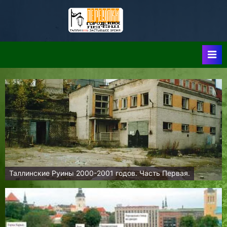
Skip
to
Таллин:
Таллин: Застывшее
content
Время-|-
Переулки
Городских
Легенд
Таллинские Руины 2000-2001 годов. Часть Первая.