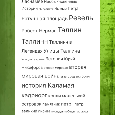
Ласнамяэ
Необыкновенные
Истории
ПётрI
Нымме
Нигулисте
Ревель
Ратушная площадь
Таллин
Роберт Нерман
Таллинн
Таллинн в
Улицы Таллина
Легендах
Эстония
Юрий
Холодное время
вторая
Никифоров
вторая мировая
мировая война
история
вышгород
история Каламая
кадриорг
маленький
копли
островок
петр i
петр
памятник
великий
пирита
площадь победы
площадь