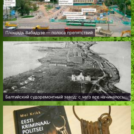
Площадь Вабадузе — полоса препятствий
Балтийский судоремонтный завод: с чего все начиналось…