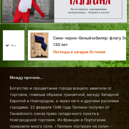
Сине-черно-белый юбиляр: флагу Эстонии —
130 лет
prev
next
Легенды и загадки Эстонии
Между прочим…
Богатство и процветание города всецело зависели от
торговли, главным образом транзитной, между Западной
Европой и Новгородом, а через него и другими русскими
городами. 22 февраля 1346 года Таллинн получил от
Ганзейского союза право складочного пункта в
Новгородской торговле. Из Франции и Португалии
привозили много соли. «Таллинн построен на соли» -