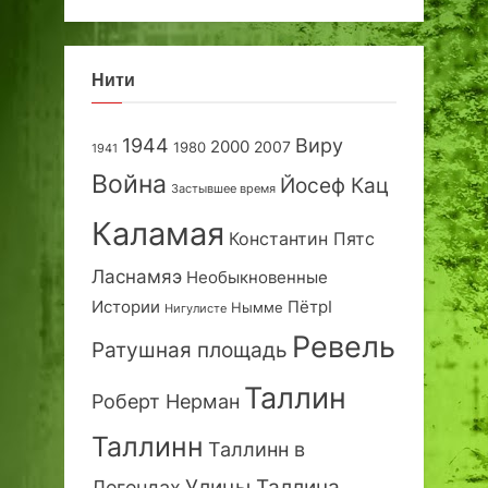
Нити
1944
Виру
2000
2007
1980
1941
Война
Йосеф Кац
Застывшее время
Каламая
Константин Пятс
Ласнамяэ
Необыкновенные
Истории
ПётрI
Нымме
Нигулисте
Ревель
Ратушная площадь
Таллин
Роберт Нерман
Таллинн
Таллинн в
Улицы Таллина
Легендах