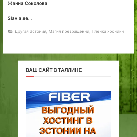
Жанна Соколова
м
я
Slavia.ee
…
т
и
,
,
Другая Эстония
Магия превращений
Плёнка хроники
…
»
ВАШ САЙТ В ТАЛЛИНЕ