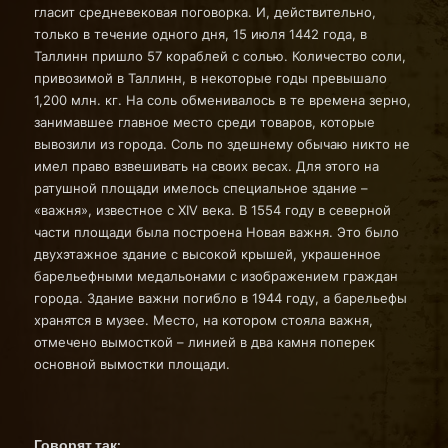
гласит средневековая поговорка. И, действительно,
только в течение одного дня, 15 июля 1442 года, в
Таллинн пришло 57 кораблей с солью. Количество соли,
привозимой в Таллинн, в некоторые годы превышало
1,200 млн. кг. На соль обменивалось в те времена зерно,
занимавшее главное место среди товаров, которые
вывозили из города. Соль по здешнему обычаю никто не
имел право взвешивать на своих весах. Для этого на
ратушной площади имелось специальное здание –
«важня», известное с XIV века. В 1554 году в северной
части площади была построена Новая важня. Это было
двухэтажное здание с высокой крышей, украшенное
барельефными медальонами с изображением граждан
города. Здание важни погибло в 1944 году, а барельефы
хранятся в музее. Место, на котором стояла важня,
отмечено вымосткой – линией в два камня поперек
основной вымостки площади.
Говорят так: