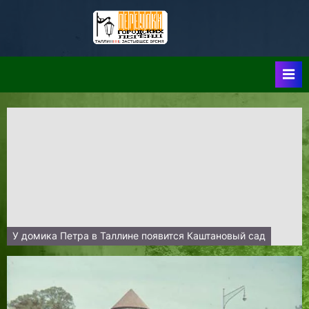
Skip
to
Таллин:
Таллин: Застывшее
content
Время-|-
Переулки
Городских
Легенд
У домика Петра в Таллине появится Каштановый сад