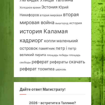
Эстония
Юрий
Холодное время
вторая
Никифоров
вторая мировая
мировая война
история
вышгород
история Каламая
кадриорг
маленький
копли
островок
петр i
петр
памятник
великий
пирита
площадь победы
площадь
реферат
скачать
рефераты
свободы
реферат
тоомпеа
церковь
Дайте ответ Магистрату!
2026 - встретите в Таллине?