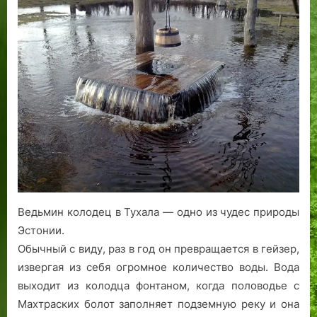
Ведьмин
Р
в
в
.
и
р
Р
колодец
е
о
е
т
а
е
в
в
с
р
ё
т
в
Тухала.
е
т
ш
п
а
е
Эстония
л
р
и
л
:
л
е
о
н
а
ш
е
в
«
я
т
.
о
Р
з
р
в
и
и
и
в
с
м
х
4
о
а
и
1
д
,
к
-
р
ч
п
Ведьмин колодец в Тухала — одно из чудес природы
м
о
т
о
Эстонии.
…
м
о
р
Обычный с виду, раз в год он превращается в гейзер,
а
н
т
извергая из себя огромное количество воды. Вода
»
е
р
выходит из колодца фонтаном, когда половодье с
в
е
Махтраских болот заполняет подземную реку и она
е
т