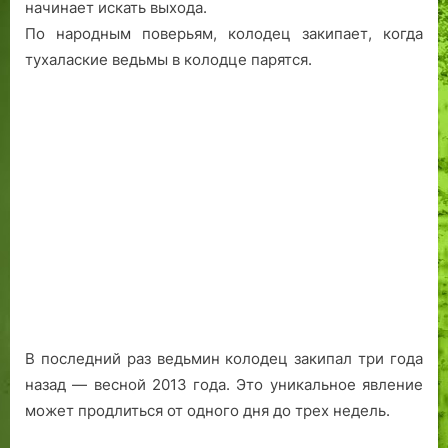
начинает искать выхода.
д
у
о
ю
По народным поверьям, колодец закипает, когда
м
б
тухалаские ведьмы в колодце парятся.
а
и
н
л
а
я
ч
р
е
а
л
о
в
е
ч
е
с
к
В последний раз ведьмин колодец закипал три года
о
назад — весной 2013 года. Это уникальное явление
й
может продлиться от одного дня до трех недель.
п
а