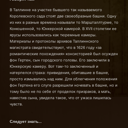
В Таллинне на участке бывшего так называемого
Королевского сада стоят две своеобразные башни. Одну
из них в разные времена называли то Маршталлтурме, то
Конюшенной, то Юнкерской камерой. В XVII столетии ее
ярусы использовались как тюремные камеры.
Материалы и протоколы архивов Таллиннского
магистрата свидетельствуют, что в 1626 году «за
романтические похождения» консисторией был осужден
фон Гертен, сын городского головы. Его заключили в
Юнкерскую камеру. Вот там-то заключенный и
натерпелся страха: привидения, обитавшие в башне,
просто измывались над ним. Для облегчения положения
фон Гертена его слуге разрешили ночевать в башне, но и
тому было не по себе от проделок призраков, а мать,
навестив сына, увидела такое, что от ужаса лишилась
чувств.
Следует знать…