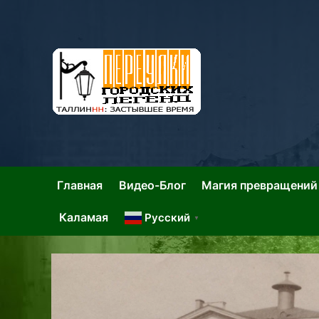
Skip
to
content
Та
Тал
Главная
Видео-Блог
Магия превращений
Каламая
Русский
▼