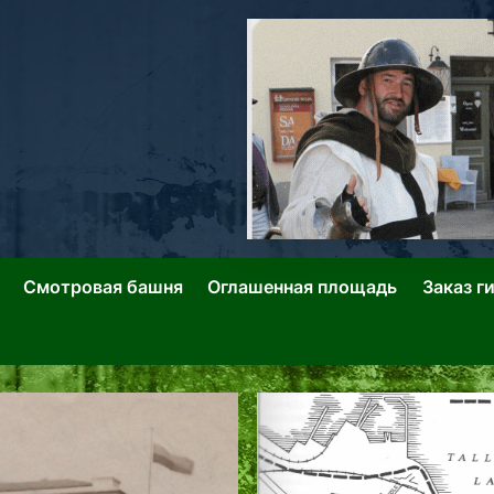
ллин: Переулки Городских Легенд
лин: Застывшее Время-|-
Смотровая башня
Оглашенная площадь
Заказ г