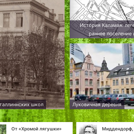
История Каламая: лег
раннее поселение 
средневековое развитие
Таллинна
 таллиннских школ
Луковичная деревня
Миддендорф,
О масте