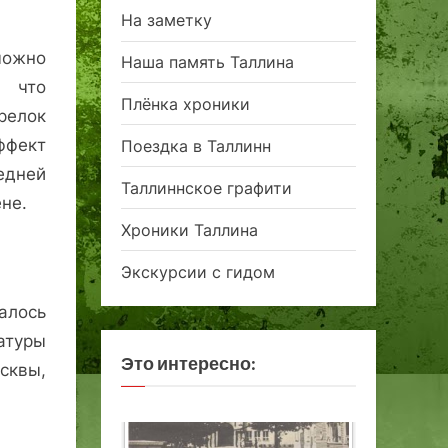
На заметку
можно
Наша память Таллина
, что
Плёнка хроники
арелок
ффект
Поездка в Таллинн
едней
Таллиннское графити
не.
Хроники Таллина
Экскурсии с гидом
­лось
атуры
Это интересно:
сквы,