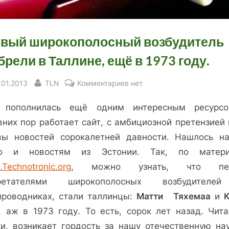
вый широкополосный возбудитель
брели в Таллине, ещё в 1973 году.
sted
By
к
.01.2013
TLN
Комментариев
нет
записи
 пополнилась ещё одним интересным ресурс
Первый
широкополосный
вних пор работает сайт, с амбициозной претензией 
возбудитель
вы новостей сорокалетней давности. Нашлось н
изобрели
о и новостям из Эстонии. Так, по матер
в
Technotronic.org
, можно узнать, что пе
Таллине,
бретателями широкополосных возбудителе
ещё
проводниках, стали таллинцы:
Матти Тяхемаа
и
в
1973
, аж в 1973 году. То есть, сорок лет назад. Чита
году.
ки, возникает гордость за нашу отечественную нау