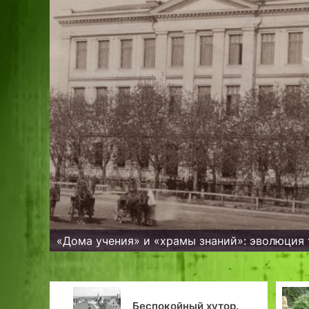
«Дома учения» и «храмы знаний»: эволюция
От «Хромой лягушки»
йный хутор.