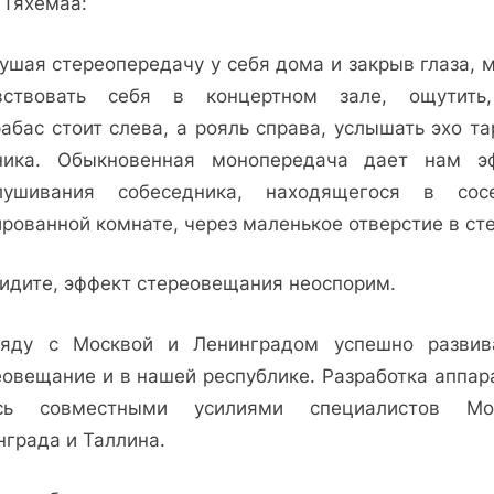
 Тяхемаа:
ушая стереопередачу у себя дома и закрыв глаза, 
вствовать себя в концертном зале, ощутить
абас стоит слева, а рояль справа, услышать эхо т
ника. Обык­новенная монопередача дает нам э
лушивания собеседника, находящегося в сос
рованной комнате, через маленькое отверстие в сте
видите, эффект сте­реовещания неоспорим.
ду с Москвой и Ле­нинградом успешно развива
еовещание и в на­шей республике. Разработка аппар
сь совмест­ными усилиями специалис­тов Мо
нграда и Таллина.