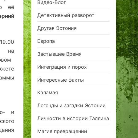
Видео-Блог
 о её
Детективный разворот
ерний
Другая Эстония
Европа
19.00
 на
Застывшее Время
овом
Интеграция и порох
ожете
аммы
Интересные факты
Каламая
Легенды и загадки Эстонии
ео- и
Личности в истории Таллина
кого
щания
Магия превращений