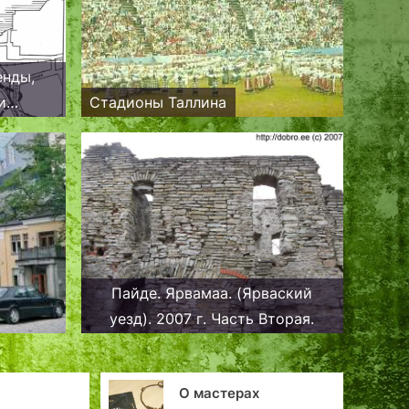
енды,
и
Стадионы Таллина
 района
Пайде. Ярвамаа. (Ярваский
уезд). 2007 г. Часть Вторая.
рах
Валовая, Домская,