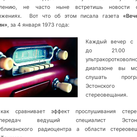
лению, не часто ныне встретишь новости
ижениях. Вот что об этом писала газета
«Веч
ин»
, за 4 января 1973 года:
Каждый вечер с 
до 21.00
ультракоротковол­н
диапазоне вы м
слушать прогр
Эстон­ского
стереовещания.
как сравнивает эф­фект прослушивания сте­р
опередач веду­щий специалист Эстонс
убликанского радио­центра а области стереове­