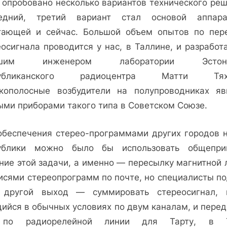
 опробовано несколь­ко вариантов технического реш
едний, третий вариант стал основой аппа­ра
тающей и сей­час. Большой объем опытов по пер
еосигнала проводится у нас, в Таллине, и разработ
ршим инженером лаборатории Эс­тонс
публиканского радиоцентра Матти Тях
кополосные возбудите­ли на полупроводниках яви
ми приборами та­кого типа в Советском Сою­зе.
обеспечения стерео-программами других городов 
ублики можно было бы использовать обще­при
ние этой зада­чи, а именно — пересылку магнитной 
ися­ми стереопрограмм по поч­те, но специалисты п
 другой выход — сумми­ровать стереосигнал, 
ийся в обычных усло­виях по двум каналам, и перед
по радиорелей­ной линии для Тарту, в Т