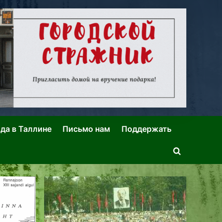
ида в Таллине
Письмо нам
Поддержать
Toggle
search
form