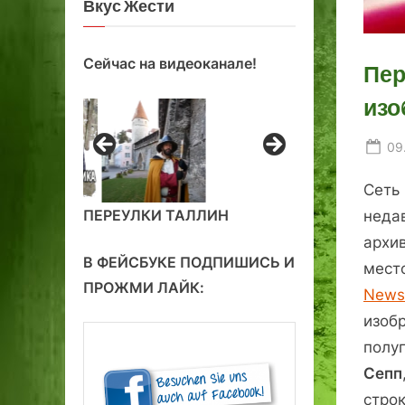
Вкус Жести
Сейчас на видеоканале!
Пер
изо
Po
09
on
Сеть
ПЕРЕУЛКИ ТАЛЛИН
неда
архи
В ФЕЙСБУКЕ ПОДПИШИСЬ И
мест
ПРОЖМИ ЛАЙК:
News.
изо
полу
Сепп
стро