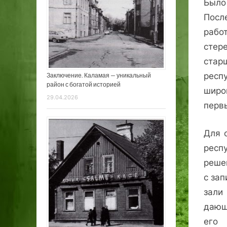
Было
Посл
рабо
стер
ста
рес
Заключение. Каламая — уникальный
район с богатой историей
широ
29.04.2026
первы
Для 
респ
реше
с зап
зали
дающ
его 