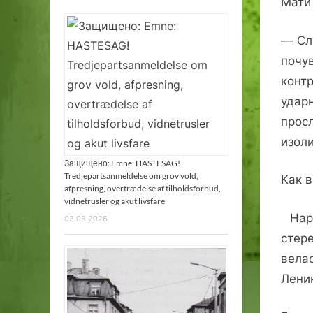
Мати
— Сл
почу
контр
удар
прос
изоли
Защищено: Emne: HASTESAG!
Tredjepartsanmeldelse om grov vold,
Как 
afpresning, overtrædelse af tilholdsforbud,
vidnetrusler og akut livsfare
Наря
03.08.2026
стер
вела
Лени