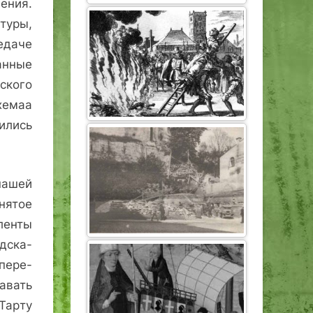
ения.
туры,
едаче
анные
кого
емаа
­лись
нашей
нятое
ленты
одска­
пере­
авать
ар­ту