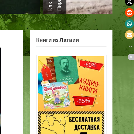
а
Книги из Латвии