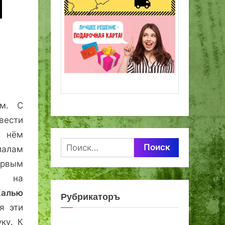
ом. С
вести
а нём
Найти:
иалам
рвым
й на
Калью
Рубрикаторъ
я эти
ку. К