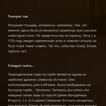
Говорят так:
Ратушная площадь, интересна, например, тем, что
именно здесь была установлена праматерь всех русских
новогодних елок. По свидетельству историков, Петр I, в
1710 году увидел наряженную елку и повелел отныне на
Руси тоже такие ставить. Так что, событию этому, более
трёхсот лет.
Следует знать…
Геральдические львы на гербе являются одним из
наиболее древних символов Эстонии. Они
использовались уже в XIII веке. Были изображены на
большом гербе - Таллинна. Таллинну достались эти
изящные синие львы от короля Дании Вальдемара
Второго, т.к. в то время Северная Эстония находилась
под властью Дании. И действительно, они очень похожи