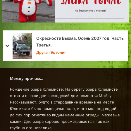
Привидения: мрачные и жизнерадостные.
prev
next
Легенды и загадки Эстонии
Между прочим…
Рождение озера Юлемисте: На берегу озера Юлемисте
стоит и в наши дни господский дом поместья Мыйгу.
Рассказывают, будто в стародавние времена на месте
Юлемисте было помещичье поле, и что мол под водой
до сих пор отчетливо видны каменные ограды, межевые
камни. Дно озера хорошо просматривается, так как
глубина его невелика.