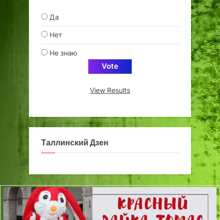
Да
Нет
Не знаю
View Results
Таллинский Дзен