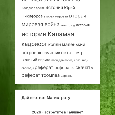
Эстония
Юрий
Холодное время
вторая
Никифоров
вторая мировая
мировая война
история
вышгород
история Каламая
кадриорг
маленький
копли
островок
петр i
петр
памятник
великий
пирита
площадь победы
площадь
реферат
скачать
рефераты
свободы
реферат
тоомпеа
церковь
Дайте ответ Магистрату!
2026 - встретите в Таллине?