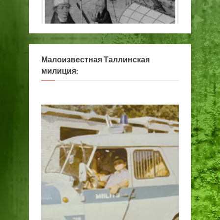
Малоизвестная Таллинская
милиция: