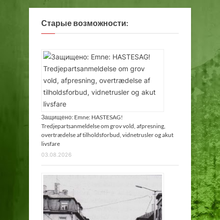
д
и
Старые возможности:
с
л
о
к
а
ц
и
я
,
Защищено: Emne: HASTESAG!
Tredjepartsanmeldelse om grov vold, afpresning,
п
overtrædelse af tilholdsforbud, vidnetrusler og akut
р
livsfare
о
03.08.2026
м
ы
ш
л
е
н