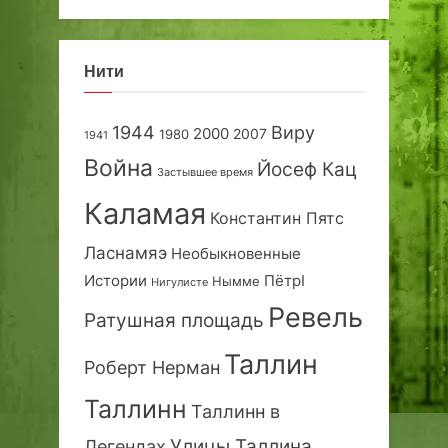
Нити
1944
Виру
2000
2007
1980
1941
Война
Йосеф Кац
Застывшее время
Каламая
Константин Пятс
Ласнамяэ
Необыкновенные
Истории
ПётрI
Нымме
Нигулисте
Ревель
Ратушная площадь
Таллин
Роберт Нерман
Таллинн
Таллинн в
Улицы Таллина
Легендах