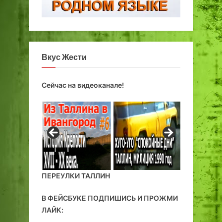
в
о
л
в
я
л
е
е
т
н
Вкус Жести
ю
и
б
е
и
п
Сейчас на видеоканале!
л
о
е
с
й
л
е
в
о
й
н
ПЕРЕУЛКИ ТАЛЛИН
ы
,
В ФЕЙСБУКЕ ПОДПИШИСЬ И ПРОЖМИ
р
ЛАЙК:
а