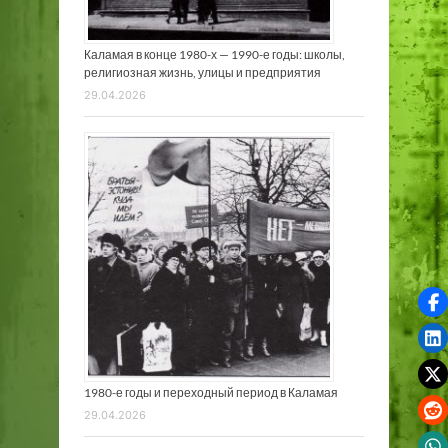
н
а
я
Каламая в конце 1980-х — 1990-е годы: школы,
религиозная жизнь, улицы и предприятия
ж
29.04.2026
и
з
н
ь
1980-е годы и переходный период в Каламая
29.04.2026