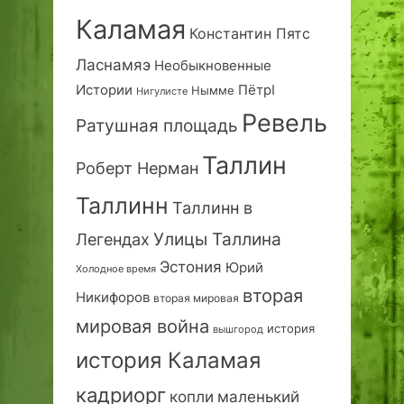
Каламая
Константин Пятс
Ласнамяэ
Необыкновенные
Истории
ПётрI
Нымме
Нигулисте
Ревель
Ратушная площадь
Таллин
Роберт Нерман
Таллинн
Таллинн в
Улицы Таллина
Легендах
Эстония
Юрий
Холодное время
вторая
Никифоров
вторая мировая
мировая война
история
вышгород
история Каламая
кадриорг
маленький
копли