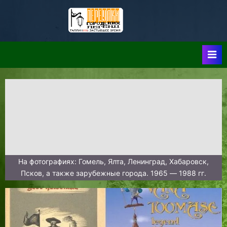
Skip
to
Таллин:
Таллин: Застывшее
content
Время-|-
Переулки
Городских
Легенд
На фотографиях: Гомель, Ялта, Ленинград, Хабаровск,
Псков, а также зарубежные города. 1965 — 1988 гг.