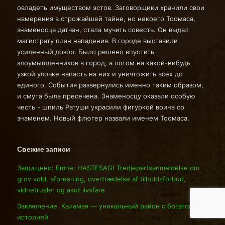
овладеть имуществом эстов. Заговорщики хранили свои
намерения в строжайшей тайне, но некоего Тоомаса,
знаменосца датчан, стала мучить совесть. Он выдал
магистрату план нападения. В городе выставили
усиленный дозор. Было решено впустить
злоумышленников в город, а потом на какой-нибудь
узкой улочке напасть на них и уничтожить всех до
единого. События развернулись именно таким образом,
и смута была пресечена. Знаменосцу оказали особую
честь - шпиль Ратуши украсили фигуркой воина со
знаменем. Новый флюгер назвали именем Тоомаса.
Свежие записи
Защищено: Emne: HASTESAG! Tredjepartsanmeldelse om
grov vold, afpresning, overtrædelse af tilholdsforbud,
vidnetrusler og akut livsfare
Заключение. Каламая — уникальный район с богатой
историей