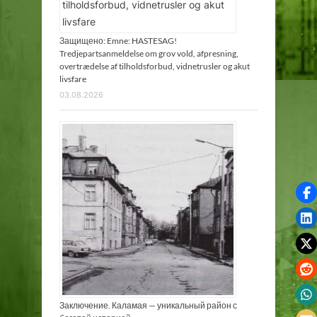
Защищено: Emne: HASTESAG!
Tredjepartsanmeldelse om grov vold, afpresning,
overtrædelse af tilholdsforbud, vidnetrusler og akut
livsfare
03.08.2026
Заключение. Каламая — уникальный район с