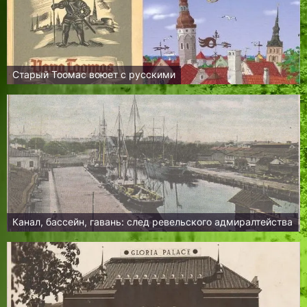
Старый Тоомас воюет с русскими
Канал, бассейн, гавань: след ревельского адмиралтейства