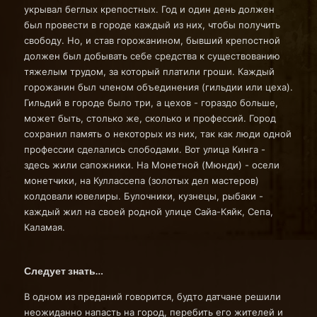
укрывал беглых крепостных. Год и один день должен
был провести в городе каждый из них, чтобы получить
свободу. Но, и став горожанином, бывший крепостной
должен был добывать себе средства к существованию
тяжелым трудом, за который платили гроши. Каждый
горожанин был членом объединения (гильдии или цеха).
Гильдий в городе было три, а цехов - гораздо больше,
может быть, столько же, сколько и профессий. Город
сохранил память о некоторых из них, так как люди одной
профессии сделались слободами. Вот улица Кинга -
здесь жили сапожники. На Монетной (Мюнди) - осели
монетчики, на Куллассепа (золотых дел мастеров)
колдовали ювелиры. Булочники, кузнецы, рыбаки -
каждый жил на своей родной улице Сайа-Кяйк, Сепа,
Каламая.
Следует знать…
В одном из преданий говорится, будто датчане решили
неожиданно напасть на город, перебить его жителей и