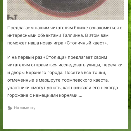
г
и
м
о
Предлагаем нашим читателям ближе ознакомиться с
ж
интересными объектами Таллинна. В этом вам
н
поможет наша новая игра «Столичный квест».
о
б
И на первый раз «Столица» предлагает своим
ы
читателям отправиться исследовать улицы, переулки
л
и дворы Верхнего города. Посетив все точки,
о
к
отмеченные в маршруте тоомпеаского квеста,
у
участники смогут узнать, как называли его некогда
п
горожане с немецкими корнями.…
и
т
На заметку
ь