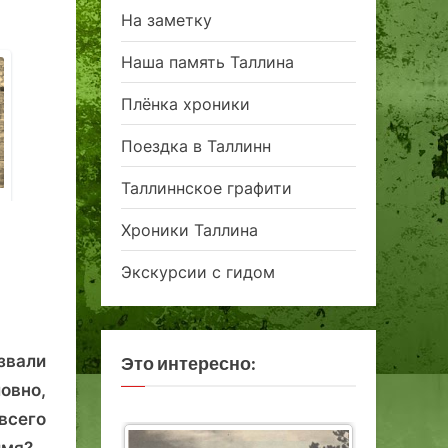
На заметку
Наша память Таллина
Плёнка хроники
Поездка в Таллинн
Таллиннское графити
«Всё общество с
«Йыуд» -
Листая ка
волнением
таллиннская сила
Хроники Таллина
устремилось»:
эхо последней
Экскурсии с гидом
ревельской дуэли
1884 года
звали
Это интересно:
овно,
всего
имя?