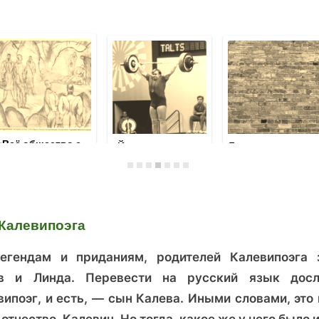
«Всегда держи
«Русский дом»
слово и поступай
на Ратушной
по
площади Таллина.
Таллин 1920 год.
справедливости»:
История дома
Фотографии
как русский
Егорова и его
старины. Ревель,
сторож эстонскую
хозяина
Калевипоэга
тогда и сейчас.
государственность
спас.
егендам и приданиям, родителей Калевипоэга 
в и Линда. Перевести на русский язык досл
випоэг, и есть, — сын Калева. Иными словами, это 
отчество, Калевич. Но тогда, какое же у него было 