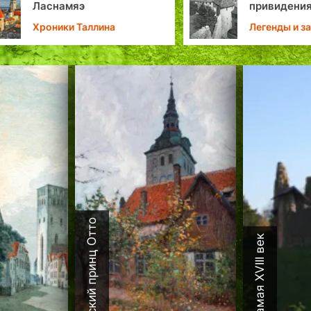
Ласнамяэ
привидения.
Хроники Таллина
Легенды и заг
Эстонии
Датский принц Отто
Каламая XVIII век