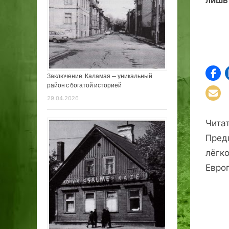
Заключение. Каламая — уникальный
район с богатой историей
29.04.2026
Чита
Пред
лёгк
Евро