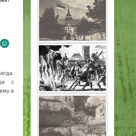
егда.
где с
ему в