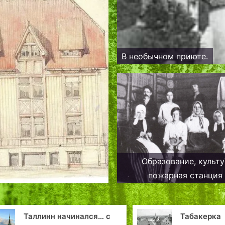
В необычном приюте.
Образование, культу
пожарная станция
выдающиеся жители Кал
1920-е годы
Таллинн начинался… с
Табакерка