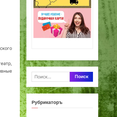
ского
еатр,
ивные
Найти:
Рубрикаторъ