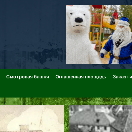
ллин: Переулки Городских Легенд
лин: Застывшее Время-|-
Смотровая башня
Оглашенная площадь
Заказ г