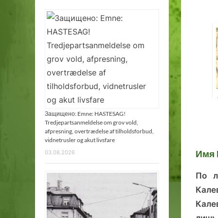
Защищено: Emne: HASTESAG!
1
2
3
4
5
6
7
Tredjepartsanmeldelse om grov vold,
afpresning, overtrædelse af tilholdsforbud,
vidnetrusler og akut livsfare
Имя 
03.08.2026
По л
Кале
Кале
лишь 