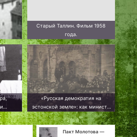
Старый Таллин. Фильм 1958
года.
ра,
«Русская демократия на
 и
эстонской земле»: как министр
амая в
Керенский в Ревель приезжал
Пакт Молотова —