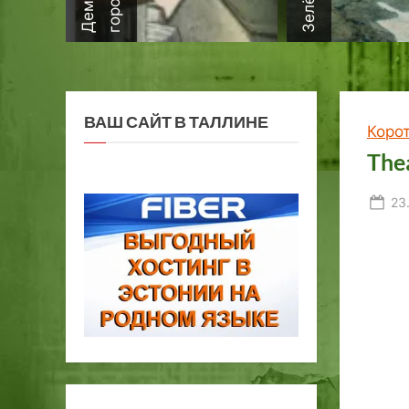
ВАШ САЙТ В ТАЛЛИНЕ
Коро
The
Po
23
on