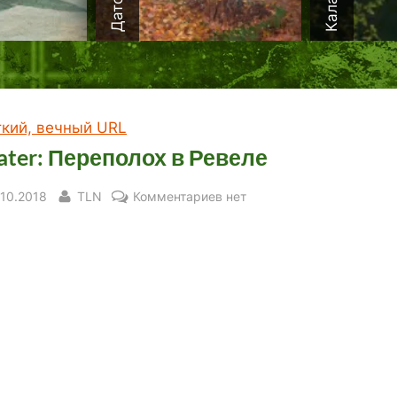
ткий, вечный URL
ater: Переполох в Ревеле
sted
By
к
.10.2018
TLN
Комментариев
нет
записи
Theater:
Переполох
в
Ревеле