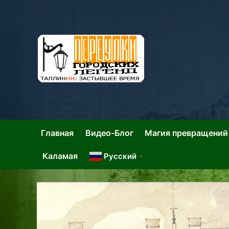
Skip
to
content
Та
Тал
Главная
Видео-Блог
Магия превращений
Каламая
Русский
▼