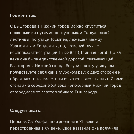
Говорят так:
С Вышгорода в Нижний город можно спуститься
несколькими путями: по ступенькам Паткулевской
лестницы, по улице Тоомпеа, лежащей между
Харьюмяги и Линдамяги, но, пожалуй, лучше
воспользоваться улицей Пикк-Ялг (Длинная нога). До XVII
века она была единственной дорогой, связывающей
Вышгород и Нижний город. Вступив на эту улицу, вы
почувствуете себя как в глубоком рву: с двух сторон ее
обрамляют высокие стены из известняковых плит. Этими
стенами в середине XV века непокорный Нижний город
отгородился от властолюбивого Вышгорода.
Следует знать…
Церковь Св. Олафа, построенная в XIII веке и
перестроенная в XV веке. Свое название она получила