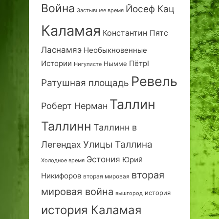
Война
Йосеф Кац
Застывшее время
Каламая
Константин Пятс
Ласнамяэ
Необыкновенные
Истории
ПётрI
Нымме
Нигулисте
Ревель
Ратушная площадь
Таллин
Роберт Нерман
Таллинн
Таллинн в
Улицы Таллина
Легендах
Эстония
Юрий
Холодное время
вторая
Никифоров
вторая мировая
мировая война
история
вышгород
история Каламая