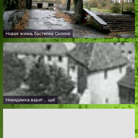
Новая жизнь бастиона Скооне
Невидимка варит… щи!