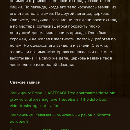
по имени строившего ее архитектора, упавшего с ее
башни. По легенде, когда его тело коснулось земли, из
его рта выползла змея. По другой легенде, церковь
Оливисте, получила название не по имени архитектора,
а по мастера, согласившегося покрасить плохо
доступный для маляров шпиль прихода. Олев был
скромен, и не желал известности, поэтому, работал по
ночам. Но однажды его увидели и узнали. С земли,
закричали его имя. Мастер разволновался и слетел с
высоты вниз. На само же деле, церковь названа так в
честь одного из королей Швеции.
Свежие записи
Защищено: Emne: HASTESAG! Tredjepartsanmeldelse om
grov vold, afpresning, overtrædelse af tilholdsforbud,
vidnetrusler og akut livsfare
Заключение. Каламая — уникальный район с богатой
историей