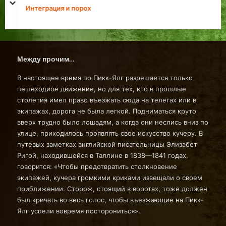
prev
next
Интеграция и порох
Между прочим…
В настоящее время по Пикк-Ялг разрешается только
пешеходиое движение, но для тех, кто в прошлые
столетия имел право въезжать сюда на телегах или в
экипажах, дорога не была легкой. Подниматься круто
вверх трудно было лошадям, а когда они неслись вниз по
улице, приходилось проявлять свое искусство кучеру. В
путевых заметках английской писательницы Элизабет
Ригой, находившейся в Таллине в 1838—1841 годах,
говорится: «Чтобы предотвратить столкновение
экипажей, кучера громкими криками извещали о своем
приближении. Сторож, стоящий в воротах, тоже должен
был кричать во весь голос, чтобы въезжающие на Пикк-
Ялг успели вовремя посторониться».