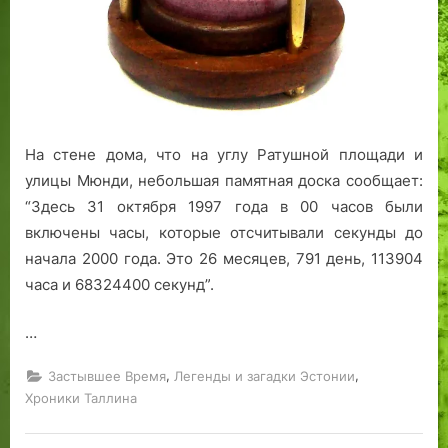
е
е
б
н
р
»
н
к
Т
ы
о
а
й
в
л
у
ь
л
р
в
и
На стене дома, что на углу Ратушной площади и
о
Т
н
улицы Мюнди, небольшая памятная доска сообщает:
к
а
н
“Здесь 31 октября 1997 года в 00 часов были
и
л
а
включены часы, которые отсчитывали секунды до
с
л
и
начала 2000 года. Это 26 месяцев, 791 день, 113904
т
и
е
о
н
г
часа и 68324400 секунд”.
р
е
о
и
,
д
…
и
н
р
а
а
,
,
Застывшее Время
Легенды и загадки Эстонии
к
м
Хроники Таллина
а
а
н
т