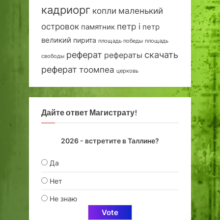
кадриорг
маленький
копли
островок
петр i
петр
памятник
великий
пирита
площадь победы
площадь
реферат
скачать
рефераты
свободы
реферат
тоомпеа
церковь
Дайте ответ Магистрату!
2026 - встретите в Таллине?
Да
Нет
Не знаю