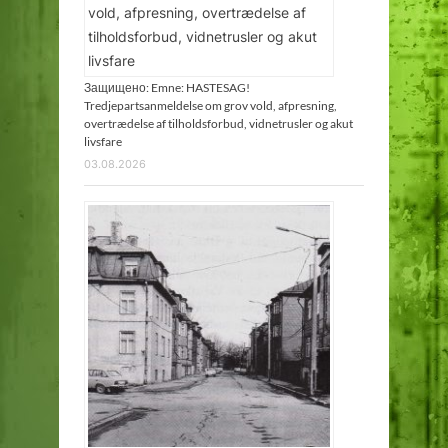
Защищено: Emne: HASTESAG!
Tredjepartsanmeldelse om grov vold, afpresning,
overtrædelse af tilholdsforbud, vidnetrusler og akut
livsfare
03.08.2026