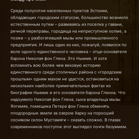
Среди полусотни населенных пунктов Эстонии,
обладающих городским статусом, большинство возникло
естественным путем – развиваясь из поселка у гавани,
речной переправы, городища на неприступном холме, а
позже – у разбогатевшей мызы или промышленного
предприятия. И лишь один из них, пожалуй, появился по
воле одного-единственного человека – отца-основателя
барона Николая фон Глена. Это Нымме. И хотя
вспомнить всю более чем вековую историю
единственного среди столичных района с «городским
прошлым» одним махом не удастся, остановиться на
нескольких наиболее примечательных фактах из
биографии Нымме и его основателя барона Гленна. Что
надоумило Николая фон Глена, сына владельца мызы
Ялгимяэ, помещика Петера фон Глена обменять
плодородные земли за озером Харку на поросший
сосняком склон Мустамяги – сказать сложно. В глазах
современников поступок этот выглядел почти безумием.