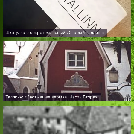
Шкатулка с секретом: новый «Старый Таллинн»
Таллинн: «Застывшее вермя». Часть Вторая.