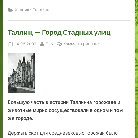
н
к
с
а
т
п
Хроники Таллина
п
а
р
а
и
а
р
п
в
Таллин, — Город Стадных улиц
о
л
л
Posted
By
к
14.06.2009
TLN
Комментариев
нет
м
а
я
on
записи
е
н
е
Таллин,
«
о
т
—
Э
в
ю
Город
с
с
б
Стадных
т
т
и
улиц
о
р
л
н
о
е
и
и
й
Большую часть в истории Таллинна горожане и
я
т
животные мирно сосуществовали в одном и том
»
е
же городе.
.
л
ь
Держать скот для средневековых горожан было
с