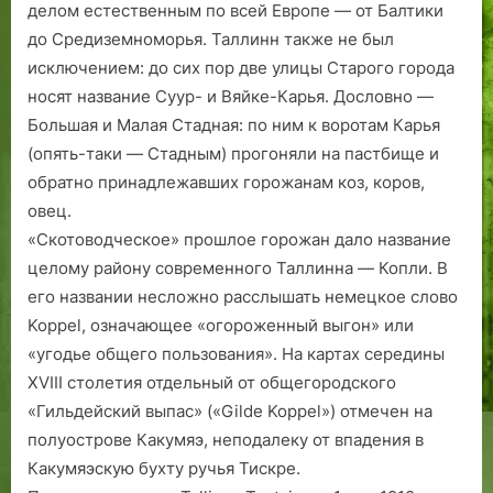
делом естественным по всей Европе — от Балтики
т
до Средиземноморья. Таллинн также не был
в
исключением: до сих пор две улицы Старого города
а
носят название Суур- и Вяйке-Карья. Дословно —
Большая и Малая Стадная: по ним к воротам Карья
(опять-таки — Стадным) прогоняли на пастбище и
обратно принадлежавших горожанам коз, коров,
овец.
«Скотоводческое» прошлое горожан дало название
целому району современного Таллинна — Копли. В
его названии несложно расслышать немецкое слово
Koppel, означающее «огороженный выгон» или
«угодье общего пользования». На картах середины
XVIII столетия отдельный от общегородского
«Гильдейский выпас» («Gilde Koppel») отмечен на
полуострове Какумяэ, неподалеку от впадения в
Какумяэскую бухту ручья Тискре.