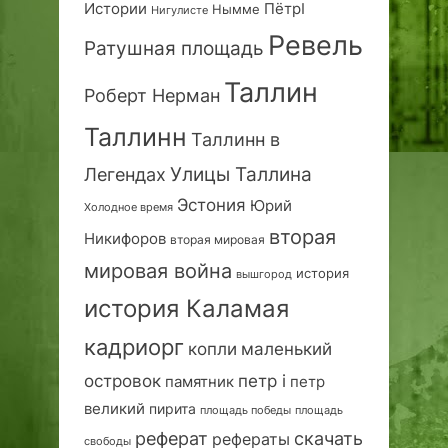
Истории
ПётрI
Нымме
Нигулисте
Ревель
Ратушная площадь
Таллин
Роберт Нерман
Таллинн
Таллинн в
Улицы Таллина
Легендах
Эстония
Юрий
Холодное время
вторая
Никифоров
вторая мировая
мировая война
история
вышгород
история Каламая
кадриорг
маленький
копли
островок
петр i
петр
памятник
великий
пирита
площадь победы
площадь
реферат
скачать
рефераты
свободы