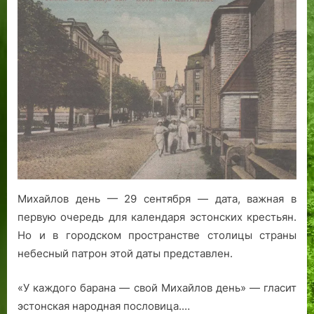
крылом
у
а
р
и
архистратига
ч
,
о
л
Михаила:
и
с
м
е
Михайлов
в
т
г
т
город
ш
р
о
и
Таллинн
е
а
р
й
е
с
о
:
с
т
д
к
я
и
е
и
3
в
н
6
о
о
л
к
«
Михайлов день — 29 сентября — дата, важная в
е
р
С
первую очередь для календаря эстонских крестьян.
т
у
ы
Но и в городском пространстве столицы страны
н
г
п
небесный патрон этой даты представлен.
а
п
р
з
р
у
а
о
с
«У каждого барана — свой Михайлов день» — гласит
д
е
»
эстонская народная пословица.…