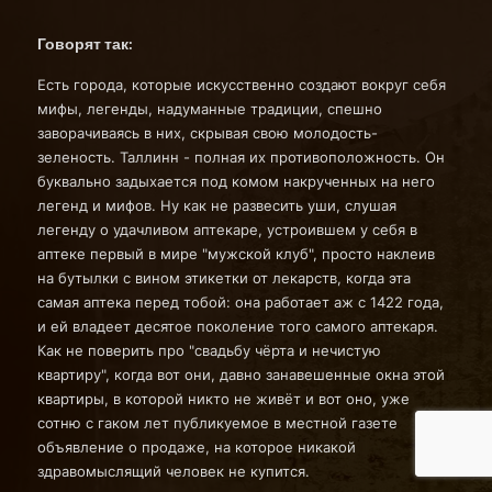
Говорят так:
Есть города, которые искусственно создают вокруг себя
мифы, легенды, надуманные традиции, спешно
заворачиваясь в них, скрывая свою молодость-
зеленость. Таллинн - полная их противоположность. Он
буквально задыхается под комом накрученных на него
легенд и мифов. Ну как не развесить уши, слушая
легенду о удачливом аптекаре, устроившем у себя в
аптеке первый в мире "мужской клуб", просто наклеив
на бутылки с вином этикетки от лекарств, когда эта
самая аптека перед тобой: она работает аж с 1422 года,
и ей владеет десятое поколение того самого аптекаря.
Как не поверить про "свадьбу чёрта и нечистую
квартиру", когда вот они, давно занавешенные окна этой
квартиры, в которой никто не живёт и вот оно, уже
сотню с гаком лет публикуемое в местной газете
объявление о продаже, на которое никакой
здравомыслящий человек не купится.