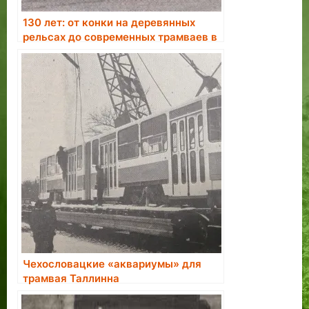
130 лет: от конки на деревянных
рельсах до современных трамваев в
Таллине
Чехословацкие «аквариумы» для
трамвая Таллинна