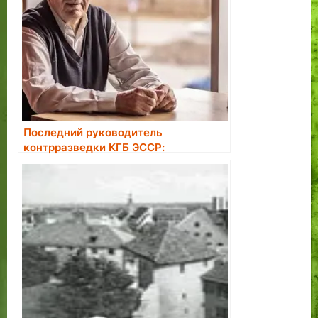
Последний руководитель
контрразведки КГБ ЭССР:
большинство завербованных в
агенты считали это большой честью