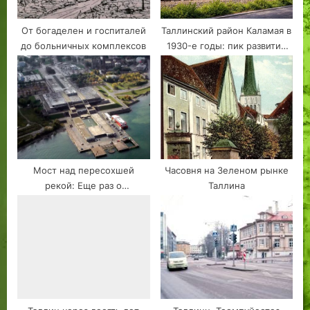
От богаделен и госпиталей
Таллинский район Каламая в
до больничных комплексов
1930-е годы: пик развития
жилого района Таллинна и
его урбанистические
особенности
Мост над пересохшей
Часовня на Зеленом рынке
рекой: Еще раз о
Таллина
таллинском Горхолле.