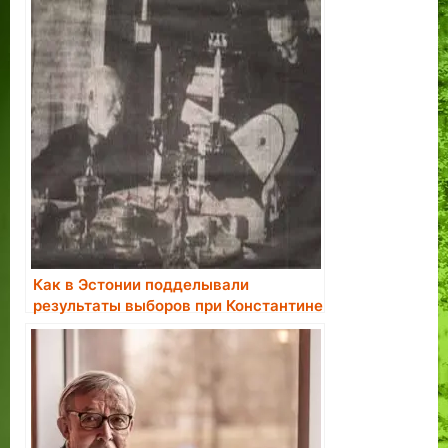
Как в Эстонии подделывали
результаты выборов при Константине
Пятсе.