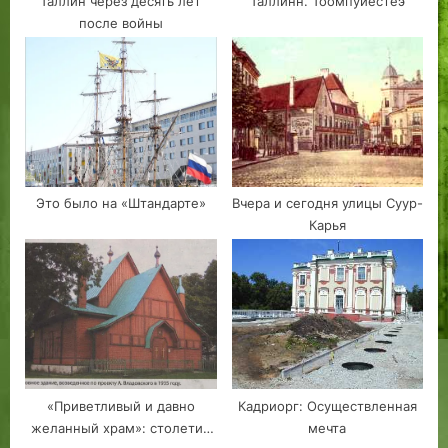
Таллин через десять лет
Таллинн. Тоомпуйестеэ
после войны
Это было на «Штандарте»
Вчера и сегодня улицы Суур-
Карья
«Приветливый и давно
Кадриорг: Осуществленная
желанный храм»: столетие
мечта