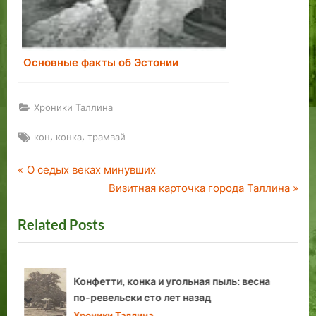
Основные факты об Эстонии
Хроники Таллина
Tags:
,
,
кон
конка
трамвай
P
Навигация
О седых веках минувших
r
N
Визитная карточка города Таллина
по
e
e
Related Posts
v
x
записям
i
t
o
P
u
o
а
Трамвай «Воспоминание»: ворота в район
s
s
таллинской гавани
prev
next
P
t
Хроники Таллина