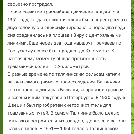
серьезно пострадал.
Новое развитие трамвайное движение получило в
1951 году, когда коплиская линия была перестроена в
двухколейную и элекрифицирована, а через два года
она соединилась на площади Виру с центральными
линиями. Еще через два года маршрут трамваев по
Тартускому шоссе был продлен до Юлемисте. К
настоящему моменту общая протяженность
трамвайной колеи — 39 километров.
В разные времена по таллиннским рельсам катили
вагоны самого разного происхождения. Вагончики
конки производились в Бельгии, «паровые» трамваи
и вагоны к ним покупали в Петербурге. В 1930 году в
Швеции был приобретен снегоочиститель для
трамвайных путей. В самом Таллинне было целых
пять вагоностроительных заводов, где делали вагоны
разных типов. В 1951 — 1954 годах в Таллиннском