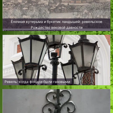
Ёлочная кутерьма и букетик ландышей: ревельское
Рождество вековой давности
Ревель: когда фонари были газовыми