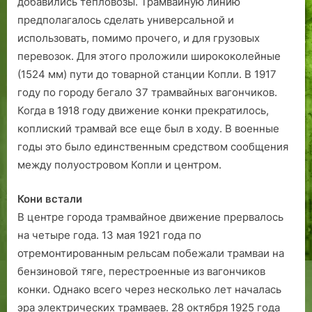
добавились тепловозы. Трамвайную линию
с
предполагалось сделать универсальной и
н
использовать, помимо прочего, и для грузовых
а
перевозок. Для этого проложили ширококолейные
м
(1524 мм) пути до товарной станции Копли. В 1917
я
году по городу бегало 37 трамвайных вагончиков.
э
Когда в 1918 году движение конки прекратилось,
коплиский трамвай все еще был в ходу. В военные
годы это было единственным средством сообщения
между полуостровом Копли и центром.
Кони встали
В центре города трамвайное движение прервалось
на четыре года. 13 мая 1921 года по
отремонтированным рельсам побежали трамваи на
бензиновой тяге, перестроенные из вагончиков
конки. Однако всего через несколько лет началась
эра электрических трамваев. 28 октября 1925 года