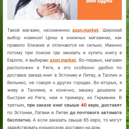
Такой магазин, несомненно
azon.market
. Широкий
выбор новинок! Цены в книжных магазинах, как
правило близкие и отличаются не сильно. Именно
потому при поиске где заказать и купить книгу в
Европе, я выбираю
azon.market
. Во-первых, магазин
расположен в Риге, а это особенно удобно по
доставке заказа книг в Эстонию и Литву, в Таллин и
Вильнюс, не говоря о других городах. Во-вторых, я
живу в Таллине, и конечно, закажу дешевле и
быстрее из Риги, чем к примеру, из Германии. В
третьих,
при заказе книг свыше
40
евро,
доставят
по Эстонии, Латвии и Литве
до почтового автомата
бесплатно.
А если заказать свыше 65 евро, то могут
задействовать курьерскую доставку на дом.