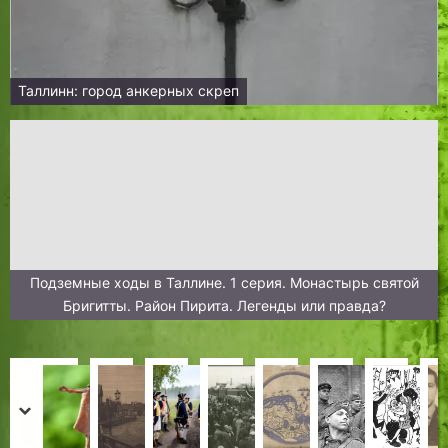
Таллинн: город анкерных скреп
Подземные ходы в Таллине. 1 серия. Монастырь святой
Бригитты. Район Пирита. Легенды или правда?
Т
«
П
«
У
Э
Р
9
а
В
а
R
п
м
е
м
prev
next
к
з
м
e
р
и
в
а
Х
Л
Х
Х
К
Х
Д
И