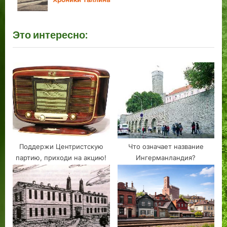
o
:
s
Это интересно:
t
:
Поддержи Центристскую
Что означает название
партию, приходи на акцию!
Ингерманландия?