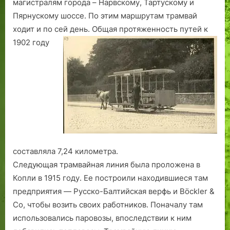
магистралям города – Нарвскому, Тартускому и
е
б
з
Пярнускому шоссе. По этим маршрутам трамвай
р
ы
н
о
л
ь
ходит и по сей день. Общая
протяженность путей к
в
о
в
1902 году
и
г
ш
з
о
в
О
Р
е
Б
е
д
П
в
с
П
е
к
С
л
и
в
я
й
р
п
составляла 7,24 километра.
а
е
Следующая трамвайная линия была проложена в
й
р
Копли в 1915 году. Ее построили находившиеся там
о
и
предприятия — Русско-Балтийская верфь и Böckler &
н
о
Co, чтобы возить своих работников. Поначалу там
е
д
Л
использовались паровозы, впоследст­вии к ним
а