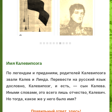
Загадки косули
«В танце вы,
Си
маркиза, дивно
бе
хороши…»
фл
13
Имя Калевипоэга
По легендам и приданиям, родителей Калевипоэга
звали Калев и Линда. Перевести на русский язык
дословно, Калевипоэг, и есть, — сын Калева.
Иными словами, это всего лишь отчество, Калевич.
Но тогда, какое же у него было имя?
Правильный ответ, здесь!