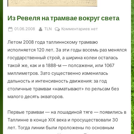
ь
ь
м
о
о
н
а
т
я
и
м
в
.
Из Ревеля на трамвае вокруг света
а
п
к
в
т
л
е
а
о
о
Posted
By
к
01.06.2008
TLN
Комментариев
нет
л
а
и
к
ч
on
записи
и
:
п
з
к
Летом 2008 года таллиннскому трамваю
Из
н
в
о
а
а
Ревеля
исполняется 120 лет. За эти годы восемь раз менялся
с
о
в
л
о
на
государст­венный строй, а ширина колеи осталась
к
д
с
е
т
трамвае
такой же, как и в 1888-м — полсажени, или 1067
и
н
е
в
с
вокруг
миллиметров. Зато существенно изменилась
х
а
д
Т
ч
света
дальность и интенсивность движения: за год
м
я
н
а
е
и
а
е
л
т
столичные трамваи «наматывают» по рельсам без
л
р
в
л
а
малого десять экваторов.
и
т
н
и
ц
е
а
н
Первые трамваи — на лошадиной тяге — появились в
и
р
я
е
Таллинне в конце XIX века и просуществовали 30
о
и
ж
лет. Тогда линии были проложены по основным
н
я
и