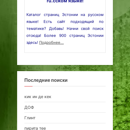
ru.сском языке!
Каталог страниц Эстонии на русском
языке! Есть сайт подходящий по
тематике? Добавь! Начни свой поиск
отсюда! Более 900 страниц Эстонии
здесь!
Подробнее...
Последние поиски
кик ин де кек
ДОФ
Глинт
пирита тее