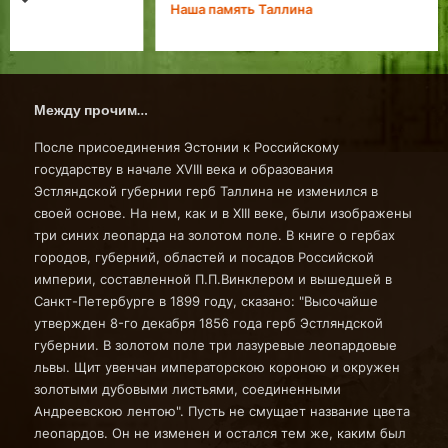
prev
next
Наша память Таллина
Между прочим…
После присоединения Эстонии к Российскому
государству в начале XVIII века и образования
Эстляндской губернии герб Таллина не изменился в
своей основе. На нем, как и в XIII веке, были изображены
три синих леопарда на золотом поле. В книге о гербах
городов, губерний, областей и посадов Российской
империи, составленной П.П.Винклером и вышедшей в
Санкт-Петербурге в 1899 году, сказано: "Высочайше
утвержден 8-го декабря 1856 года герб Эстляндской
губернии. В золотом поле три лазуревые леопардовые
львы. Щит увенчан императорскою короною и окружен
золотыми дубовыми листьями, соединенными
Андреевскою лентою". Пусть не смущает название цвета
леопардов. Он не изменен и остался тем же, каким был