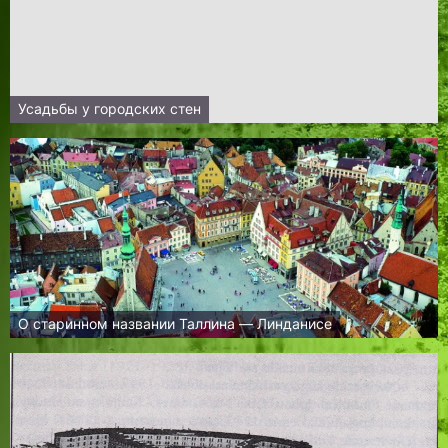
Усадьбы у городских стен
О старинном названии Таллина — Линданисе