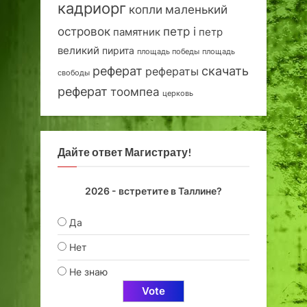
кадриорг
маленький
копли
островок
петр i
петр
памятник
великий
пирита
площадь победы
площадь
реферат
скачать
рефераты
свободы
реферат
тоомпеа
церковь
Дайте ответ Магистрату!
2026 - встретите в Таллине?
Да
Нет
Не знаю