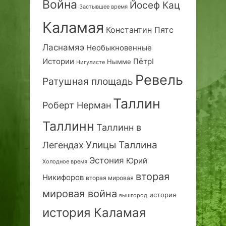
Война
Йосеф Кац
Застывшее время
Каламая
Константин Пятс
Ласнамяэ
Необыкновенные
Истории
ПётрI
Нымме
Нигулисте
Ревель
Ратушная площадь
Таллин
Роберт Нерман
Таллинн
Таллинн в
Улицы Таллина
Легендах
Эстония
Юрий
Холодное время
вторая
Никифоров
вторая мировая
мировая война
история
вышгород
история Каламая