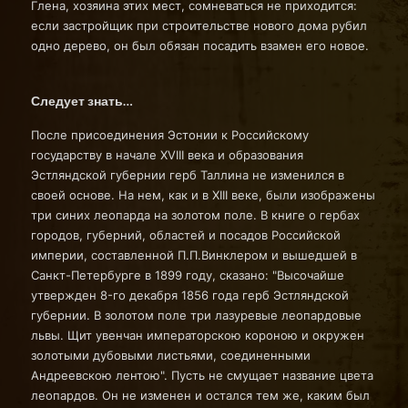
Глена, хозяина этих мест, сомневаться не приходится:
если застройщик при строительстве нового дома рубил
одно дерево, он был обязан посадить взамен его новое.
Следует знать…
После присоединения Эстонии к Российскому
государству в начале XVIII века и образования
Эстляндской губернии герб Таллина не изменился в
своей основе. На нем, как и в XIII веке, были изображены
три синих леопарда на золотом поле. В книге о гербах
городов, губерний, областей и посадов Российской
империи, составленной П.П.Винклером и вышедшей в
Санкт-Петербурге в 1899 году, сказано: "Высочайше
утвержден 8-го декабря 1856 года герб Эстляндской
губернии. В золотом поле три лазуревые леопардовые
львы. Щит увенчан императорскою короною и окружен
золотыми дубовыми листьями, соединенными
Андреевскою лентою". Пусть не смущает название цвета
леопардов. Он не изменен и остался тем же, каким был