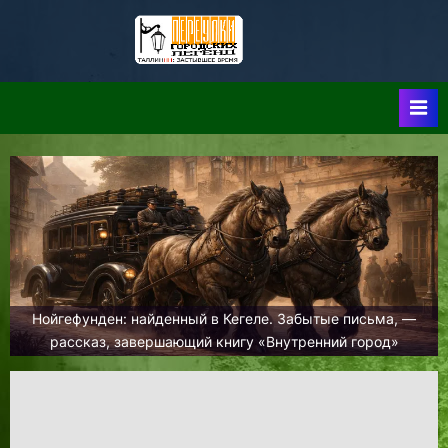
Skip
to
Таллин:
Таллин: Застывшее
content
Время-|-
Переулки
Городских
Легенд
Нойгефунден: найденный в Кегеле. Забытые письма, —
рассказ, завершающий книгу «Внутренний город»