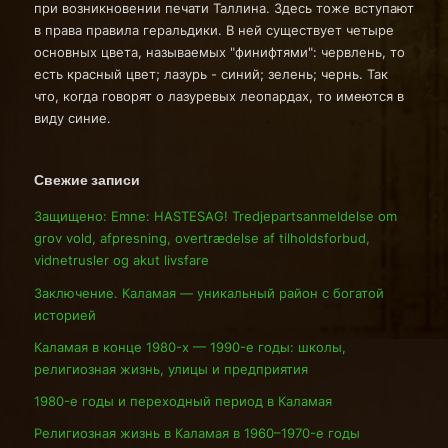
при возникновении печати Таллина. Здесь тоже вступают
в права правила геральдики. В ней существует четыре
основных цвета, называемых "финифтями": червлень, то
есть красный цвет; лазурь - синий; зелень; чернь. Так
что, когда говорят о лазуревых леопардах, то имеются в
виду синие.
Свежие записи
Защищено: Emne: HASTESAG! Tredjepartsanmeldelse om
grov vold, afpresning, overtrædelse af tilholdsforbud,
vidnetrusler og akut livsfare
Заключение. Каламая — уникальный район с богатой
историей
Каламая в конце 1980-х — 1990-е годы: школы,
религиозная жизнь, улицы и предприятия
1980-е годы и переходный период в Каламая
Религиозная жизнь в Каламая в 1960–1970-е годы