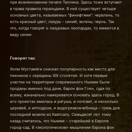
при возникновении печати Таллина. Здесь тоже вступают
в права правила геральдики. В ней существует четыре
основных цвета, называемых "финифтями": червлень, то
есть красный цвет; лазурь - синий; зелень; чернь. Так
что, когда говорят о лазуревых леопардах, то имеются в
виду синие.
Говорят так:
Холм Мустамяги снискал популярность как место для
пикников с середины XIX столетия. И хотя первые
участки на территории современного Нымме были
проданы именно под дачи, барон фон Глен, судя по
всему, изначально намеревался основать здесь город. В
его проектах имелась и ратуша, и почтамт, и несколько
церквей, и ипподром, и водогрязелечебница – грязь для
последней возили из Хаапсалу. Семьдесят лет тому
назад считалось, что Нымме – старейший в Европе
город-сад. В «экологическом» мышлении барона фон