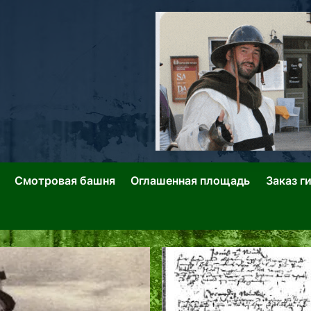
ллин: Переулки Городских Легенд
лин: Застывшее Время-|-
Смотровая башня
Оглашенная площадь
Заказ г