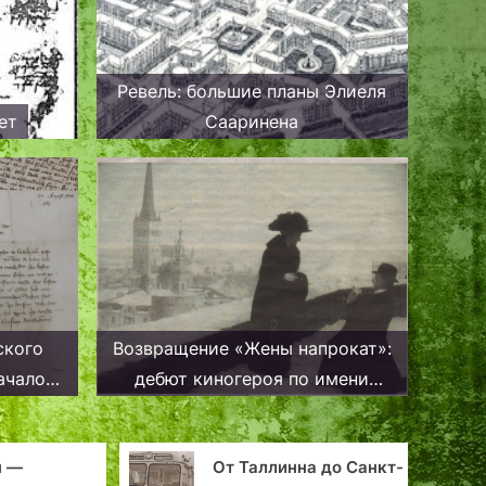
Ревель: большие планы Элиеля
ет
Сааринена
ского
Возвращение «Жены напрокат»:
ачало
дебют киногероя по имени
екта по
Таллинн
и и
 Таллинна до Санкт-
Таллин: памятник