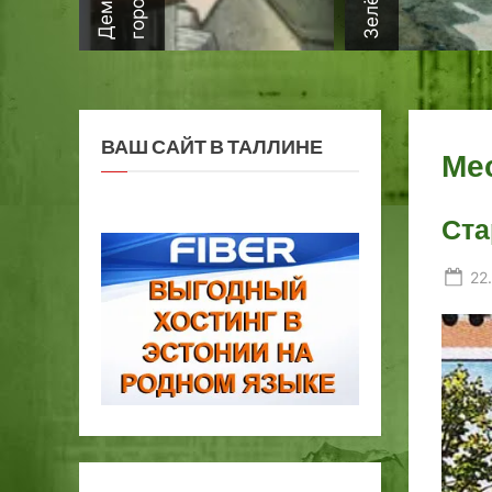
ВАШ САЙТ В ТАЛЛИНЕ
Ме
Ста
Po
22
on