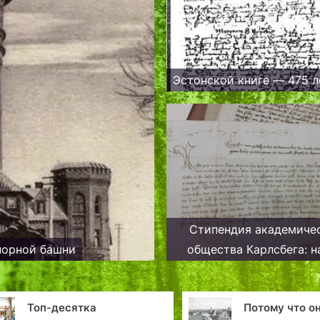
Эстонской книге — 475 л
Стипендия академиче
порной башни
общества Карлсбега: н
исследовательского про
общей истории Дани
Потому что он —
От
Эстонии.