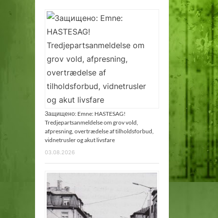
Защищено: Emne: HASTESAG!
Tredjepartsanmeldelse om grov vold,
afpresning, overtrædelse af tilholdsforbud,
vidnetrusler og akut livsfare
03.08.2026