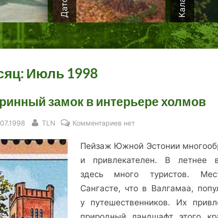
сяц:
Июль 1998
ринный замок в интерьере холмов
sted
By
к
.07.1998
TLN
Комментариев
нет
записи
Пейзаж Южной Эстонии многооб
Старинный
замок
и привлекателен. В летнее 
в
здесь много туристов. Мес
интерьере
Сангасте, что в Валгамаа, попу
холмов
у путешественников. Их привл
природный ландшафт этого к