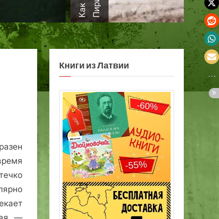
а
Книги из Латвии
разен
время
течко
лярно
екает
рая —