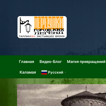
Skip
to
content
Та
Тал
Главная
Видео-Блог
Магия превращений
Каламая
Русский
▼