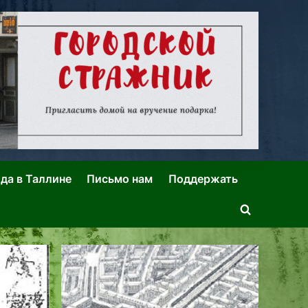
ида в Таллине
Письмо нам
Поддержать
Toggle
search
form