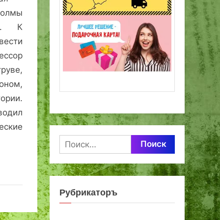
лмы
и. К
вести
ессор
руве,
оном,
ории.
водил
еские
Найти:
Рубрикаторъ