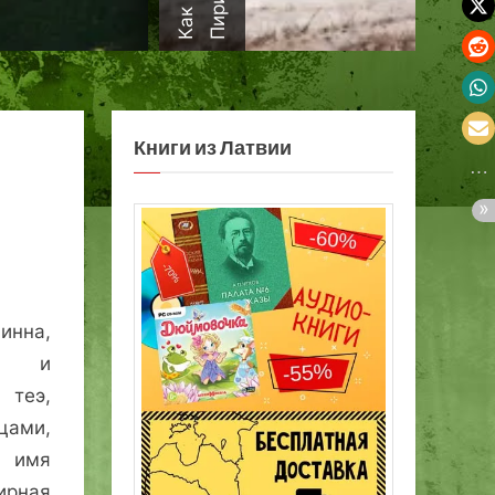
а
Книги из Латвии
нна,
им и
теэ,
цами,
 имя
ирная