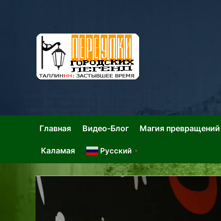
Skip
to
content
Та
Тал
Главная
Видео-Блог
Магия превращений
Каламая
Русский
▼