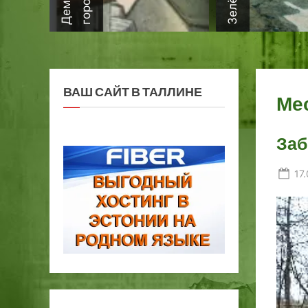
ВАШ САЙТ В ТАЛЛИНЕ
Ме
Заб
Po
17
on