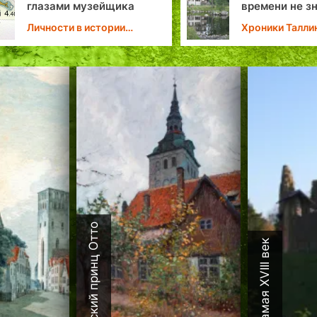
а
времени не знаем…»
Хроники Таллина
Датский принц Отто
Каламая XVIII век