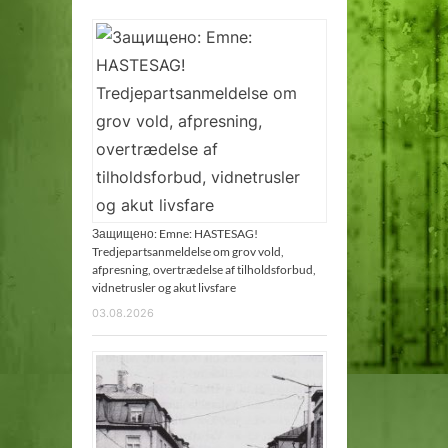
Защищено: Emne: HASTESAG!
Tredjepartsanmeldelse om grov vold,
afpresning, overtrædelse af tilholdsforbud,
vidnetrusler og akut livsfare
03.08.2026