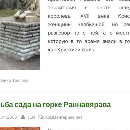
территория в честь швед
королевы XVII века Крист
женщины необычной, но се
разговор не о ней, а о местн
которую в то время знали в го
как Кристининталь.
…
оники Таллина
ьба сада на горке Раннавярава
sted
By
к
.04.2000
TLN
Комментариев
нет
записи