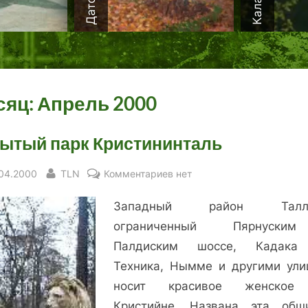
сяц:
Апрель 2000
ытый парк Кристининталь
sted
By
к
.04.2000
TLN
Комментариев
нет
записи
Западный район Талли
Забытый
парк
ограниченный Пярнуск
Кристининталь
Палдиским шоссе, Кадака 
Техника, Нымме и другими ули
носит красивое женское
Кристийне. Названа эта обш