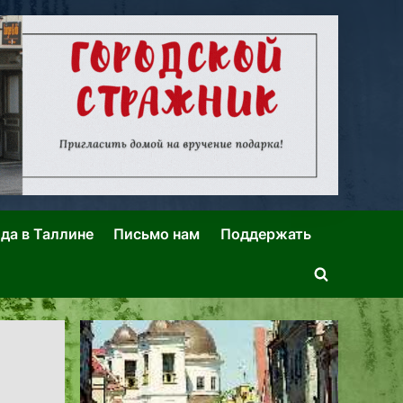
ида в Таллине
Письмо нам
Поддержать
Toggle
search
form