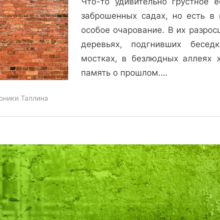
Что-то удивительно грустное е
Судьба
сада
заброшенных садах, но есть в 
на
особое очарование. В их разрос
горке
деревьях, подгнивших бесед
Раннавярава
мостках, в безлюдных аллеях 
память о прошлом.…
оники Таллина