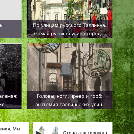
ры
По улицам русского Таллинна.
.
Самая русская улица города.
аламая:
Головы, ноги, чрево и горб:
ия
анатомия таллиннских улиц.
Эстония: Денежн
Стена для горожан