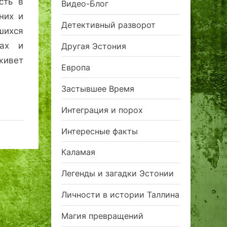
сть в
Видео-Блог
них и
Детективный разворот
шихся
ках и
Другая Эстония
живет
Европа
Застывшее Время
Интеграция и порох
Интересные факты
Каламая
Легенды и загадки Эстонии
Личности в истории Таллина
Магия превращений