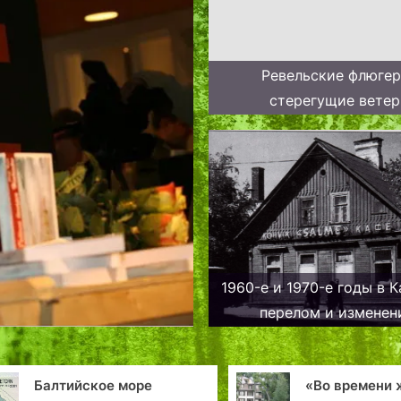
Ревельские флюге
стерегущие ветер
1960-е и 1970-е годы в К
перелом и изменен
«Во времени живя, Мы