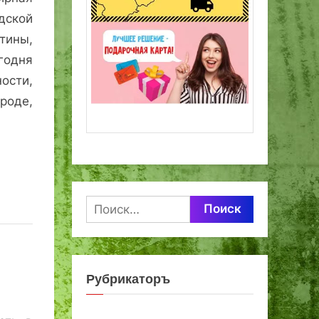
ской
ины,
годня
ости,
роде,
Найти:
Рубрикаторъ