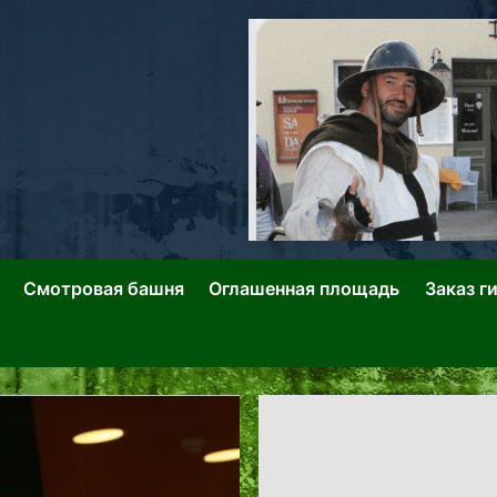
ллин: Переулки Городских Легенд
лин: Застывшее Время-|-
Смотровая башня
Оглашенная площадь
Заказ г