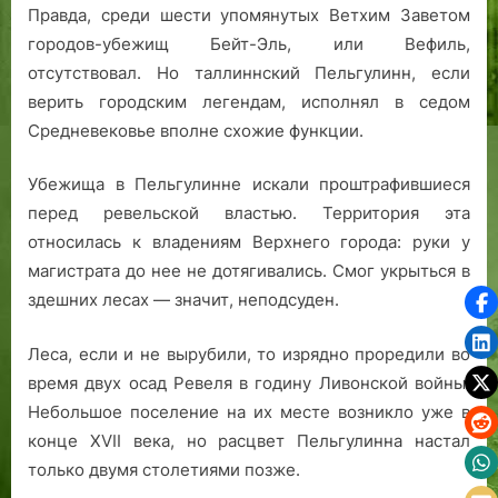
Правда, среди шести упомянутых Ветхим Заветом
городов-убежищ Бейт-Эль, или Вефиль,
отсутствовал. Но таллиннский Пельгулинн, если
верить городским легендам, исполнял в седом
Средневековье вполне схожие функции.
Убежища в Пельгулинне искали проштрафившиеся
перед ревельской властью. Территория эта
относилась к владениям Верхнего города: руки у
магистрата до нее не дотягивались. Смог укрыться в
здешних лесах — значит, неподсуден.
Леса, если и не вырубили, то изрядно проредили во
время двух осад Ревеля в годину Ливонской войны.
Небольшое поселение на их месте возникло уже в
конце ХVII века, но расцвет Пельгулинна настал
только двумя столетиями позже.