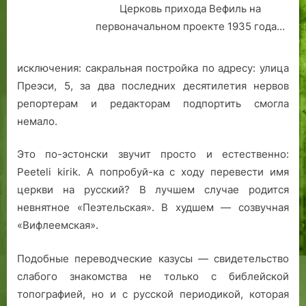
Церковь прихода Вефиль на
и
первоначальном проекте 1935 года…
н
а
н
исключения: сакральная постройка по адресу: улица
и
Преэси, 5, за два последних десятилетия нервов
й
репортерам и редакторам подпортить смогла
…
немало.
»
Это по-эстонски звучит просто и естественно:
Peeteli kirik. А попробуй-ка с ходу перевести имя
церкви на русский? В лучшем случае родится
невнятное «Пеэтельская». В худшем — созвучная
«Вифлеемская».
Подобные переводческие казусы — свидетельство
слабого знакомства не только с библейской
топографией, но и с русской периодикой, которая