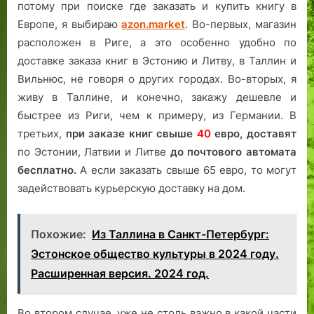
потому при поиске где заказать и купить книгу в
Европе, я выбираю
azon.market
. Во-первых, магазин
расположен в Риге, а это особенно удобно по
доставке заказа книг в Эстонию и Литву, в Таллин и
Вильнюс, не говоря о других городах. Во-вторых, я
живу в Таллине, и конечно, закажу дешевле и
быстрее из Риги, чем к примеру, из Германии. В
третьих,
при заказе книг свыше
40
евро,
доставят
по Эстонии, Латвии и Литве
до почтового автомата
бесплатно.
А если заказать свыше 65 евро, то могут
задействовать курьерскую доставку на дом.
Похожие:
Из Таллина в Санкт-Петербург:
Эстонское общество культуры в 2024 году.
Расширенная версия. 2024 год.
Во втором случае, уже не столь важно в какой части