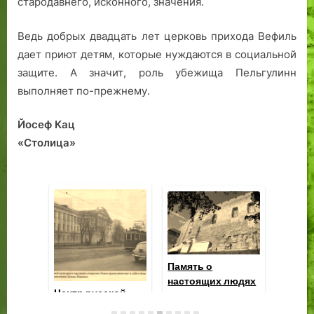
стародавнего, исконного, значения.
Ведь добрых двадцать лет церковь прихода Вефиль
дает приют детям, которые нуждаются в социальной
защите. А значит, роль убежища Пельгулинн
выполняет по-прежнему.
Йосеф Кац
«Столица»
Александр
Пешков, директор
гимназии в
Таллинн. Запах
Це
Ревеле
кожи.
ку