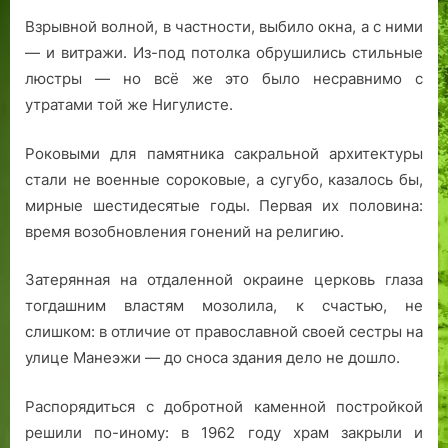
Взрывной волной, в частности, выбило окна, а с ними
— и витражи. Из-под потолка обрушились стильные
люстры — но всё же это было несравнимо с
утратами той же Нигулисте.
Роковыми для памятника сакральной архитектуры
стали не военные сороковые, а сугубо, казалось бы,
мирные шестидесятые годы. Первая их половина:
время возобновления гонений на религию.
Затерянная на отдаленной окраине церковь глаза
тогдашним властям мозолила, к счастью, не
слишком: в отличие от православной своей сестры на
улице Манеэжи — до сноса здания дело не дошло.
Распорядиться с добротной каменной постройкой
решили по-иному: в 1962 году храм закрыли и