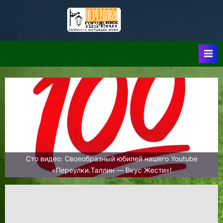
Skip
to
Таллин:
Таллин: Застывшее
content
Время-|-
Переулки
Городских
Легенд
Сто видео: Своеобразный юбилей нашего Youtube
«Переулки.Таллин — Вкус Жести»!