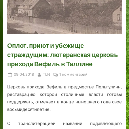
о
е
н
с
а
а
а
т
н
ш
е
с
о
ы
т
г
:
в
е
е
о
Т
ы
п
р
д
а
е
а
н
н
л
Оплот, приют и убежище
р
р
а
я
л
а
о
и
страждущим: лютеранская церковь
б
в
н
прихода Вефиль в Таллине
о
о
н
т
з
,
Posted
By
к
09.04.2018
TLN
1 комментарий
а
ы
1
on
записи
т
9
Церковь прихода Вефиль в предместье Пельгулинн,
Оплот,
ь
-
приют
реставрацию которой столичные власти готовы
н
2
и
поддержать, отмечает в конце нынешнего года свое
а
1
убежище
восьмидесятилетие.
у
а
страждущим:
к
в
лютеранская
С транслитерацией названий подавляющего
р
г
церковь