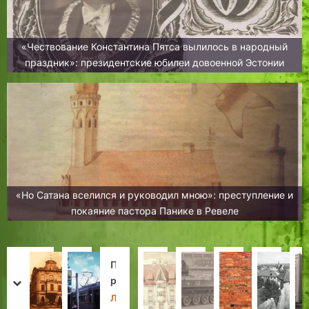
«Чествование Константина Пятса вылилось в народный
праздник»: президентские юбилеи довоенной Эстонии
«Но Сатана вселился и руководил мною»: преступление и
покаяние пастора Панике в Ревеле
«
И
П
Т
Р
Т
Н
Б
В
з
р
а
е
р
о
е
prev
next
К
к
и
л
в
и
ч
с
Н
Л
Л
З
Х
И
Д
Л