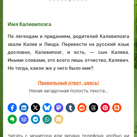
Та
с 
ис
Имя Калевипоэга
По легендам и приданиям, родителей Калевипоэга
звали Калев и Линда. Перевести на русский язык
дословно, Калевипоэг, и есть, — сын Калева.
Иными словами, это всего лишь отчество, Калевич.
Но тогда, какое же у него было имя?
Правильный ответ, здесь!
Некая загадочная полость текста…
Читать с монитора или экрана телефона удобно ни