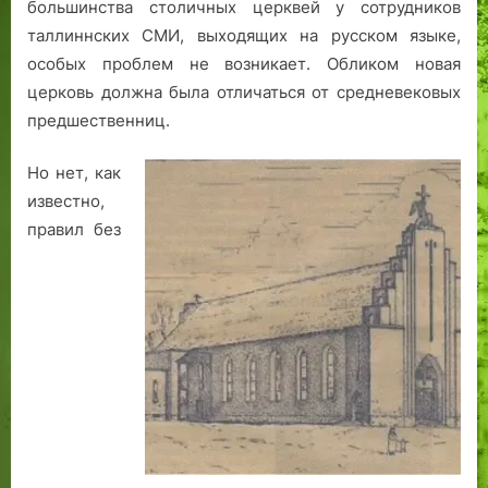
большинства столичных церквей у сотрудников
е
у
прихода
п
с
Вефиль
таллиннских СМИ, выходящих на русском языке,
л
т
в
особых проблем не возникает. Обликом новая
Таллине
е
а
церковь должна была отличаться от средневековых
н
1
предшественниц.
и
9
е
9
Но нет, как
к
1
известно,
у
г
правил без
л
о
ь
д
т
а
у
р
н
ы
х
н
а
ч