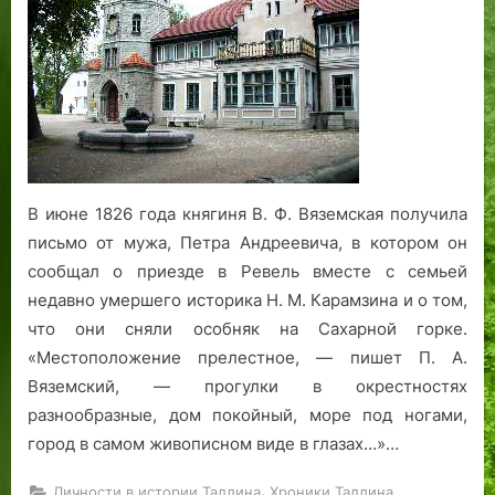
о
д
о
9
ы
г
1
р
4
м
о
9
т
1
о
р
5
г
т
о
7
о
т
д
г
д
е
а
о
а
н
д
.
к
В июне 1826 года княгиня В. Ф. Вяземская получила
а
о
письмо от мужа, Петра Андреевича, в котором он
н
м
сообщал о приезде в Ревель вместе с семьей
а
:
П
п
недавно умершего историка Н. М. Карамзина и о том,
л
а
что они сняли особняк на Сахарной горке.
о
м
«Местоположение прелестное, — пишет П. А.
щ
я
Вяземский, — прогулки в окрестностях
а
т
разнообразные, дом покойный, море под ногами,
д
ь
город в самом живописном виде в глазах…»…
и
,
П
к
,
Личности в истории Таллина
Хроники Таллина