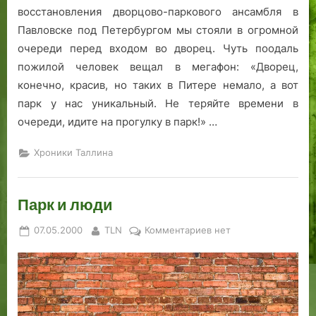
восстановления дворцово-паркового ансамбля в
Павловске под Петербургом мы стояли в огромной
очереди перед входом во дворец. Чуть поодаль
пожилой человек вещал в мегафон: «Дворец,
конечно, красив, но таких в Питере немало, а вот
парк у нас уникальный. Не теряйте времени в
очереди, идите на прогулку в парк!» …
Хроники Таллина
Парк и люди
Posted
By
к
07.05.2000
TLN
Комментариев
нет
on
записи
Парк
и
люди