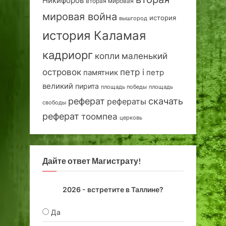
Никифоров
вторая мировая
мировая война
история
вышгород
история Каламая
кадриорг
маленький
копли
островок
петр i
петр
памятник
великий
пирита
площадь победы
площадь
реферат
скачать
рефераты
свободы
реферат
тоомпеа
церковь
Дайте ответ Магистрату!
2026 - встретите в Таллине?
Да