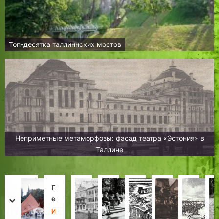
Топ-десятка таллиннских мостов
Неприметные метаморфозы: фасад театра «Эстония» в
Таллине
Т
П
Т
К
Э
Л
С
О
а
е
а
а
т
е
и
н
prev
next
л
р
л
д
о
т
н
и
Н
И
З
З
Н
Д
И
Д