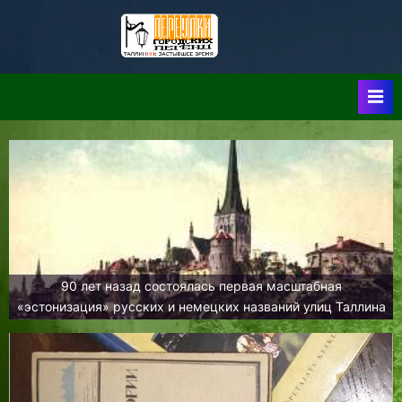
Skip
to
Таллин:
Таллин: Застывшее
content
Время-|-
Переулки
Городских
Легенд
90 лет назад состоялась первая масштабная
«эстонизация» русских и немецких названий улиц Таллина