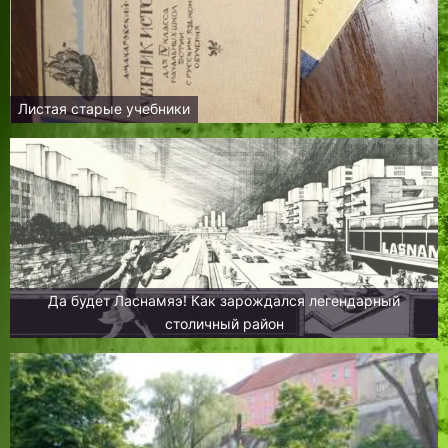
Листая старые учебники
Да будет Ласнамяэ! Как зарождался легендарный
столичный район