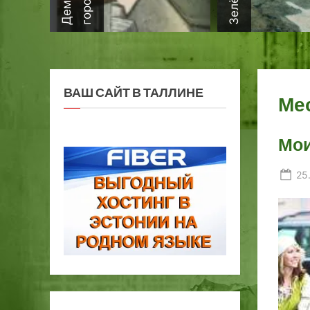
ВАШ САЙТ В ТАЛЛИНЕ
Ме
Мои
Po
25
on