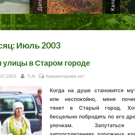
сяц:
Июль 2003
 улицы в Старом городе
sted
By
к
.07.2003
TLN
Комментариев
нет
записи
Когда на душе становится му
Мои
улицы
или неспокойно, меня поче
в
тянет в Старый город. Хо
Старом
бесцельно побродить по его др
городе
улочкам. Запутатьс
хитросплетениях дорожных кр