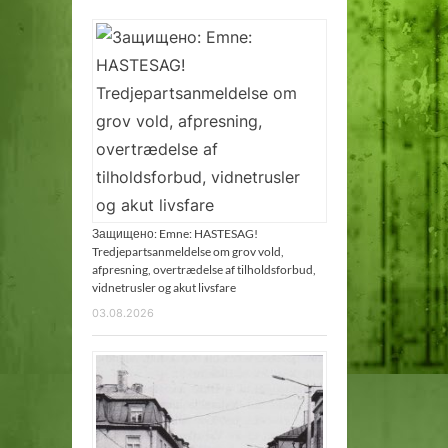
Защищено: Emne: HASTESAG!
Tredjepartsanmeldelse om grov vold,
afpresning, overtrædelse af tilholdsforbud,
vidnetrusler og akut livsfare
03.08.2026