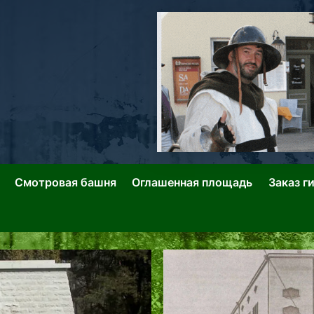
ллин: Переулки Городских Легенд
лин: Застывшее Время-|-
Смотровая башня
Оглашенная площадь
Заказ г