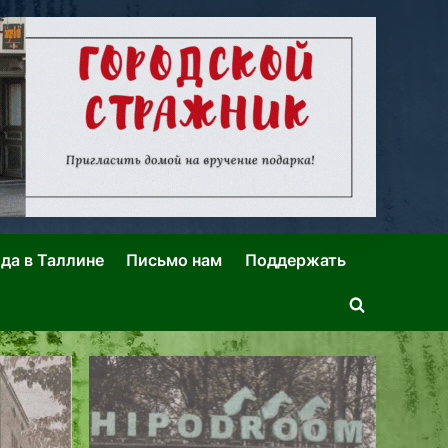
ида в Таллине
Письмо нам
Поддержать
Toggle
search
form