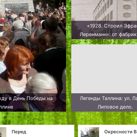
«1928. Строил Эфр
Леренманн»: от фабрик
Академии художеств. 
жду в День Победы на
Легенды Таллина: ул. Л
ллине
Липовое дело.
Окресности Выхма.
Морска