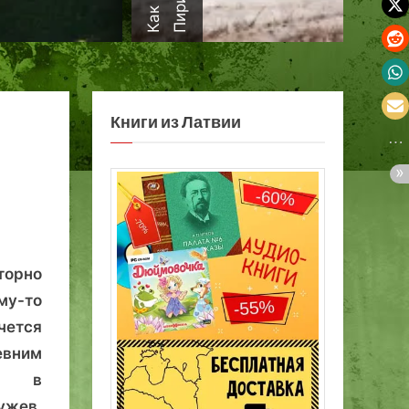
а
Книги из Латвии
торно
му-то
чется
евним
я в
ужев.