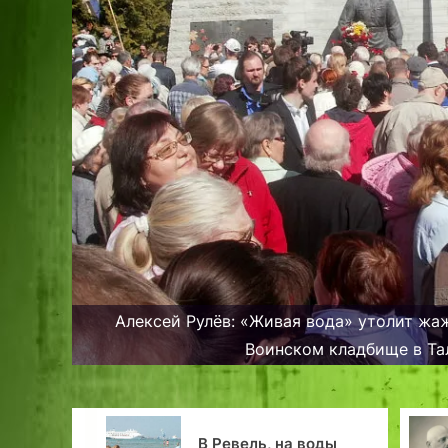
Алексей Рулёв: «Живая вода» утолит жа
Воинском кладбище в Та
Перед
ль, на воды