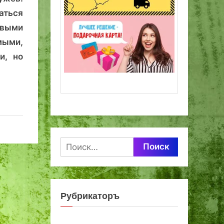
аться
овыми
ыми,
и, но
Найти:
Рубрикаторъ