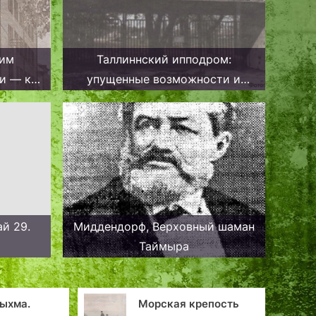
аим
Таллиннский ипподром:
и — к
упущенные возможности и
Таллин
место силы
ай 29.
Миддендорф, Верховный шаман
Таймыра
я крепость
Смотр достижений