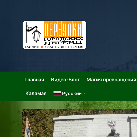
Skip
to
content
Та
Тал
Главная
Видео-Блог
Магия превращений
Каламая
Русский
▼