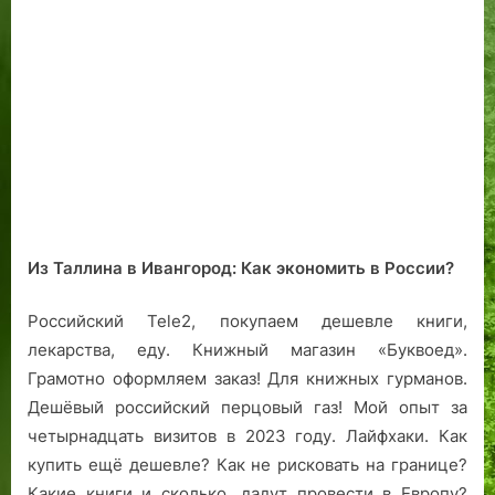
л
0
о
о
Р
в
т
е
и
1
р
б
а
е
Т
8
о
р
п
л
а
л
о
л
е
л
а
в
а
л
с
о
.
и
ь
л
2
н
с
ь
0
н
ф
н
0
а
а
а
7
ф
Из Таллина в Ивангород:
Как экономить в России?
ш
я
г
и
и
п
о
н
Российский Tele2, покупаем дешевле книги,
с
о
д
и
лекарства, еду. Книжный магазин «Буквоед».
т
ж
.
ш
с
а
и
Грамотно оформляем заказ! Для книжных гурманов.
к
р
р
Дешёвый российский перцовый газ! Мой опыт за
о
н
у
четырнадцать визитов в 2023 году. Лайфхаки. Как
й
а
е
купить ещё дешевле? Как не рисковать на границе?
И
я
т
Какие книги и сколько, дадут провести в Европу?