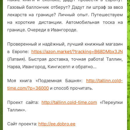
т
к
Газовый баллончик отберут? Дадут ли штраф за ввоз
а
о
лекарств на границе? Личный опыт. Путешествуем
л
м
на короткие дистанции. Автомобильная тоска на
и
а
е
н
границе. Очереди в Ивангороде.
й
д
а
Проверенный и надёжный, лучший книжный магазин
и
в Европе:
https://azon.market/?tracking=B68DMbx3JN
п
(Латвия). Быстрая доставка, точная работа! Таллин,
и
Нарва, Ивангород, Кингисепп и обратно…
с
а
Моя книга «Подземная Башня»:
http://tallinn.cold-
т
time.com/?p=36000
и способ прочитать.
е
л
Проект сайта:
http://tallinn.cold-time.com
«Переулки
и
в
Таллин».
К
а
Сайт проекта:
http://ee.dobro.ee
л