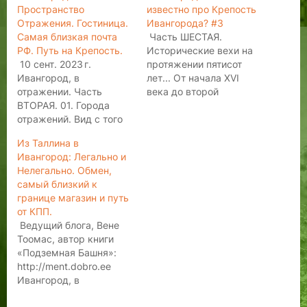
Пространство
известно про Крепость
Отражения. Гостиница.
Ивангорода? #3
Самая близкая почта
Часть ШЕСТАЯ.
РФ. Путь на Крепость.
Исторические вехи на
10 сент. 2023 г.
протяжении пятисот
Ивангород, в
лет... От начала XVI
отражении. Часть
века до второй
ВТОРАЯ. 01. Города
половины XX века.
отражений. Вид с того
Ивангородская
берега. 02.
крепость взглядом
Из Таллина в
Опочивальни в
оператора из Таллина.
Ивангород: Легально и
«Купеческой».
При поддержке:
Нелегально. Обмен,
Гостиница впечатлений.
http://rodina.ee
самый близкий к
Мои рекомендации! 03.
"Эстляндские
границе магазин и путь
Самое близкое
Ведомости" Имеется
от КПП.
отделение российской
канал в Телеге:
Ведущий блога, Вене
почты к Эстонии и
https://t.me/pereulki_tallinn
Тоомас, автор книги
дорога к
Проект сайта:
«Подземная Башня»:
Ивангородской
http://tallinn.cold-
http://ment.dobro.ee
крепости. Путешествие
time.com "Переулки
Ивангород, в
из Таллина в
Таллин". Сайт проекта:
отражении. Часть
Ивангород. Сайт
http://ee.dobro.ee