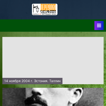
Skip
to
Таллин:
Таллин: Застывшее
content
Время-|-
Переулки
Городских
Легенд
14 ноября 2004 г. Эстония. Таллин