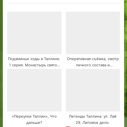
Подземные ходы в Таллине.
Оперативная съёмка, смотр
1 серия. Монастырь святой
личного состава и
Бригитты. Район Пирита.
транспорта ОБППС г.
Легенды или правда?
Таллин. Май 1990.
Эксклюзивный кадр.
«Переулки Таллин», Что
Легенды Таллина: ул. Лай
дальше?
29. Липовое дело.