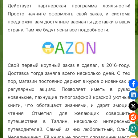
Действует партнерская программа лояльности!
Просто начните оформлять свой заказ, и система
предложит вам доступные варианты доставки в вашу
страну. Там же будут ясны все подробности.
Свой первый крупный заказ я сделал, в 2016-году.
Доставка тогда заняла всего несколько дней. С тех
пор, магазин постоянно держит в курсе о новинках и
регулярных акциях. Позволяет иметь в руках
новенькие, пахнущие типографской краской уютные
книги, что обогащают знаниями, и дарят эмоции
чтения. Отметил для желающих совершить
путешествие в Таллин, несколько интересных
путеводителей. Самый из них любопытный, Ольги
Чередниченко. Её книга не просто справочник мест.