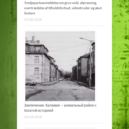
Tredjepartsanmeldelse om grov vold, afpresning,
overtrædelse af tilholdsforbud, vidnetrusler og akut
livsfare
03.08.2026
Заключение. Каламая — уникальный район с
богатой историей
29.04.2026