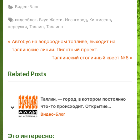
большинство завербованных в
агенты считали это большой честью
Видео-Блог
Tags:
,
,
,
,
видеоблог
Вкус Жести
Ивангород
Кингисепп
,
,
переулки
Таллин
Таллинн
P
Навигация
Автобус на водородном топливе, выходит на
r
таллинские линии. Пилотный проект.
по
e
N
Таллинский столичный квест №6
v
e
записям
Related Posts
i
x
o
t
u
P
s
o
Таллин, — город, в котором постоянно
P
s
что-то происходит. Открытие
prev
next
собственного видео-блога.
o
t
Видео-Блог
s
:
t
Это интересно:
: