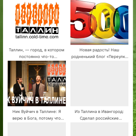
Таллин, — город, в котором
Новая радость! Наш
постоянно что-то
родненький блог «Переулки
происходит. Открытие
Таллин», достиг значения:
собственного видео-блога.
500 подписчиков!
Ник Вуйчич в Таллине: Я
Из Таллина в Ивангород:
верю в Бога, потому что
Сделал российские
видел демонов. 15.11.2023
прививки. Закупил
Полностью на русском
лекарства. Кингисеппское