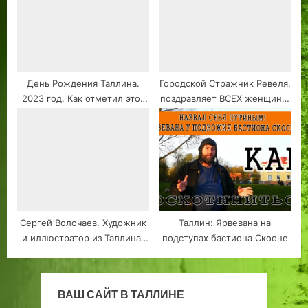
языке #1
шоссе, Рынок…
День Рождения Таллина.
Городской Стражник Ревеля,
2023 год. Как отметил этот
поздравляет ВСЕХ женщин с
праздник Ливонский Орден.
праздником 8 марта
Сергей Волочаев. Художник
Таллин: Ярвевана на
и иллюстратор из Таллина.
подступах бастиона Скооне
Выставка графики. Что это,
— расставить точки???
ВАШ САЙТ В ТАЛЛИНЕ