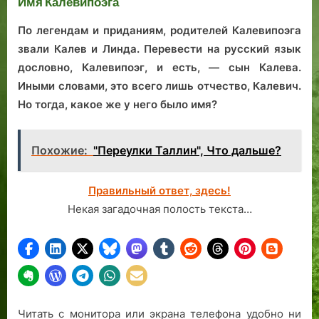
Имя Калевипоэга
ст
го
По легендам и приданиям, родителей Калевипоэга
сп
звали Калев и Линда. Перевести на русский язык
дословно, Калевипоэг, и есть, — сын Калева.
Иными словами, это всего лишь отчество, Калевич.
Но тогда, какое же у него было имя?
Похожие:
"Переулки Таллин", Что дальше?
Правильный ответ, здесь!
Некая загадочная полость текста…
Читать с монитора или экрана телефона удобно ни