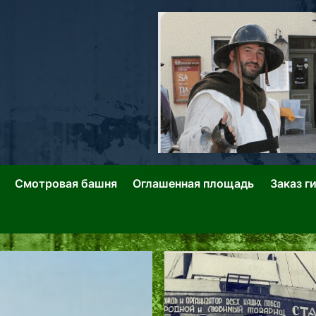
ллин: Переулки Городских Легенд
лин: Застывшее Время-|-
Смотровая башня
Оглашенная площадь
Заказ г