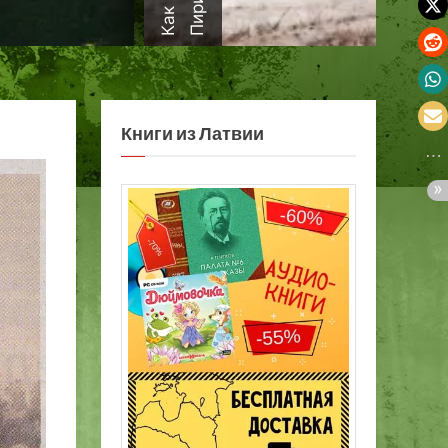
а
Книги из Латвии