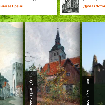
Другая Эстония
Х
Датский принц Отто
Каламая XVIII век