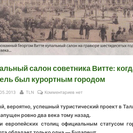
альный салон советника Витте: когд
ель был курортным городом
sted
By
к
.05.2013
TLN
Комментариев
нет
записи
й, вероятно, успешный туристический проект в Тал
Купальный
салон
запущен ровно два века тому назад.
советника
и европейских столиц официальным статусом го
Витте:
рта обладает только одна — Будапешт.