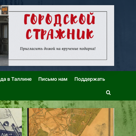
ида в Таллине
Письмо нам
Поддержать
Toggle
search
form