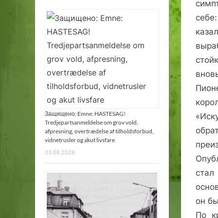
симп
себ
ка
выра
стой
внов
Пион
коро
Защищено: Emne: HASTESAG!
«Иск
Tredjepartsanmeldelse om grov vold,
обра
afpresning, overtrædelse af tilholdsforbud,
vidnetrusler og akut livsfare
преи
03.08.2026
Опуб
стал
осно
он б
По к