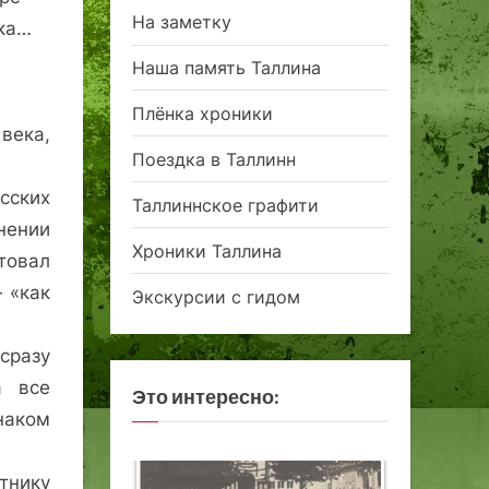
На заметку
ека…
Наша память Таллина
Плёнка хроники
века,
Поездка в Таллинн
сских
Таллиннское графити
нении
Хроники Таллина
товал
 «как
Экскурсии с гидом
сразу
а все
Это интересно:
наком
тнику