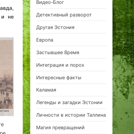
Видео-Блог
авда,
Детективный разворот
 и не
Другая Эстония
Европа
Застывшее Время
Интеграция и порох
Интересные факты
Каламая
Легенды и загадки Эстонии
Личности в истории Таллина
те
Магия превращений
юре