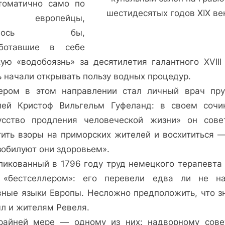
томатично само по
шестидесятых годов XIX в
е: европейцы,
залось бы,
ботавшие в себе
кую «водобоязнь» за десятилетия галантного XVIII 
ь начали открывать пользу водных процедур.
ером в этом направлении стал личный врач пру
лей Кристоф Вильгельм Гуфеланд: в своем сочи
усство продления человеческой жизни» он сове
тить взоры на приморских жителей и восхититься —
зобилуют они здоровьем».
ликованный в 1796 году труд немецкого терапевта 
 «бестселлером»: его перевели едва ли не н
вные языки Европы. Несложно предположить, что з
ыл и жителям Ревеля.
райней мере — одному из них: надворному сове