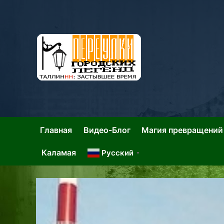
Skip
to
content
Та
Тал
Главная
Видео-Блог
Магия превращений
Каламая
Русский
▼