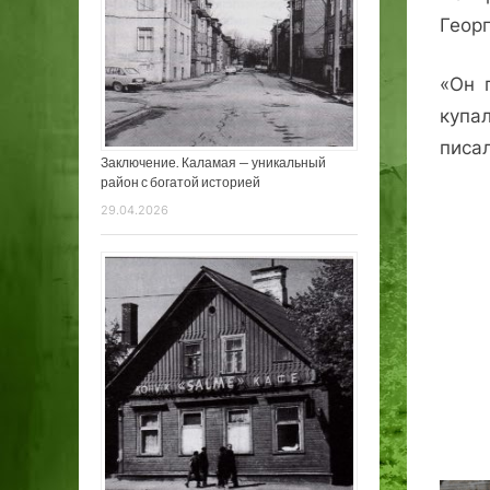
Георг
«Он 
купа
писа
Заключение. Каламая — уникальный
район с богатой историей
29.04.2026