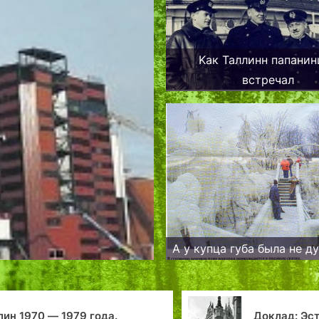
Kак Таллинн папанин
встречал
А у купца губа была не д
Доклад: Эстония.
Д