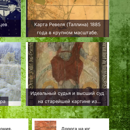
цев
Карта Ревеля (Таллина) 1885
года в крупном масштабе.
Идеальный судья и высший суд
ура
на старейшей картине из
Таллиннской ратуши
Сокровищница для
орога на юг