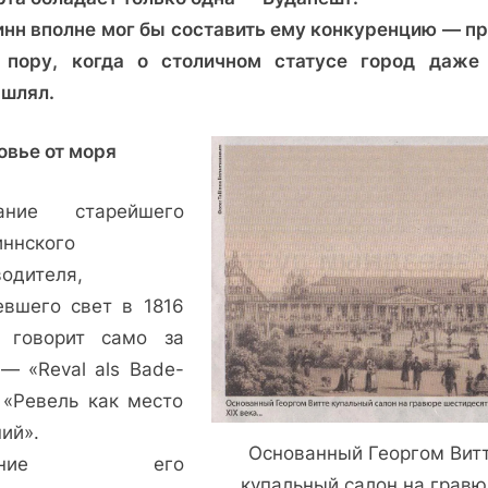
когда
инн вполне мог бы составить ему конкуренцию — пр
Ревель
 пору, когда о столичном статусе город даже
был
шлял.
курортным
городом
овье от моря
ание старейшего
иннского
водителя,
евшего свет в 1816
, говорит само за
 — «Reval als Bade-
: «Ревель как место
ий».
Основанный Георгом Вит
дание его
купальный салон на грав