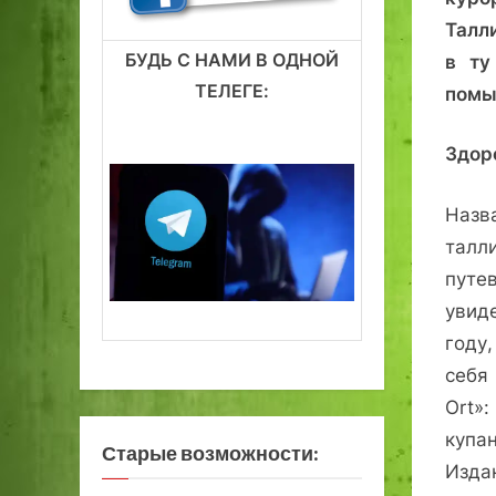
Талл
БУДЬ С НАМИ В ОДНОЙ
в ту
ТЕЛЕГЕ:
помы
Здор
Назв
талл
путе
увид
году
себя
Ort»
купан
Старые возможности:
Из