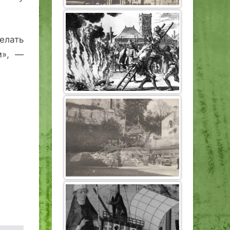
елать
м», —