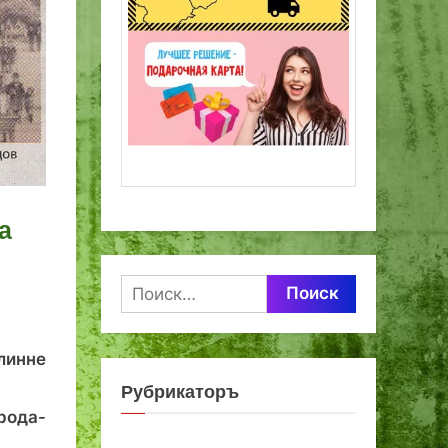
а
Найти:
линне
Рубрикаторъ
рода-