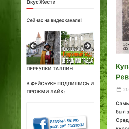
Вкус Жести
Сейчас на видеоканале!
Куп
ПЕРЕУЛКИ ТАЛЛИН
Рев
В ФЕЙСБУКЕ ПОДПИШИСЬ И
Po
21
ПРОЖМИ ЛАЙК:
on
Самы
был 
Сред
куро