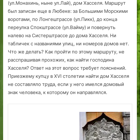
(ул.Монахинь, ныне ул.Лай), дом Хасселя. Маршрут
т
д
был записан еще в Любеке: за Большими Морскими
е
е
воротами, по Лонгештрассе (ул.Пикк), до конца
»
Т
переулка Спокштрассе (ул.Вайму) и повернуть
А
а
р
л
налево на Систерштрассе до дома Хасселя. Ни
в
л
табличек с названиями улиц, ни номеров домов нет.
о
и
Что же делать? Как пройти по этому маршруту, не
В
н
расспрашивая прохожих, как найти господина
а
е
Хасселя? Ответ на этот вопрос требует пояснений.
л
Приезжему купцу в ХVI столетии найти дом Хасселя
т
не составляло труда, если у него имелся домовый
о
знак человека, к которому он направлялся.
н
а