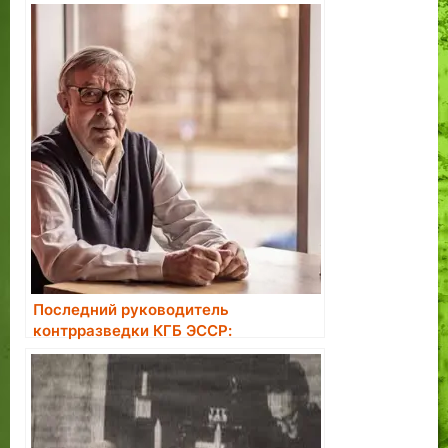
Последний руководитель
контрразведки КГБ ЭССР:
большинство завербованных в
агенты считали это большой честью