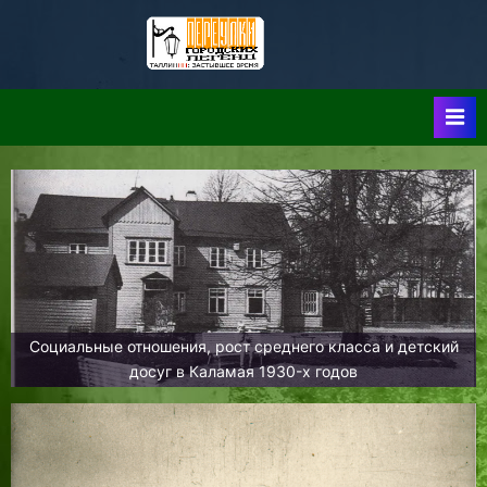
Skip
to
Таллин:
Таллин: Застывшее
content
Время-|-
Переулки
Городских
Легенд
Социальные отношения, рост среднего класса и детский
досуг в Каламая 1930-х годов