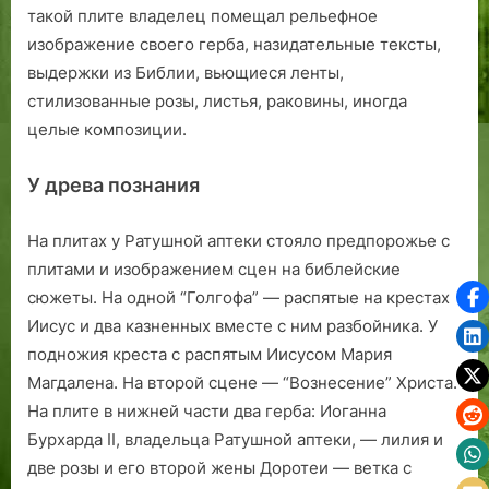
такой плите владелец помещал рельефное
изображение своего герба, назидательные тексты,
выдержки из Библии, вьющиеся ленты,
стилизованные розы, листья, раковины, иногда
целые композиции.
У древа познания
На плитах у Ратушной аптеки стояло предпорожье с
плитами и изображением сцен на библейские
сюжеты. На одной “Голгофа” — распятые на крестах
Иисус и два казненных вместе с ним разбойника. У
подножия креста с распятым Иисусом Мария
Магдалена. На второй сцене — “Вознесение” Христа.
На плите в нижней части два герба: Иоганна
Бурхарда II, владельца Ратушной аптеки, — лилия и
две розы и его второй жены Доротеи — ветка с