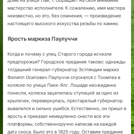
доме на улице Лай, 1. Обращает на себя внимание
мастерство исполнителя. К сожалению, имя мастера
неизвестно, но это, без сомнения, — произведение
настоящего высокого искусства резьбы по камню.
Ярость маркиза Паулуччи
Когда и почему с улиц Старого города исчезли
предпорожья? Городское предание таково: однажды
тогдашний генерал-губернатор Эстляндии маркиз
Филипп Осипович Паулуччи спускался с Тоомпеа в
коляске по улице Пикк-Ялг. Лошади неожиданно
понесли, коляска зацепилась ступицей за одно из
крылечек, перевернулась, престарелый губернатор
вывалился и сильно ушибся. Естественно, он пришл в
ярость и приказал немедленно снести все эти
платформы, собственноручно написав на каждой
дату сноса. Было это в 1825 году. Оставим предание