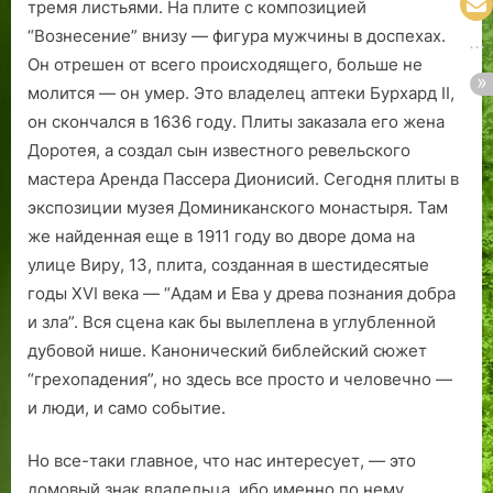
тремя листьями. На плите с композицией
“Вознесение” внизу — фигура мужчины в доспехах.
Он отрешен от всего происходящего, больше не
молится — он умер. Это владелец аптеки Бурхард II,
он скончался в 1636 году. Плиты заказала его жена
Доротея, а создал сын известного ревельского
мастера Аренда Пассера Дионисий. Сегодня плиты в
экспозиции музея Доминиканского монастыря. Там
же найденная еще в 1911 году во дворе дома на
улице Виру, 13, плита, созданная в шестидесятые
годы ХVI века — “Адам и Ева у древа познания добра
и зла”. Вся сцена как бы вылеплена в углубленной
дубовой нише. Канонический библейский сюжет
“грехопадения”, но здесь все просто и человечно —
и люди, и само событие.
Но все-таки главное, что нас интересует, — это
домовый знак владельца, ибо именно по нему