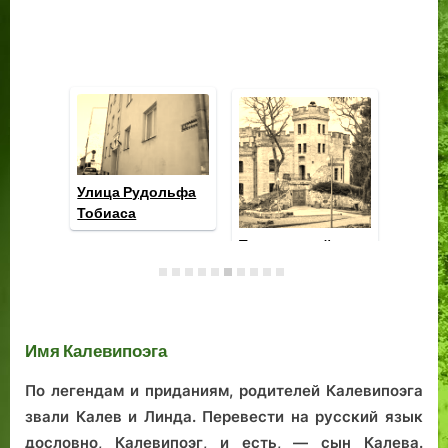
Ул
То
Оправа
Ратаскаеву, дом
старейшему
20/22: родовое
памятнику в
гнездо Зиттовых а
Таллине: сквер у
Таллине
креста Бласиуса
Хохгреве
Имя Калевипоэга
По легендам и приданиям, родителей Калевипоэга
звали Калев и Линда. Перевести на русский язык
дословно, Калевипоэг, и есть, — сын Калева.