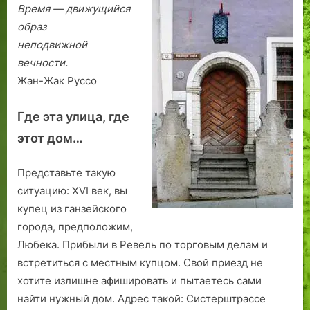
х
«
г
р
г
меня
Время — движущийся
н
С
и
А
а
образ
и
т
б
р
з
неподвижной
к
а
ш
т
е
вечности.
и
р
е
у
т
Жан-Жак Руссо
е
г
р
н
ц
о
К
ы
Где эта улица, где
и
к
а
х
з
в
п
н
этот дом…
о
а
п
о
з
р
м
Представьте такую
е
т
е
ситуацию: ХVI век, вы
р
а
р
купец из ганзейского
а
л
о
города, предположим,
Ю
а
в
л
в
Любека. Прибыли в Ревель по торговым делам и
е
г
встретиться с местным купцом. Свой приезд не
м
о
хотите излишне афишировать и пытаетесь сами
и
р
найти нужный дом. Адрес такой: Систерштрассе
с
о