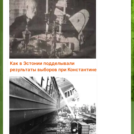
Как в Эстонии подделывали
результаты выборов при Константине
Пятсе.