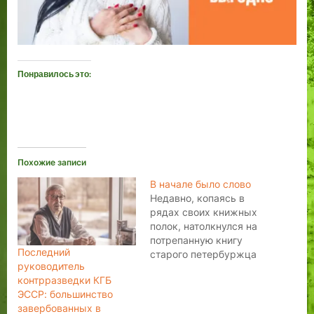
Понравилось это:
Похожие записи
В начале было слово
Недавно, копаясь в
рядах своих книжных
полок, натолкнулся на
потрепанную книгу
Последний
старого петербуржца
руководитель
Льва Васильевича
контрразведки КГБ
Успенского «Слово о
ЭССР: большинство
словах». Открыл наугад
завербованных в
и прочел: Держитесь