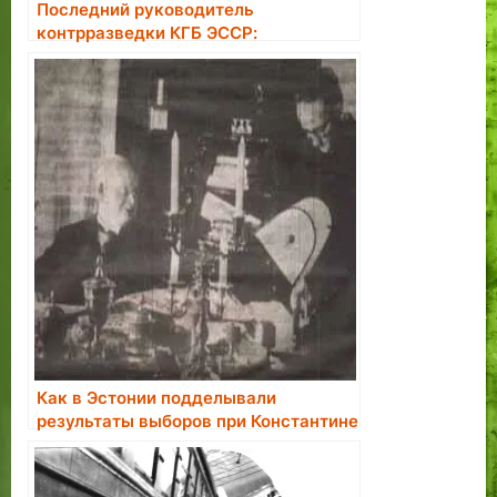
Последний руководитель
контрразведки КГБ ЭССР:
большинство завербованных в
агенты считали это большой честью
Как в Эстонии подделывали
результаты выборов при Константине
Пятсе.