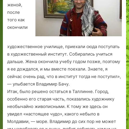
м
к
у
о
е
женой,
а
о
с
в
У
после
я
в,
т
Э
н
того как
в
а
а
с
д
окончили
ш
т
1
т
е
в
а
9
о
р
е
к
9
н
художественное училище, приехали сюда поступать
д
ж
1
и
в художественный институт. Собирались учиться
с
е
г
и
дальше. Жена окончила учебу годом позже, поэтому
к
з
о
.
и
а
д
я ее дождался, и мы вместе поехали. Знаете, я
й
р
а
сейчас очень рад, что в институт тогда не поступил»,
п
у
— улыбается Владимир Бачу.
е
б
Итак, было решено остаться в Таллинне. Город,
р
е
особенно его старая часть, показались художнику
и
ж
необычайно живописными. К тому же здесь он
о
н
увидел «настоящее чудо», какого небыло в
д
ы
Молдавии, — море. Владимир до сих пор не может
е
г
им налюбоваться и очень любит собирать камни на