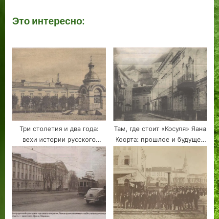
по
e
e
Это интересно:
v
x
записям
i
t
o
P
u
o
s
s
P
t
o
:
s
t
Три столетия и два года:
Там, где стоит «Косуля» Яана
:
вехи истории русского
Коорта: прошлое и будущее
образования в Таллинне
таллинского сквера на
Нунне