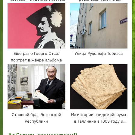
Сергей Шаховской,
творчестве композитора
эстляндский губернатор
Алексея Львова
Еще раз о Георге Отсе:
Улица Рудольфа Тобиаса
портрет в жанре альбома
Старший брат Эстонской
Из истории эпидемий: чума
Республики
в Таллинне в 1603 году и
Георг Мюллер