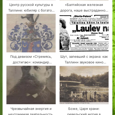
Центр русской культуры в
«Балтийская железная
Таллине: юбиляр с богатой
дорога, наше выстраданное
историей
дитя»
Под девизом «Стремясь,
Шут, запевший с экрана: как
достигаю»: командир
Таллинн звуковое кино
Ревельского порта адмирал
смотрел
Вульф
Чрезвычайная энергия и
Боже, Царя храни:
неутомимая деятельность:
ревельский мотив в