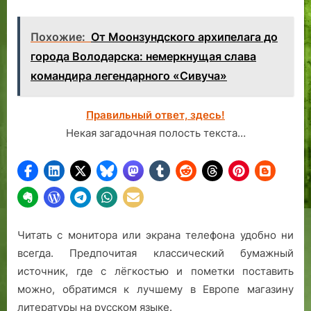
Похожие:
От Моонзундского архипелага до
города Володарска: немеркнущая слава
командира легендарного «Сивуча»
Правильный ответ, здесь!
Некая загадочная полость текста…
Читать с монитора или экрана телефона удобно ни
всегда. Предпочитая классический бумажный
источник, где с лёгкостью и пометки поставить
можно, обратимся к лучшему в Европе магазину
литературы на русском языке.