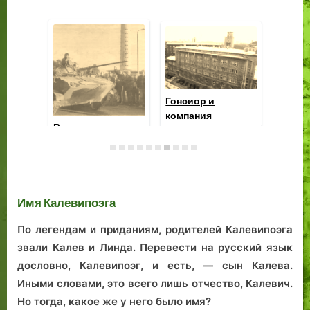
От апостола до
Во
ревельского
го
магистратского
не
Загадки Клеменса
стража: Тоомас—
ве
Пале
Фома и
та
позабытый
Имя Калевипоэга
ка
праздник
По легендам и приданиям, родителей Калевипоэга
звали Калев и Линда. Перевести на русский язык
дословно, Калевипоэг, и есть, — сын Калева.
Иными словами, это всего лишь отчество, Калевич.
Но тогда, какое же у него было имя?