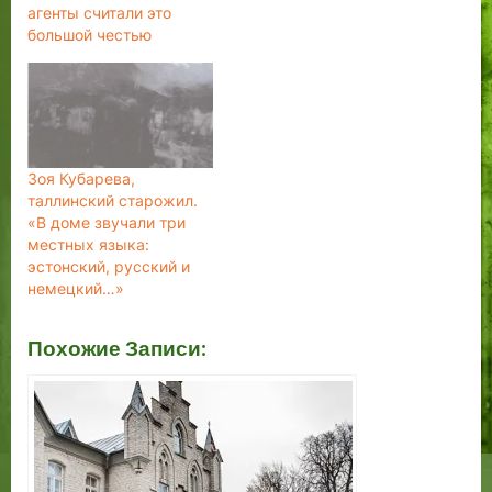
агенты считали это
слов. Да, словам
большой честью
соответствуют Понятья.
И.В.Гете «Хуже всего
дело с другим слоем
«языкового мусора»,
так называемыми
«варваризмами». Еще в
середине XVIII века
Зоя Кубарева,
поэт и драматург
таллинский старожил.
Александр…
«В доме звучали три
местных языка:
эстонский, русский и
немецкий…»
Похожие Записи: