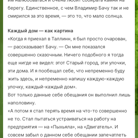
о
берегу. Единственное, с чем Владимир Бачу так и не
р
смирился за это время, — это то, что мало солнца.
о
д
Каждый дом — как картина
а.
«Когда я приехал в Таллинн, я был просто очарован,
1
— рассказывает Бачу. — Он мне показался
9
совершенно сказочным. Ничего подобного я тогда
6
еще нигде не видел: этот Старый город, эти улочки,
5
—
эти дома. И я пообещал себе, что непременно буду
1
жить здесь, и непременно напишу каждую-каждую
9
улочку, каждый-каждый дом».
8
Вот только данные себе обещания он выполнил лишь
8
наполовину.
гг
«А потом я стал терять время на что-то совершенно
.
не то. Стал пытаться устраиваться на работу на
предприятия — на «Пыхьяла», на «Двигатель». И
совсем забыл о данном себе обещании запечатлеть