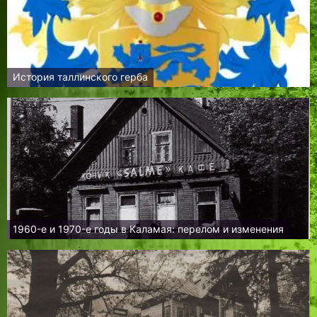
История таллинского герба
1960-е и 1970-е годы в Каламая: перелом и изменения