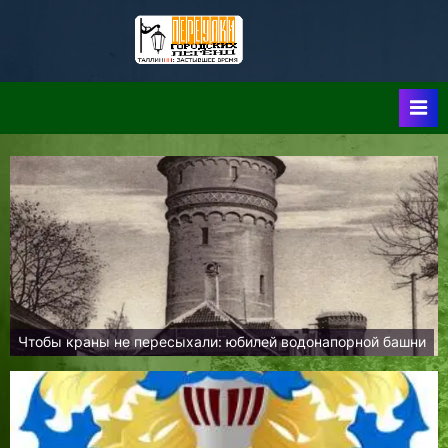
Skip
to
Таллин:
Таллин: Застывшее
content
Время-|-
Переулки
Городских
Легенд
Чтобы краны не пересыхали: юбилей водонапорной башни