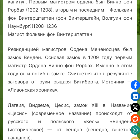
капитул. Первым магистром ордена был Винно фон
Рорбах (1202-1208), вторым и последним – Фольквин
фон Винтерштаттен (фон Винтерштайн, Волгуин фон
Наумбург)(1208-1236
Магист Фолквин фон Винтерштаттен
Резиденцией магистров Ордена Меченосцев был
замок Венден. Основал замок в 1209 году первым
магистр Ордена Винно фон Рорбах. Именно в этом
году он и погиб в замке. Считается что в результате
заговора от руки рыцаря Вигиберта. Источник —
«Ливонская хроника».
Латвия, Видземе, Цесис, замок XIII в. Название
«Цесис» (современное название) происходит от
русского и польского «Кесь». «Венден»
(историческое) — от вендов (венедов, венетов,
вандалов).