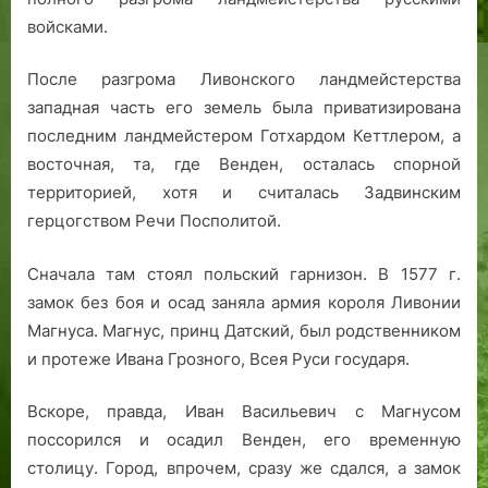
войсками.
После разгрома Ливонского ландмейстерства
западная часть его земель была приватизирована
последним ландмейстером Готхардом Кеттлером, а
восточная, та, где Венден, осталась спорной
территорией, хотя и считалась Задвинским
герцогством Речи Посполитой.
Сначала там стоял польский гарнизон. В 1577 г.
замок без боя и осад заняла армия короля Ливонии
Магнуса. Магнус, принц Датский, был родственником
и протеже Ивана Грозного, Всея Руси государя.
Вскоре, правда, Иван Васильевич с Магнусом
поссорился и осадил Венден, его временную
столицу. Город, впрочем, сразу же сдался, а замок