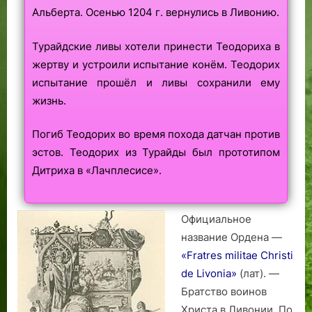
Альберта. Осенью 1204 г. вернулись в Ливонию.
Турайдские ливы хотели принести Теодориха в
жертву и устроили испытание конём. Теодорих
испытание прошёл и ливы сохранили ему
жизнь.
Погиб Теодорих во время похода датчан против
эстов. Теодорих из Турайды был прототипом
Дитриха в «Лачплесисе».
Официальное
название Ордена —
«Fratres militae Christi
de Livonia»
(лат). —
Братство воинов
Христа в Ливонии. По