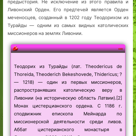
Меченосцев
предыстория. Не исключение из этого правила и
г
е
я
и
о
У
т
Ливонский Орден. Его предтечей является Орден
Ливонский
д
н
н
меченосцев, созданный в 1202 году Теодорихом из
Орден:
.
д
и
Турайды — одним из самых видных католических
история
е
к
миссионеров на землях Ливонии.
и
р
р
предыстория
у
с
с
к
Теодорих из Турайды (лат. Theodericus de
о
Thoreida, Theoderich Bekeshovede, Thidericus; ?
г
— 1218) — один из первых миссионеров,
о
распространявших католическую веру в
Р
Ливонии (на историческую область Латвии).[2]
е
Монах цистерцианского ордена. С 1186 г.
в
сподвижник епископа Мейнарда по
е
л
миссионерской деятельности среди ливов.
я
Аббат цистерианского монастыря в