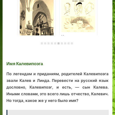
«Наслаждение
«Над морем дум,
воистину
над пашнею
божественное...»:
идей...»:
бассейн Василия
архитектурное
По
Воинова в
наследие
до
Таллине
Имя Калевипоэга
гимназии
Бо
Эльфриды
По легендам и приданиям, родителей Калевипоэга
Лендер в Таллине
звали Калев и Линда. Перевести на русский язык
дословно, Калевипоэг, и есть, — сын Калева.
Иными словами, это всего лишь отчество, Калевич.
Но тогда, какое же у него было имя?