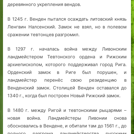
деревянного укрепления вендов.
В 1245 г. Венден пытался осаждать литовский князь
Ленгвин Налсенский. Замок не взял, но в полевом
сражении тевтонцев разгромил.
В 1297 г. началась война между Ливонским
ландмейстером Тевтонского ордена и Рижским
архиепископом, которого поддерживал город Рига.
Орденский замок в Риге был порушен, и
ландмейстер перенёс свою резиденцию в
Венденский замок. Столицей Венден оставался до
1340 г., когда был построен Новый Рижский замок.
В 1480 г. между Ригой и тевтонскими рыцарями –
новая война. Ландмейстеры Ливонии снова
обосновались в Вендене, и обитали там до 1561 г., до
полного разгрома ландмейстерства русскими