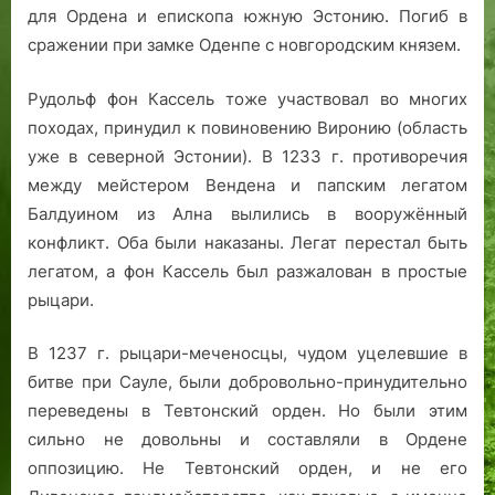
для Ордена и епископа южную Эстонию. Погиб в
сражении при замке Оденпе с новгородским князем.
Рудольф фон Кассель тоже участвовал во многих
походах, принудил к повиновению Виронию (область
уже в северной Эстонии). В 1233 г. противоречия
между мейстером Вендена и папским легатом
Балдуином из Ална вылились в вооружённый
конфликт. Оба были наказаны. Легат перестал быть
легатом, а фон Кассель был разжалован в простые
рыцари.
В 1237 г. рыцари-меченосцы, чудом уцелевшие в
битве при Сауле, были добровольно-принудительно
переведены в Тевтонский орден. Но были этим
сильно не довольны и составляли в Ордене
оппозицию. Не Тевтонский орден, и не его