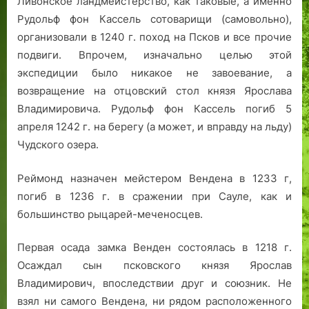
Ливонское ландмейстерство, как таковые, а именно
Рудольф фон Кассель сотоварищи (самовольно),
организовали в 1240 г. поход на Псков и все прочие
подвиги. Впрочем, изначально целью этой
экспедиции было никакое не завоевание, а
возвращение на отцовский стол князя Ярослава
Владимировича. Рудольф фон Кассель погиб 5
апреля 1242 г. на берегу (а может, и вправду на льду)
Чудского озера.
Реймонд назначен мейстером Вендена в 1233 г,
погиб в 1236 г. в сражении при Сауле, как и
большинство рыцарей-меченосцев.
Первая осада замка Венден состоялась в 1218 г.
Осаждал сын псковского князя Ярослав
Владимирович, впоследствии друг и союзник. Не
взял ни самого Вендена, ни рядом расположенного