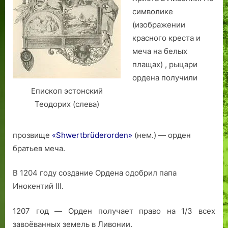
символике
(изображении
красного креста и
меча на белых
плащах) , рыцари
ордена получили
Епископ эстонский
Теодорих (слева)
прозвище
«Shwertbrüderorden»
(нем.) — орден
братьев меча.
В 1204 году создание Ордена одобрил папа
Инокентий III.
1207 год — Орден получает право на 1/3 всех
завоёванных земель в Ливонии.