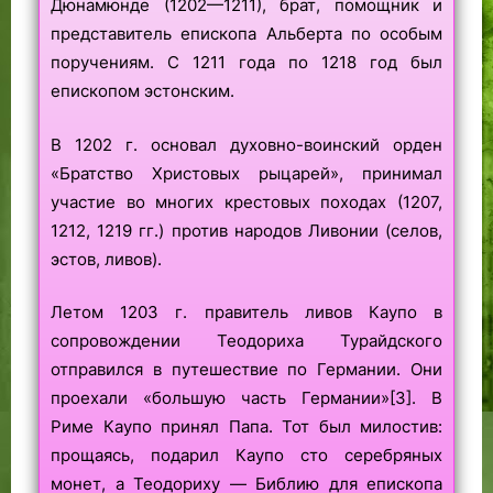
Дюнамюнде (1202—1211), брат, помощник и
представитель епископа Альберта по особым
поручениям. С 1211 года по 1218 год был
епископом эстонским.
В 1202 г. основал духовно-воинский орден
«Братство Христовых рыцарей», принимал
участие во многих крестовых походах (1207,
1212, 1219 гг.) против народов Ливонии (селов,
эстов, ливов).
Летом 1203 г. правитель ливов Каупо в
сопровождении Теодориха Турайдского
отправился в путешествие по Германии. Они
проехали «большую часть Германии»[3]. В
Риме Каупо принял Папа. Тот был милостив:
прощаясь, подарил Каупо сто серебряных
монет, а Теодориху — Библию для епископа