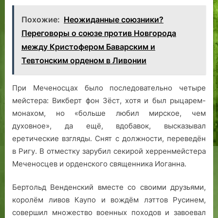
Похожие:
Неожиданные союзники?
Переговоры о союзе против Новгорода
между Кристофером Баварским и
Тевтонским орденом в Ливонии
При Меченосцах было последовательно четыре
мейстера: Викберт фон Зёст, хотя и был рыцарем-
монахом, но «больше любил мирское, чем
духовное», да ещё, вдобавок, высказывал
еретические взгляды. Снят с должности, переведён
в Ригу. В отместку зарубил секирой херренмейстера
Меченосцев и орденского священника Иоганна.
Бертольд Венденский вместе со своими друзьями,
королём ливов Каупо и вождём лэттов Русинем,
совершил множество военных походов и завоевал