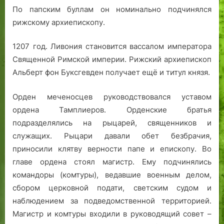
По папским буллам он номинально подчинялся
рижскому архиепископу.
1207 год. Ливония становится вассалом императора
Священной Римской империи. Рижский архиепископ
Альберт фон Буксгевден получает ещё и титул князя.
Орден меченосцев руководствовался уставом
ордена Тамплиеров. Орденские братья
подразделялись на рыцарей, священников и
служащих. Рыцари давали обет безбрачия,
приносили клятву верности папе и епископу. Во
главе ордена стоял магистр. Ему подчинялись
командоры (комтуры), ведавшие военным делом,
сбором церковной подати, светским судом и
наблюдением за подведомственной территорией.
Магистр и комтуры входили в руководящий совет –