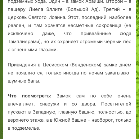
подземных хода. Один – в замок Арайши. Второй – в
пещеру Лиела Эллите (Большой Ад). Третий – в
церковь Святого Иоанна. Этот, последний, наиболее
реален, и там хранятся несметные сокровища (не
исключено даже, что привезённые сюда
Тамплиерами), но их охраняет огромный чёрный пёс
с огненными глазами.
Привидения в Цесисском (Венденском) замке днём
не появляются, только иногда по ночам закатывают
шумные балы.
Что посмотреть:
Замок сам по себе очень
впечатляет, снаружи и со двора. Посетителей
пускают в Западную, главную башню, полностью, до
верхнего этажа, а в Южной башне – наоборот, только
в подземелье.